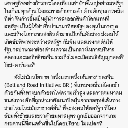
เศรษฐกิจอย่างก้าวกระโดดเทียบเท่ายักษ์ใหญ่อย่างสหรัฐฯ
ในเกือบทุกด้าน โดยเฉพาะด้านการค้า ด้วยต้นทุนการผลิต
ที่ต่ำ จีนก้าวขึ้นเป็นผู้นำการส่งออกสินค้าโลกแทนที่
สหรัฐฯ เป็นผู้ใช้ท่าเรือปานามาที่สหรัฐฯ ลงทุนในการขุด
และสร้างในการขนส่งสินค้ามากเป็นอันดับสอง ส่งผลให้
เกิดข้อพิพาทระหว่างสหรัฐฯ กับจีน และแรงกดดันให้
รัฐบาลปานามาต้องดำรงความเป็นกลางในการบริหาร
คลองและลดอิทธิพลจีน รวมถึงไม่ละเมิดสนธิสัญญาตอร์ริ
6
โฮส-คาร์เตอร์
ยังไม่นับนโยบาย ‘หนึ่งแถบหนึ่งเส้นทาง’ ของจีน
(Belt and Road Initiative: BRI) ที่แทบจะเชื่อมโลกเข้า
ด้วยกันทั้งทางบกด้วยรถไฟความเร็วสูง และการคมนาคม
ขนส่งทางเรือที่ถูกนำมาพัฒนาปัดฝุ่นจากกลยุทธ์เส้นทาง
7
สายไหมในสมัยราชวงศ์ฮั่น
ที่จะส่งผลให้สหรัฐฯ ที่โดน
ล้อมทั้งซ้ายและขวาด้วยมหาสมุทร ถูกเขี่ยออกจากเกม
กระดานนี้ที่ตนสร้างขึ้นไปโดยปริยาย ไม่แปลกที่