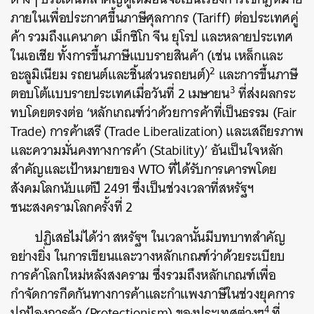
ภายในเพื่อประกาศขึ้นภาษีศุลกากร (Tariff) ต่อประเทศคู่
ค้า รวมถึงแคนาดา เม็กซิโก จีน ยุโรป และหลายประเทศ
ในเอเชีย ทั้งการขึ้นภาษีแบบรายสินค้า (เช่น เหล็กและ
2
อะลูมิเนียม รถยนต์และชิ้นส่วนรถยนต์)
และการขึ้นภาษี
3
ตอบโต้แบบรายประเทศเมื่อวันที่ 2 เมษายน
ที่ส่งผลกระ
ทบโดยตรงต่อ ‘หลักเกณฑ์ว่าด้วยการค้าที่เป็นธรรม (Fair
Trade) การค้าเสรี (Trade Liberalization) และเสถียรภาพ
และความมั่นคงทางการค้า (Stability)’ อันเป็นใจหลัก
สำคัญและเป้าหมายของ WTO ที่ได้รับการเคารพโดย
สังคมโลกนับแต่ปี 2491 ซึ่งเป็นช่วงเวลาที่สหรัฐฯ
ชนะสงครามโลกครั้งที่ 2
ปฏิเสธไม่ได้ว่า สหรัฐฯ ในเวลานั้นมีบทบาทสำคัญ
อย่างยิ่ง ในการเขียนและวางหลักเกณฑ์ว่าด้วยระเบียบ
การค้าโลกใหม่หลังสงคราม ซึ่งรวมถึงหลักเกณฑ์เพื่อ
กำจัดการกีดกันทางการค้าและกำแพงภาษีในช่วงยุคการ
4
ปกป้องการค้า (Protectionism) ของประเทศต่างๆ
ที่