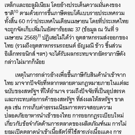
เหล็กและอะลูมิเนียม โดยอ้างประเด็นความมั่นคงของ
10
ชาติ
ตามด้วยการขึ้นภาษีตอบโต้แบบรายประเทศรวม
ทั้งสิ้น 60 กว่าประเทศในเดือนเมษายน โดยที่ประเทศไทย
จะถูกจัดเก็บเพิ่มในอัตราร้อยละ 37
(ข้อมูล ณ วันที่ 9
11
เมษายน 2568)
ปฏิเสธไม่ได้ว่า อุตสาหกรรมส่งออกของ
ไทย (รวมถึงอุตสาหกรรมรถยนต์ อัญมณี ข้าว
ชิ้นส่วน
อิเล็กทรอนิกส์
ฯลฯ) จะได้รับผลกระทบจากอัตราภาษีดัง
ค้นหา
กล่าวไม่มากก็น้อย
SHARE
TWEET
LINE
EMAIL
เหตุในการกล่าวอ้างเพื่อขึ้นภาษีกับสินค้านำเข้าจาก
ไทย มาจากปัจจัยที่หลากหลายตามกฎหมายภายในแต่ละ
ฉบับของสหรัฐฯ ที่ให้อำนาจ รวมถึงปัจจัยที่เป็นอุปสรรค
และกระทบต่อการค้าของสหรัฐฯ ที่ส่งผลให้สหรัฐฯ ขาด
ดุล เช่น การเก็บค่าธรรมเนียมการตรวจสอบความ
ปลอดภัยอาหารนำเข้าของไทย การออกกฎระเบียบใหม่
เกี่ยวกับข้อจำกัดด้านการตลาดของผลิตภัณฑ์นม การไม่
ยอมเปิดตลาดนำเข้าเนื้อสัตว์ที่ใช้สารเร่งเนื้อแเดง การ