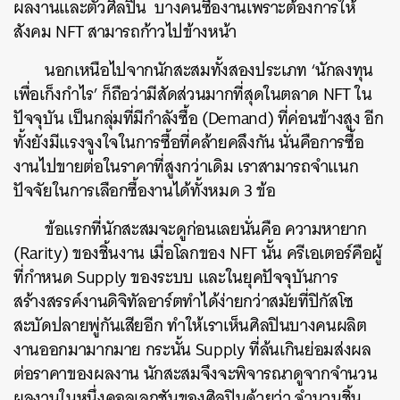
ผลงานและตัวศิลปิน บางคนซื้องานเพราะต้องการให้
สังคม NFT สามารถก้าวไปข้างหน้า
นอกเหนือไปจากนักสะสมทั้งสองประเภท ‘นักลงทุน
เพื่อเก็งกำไร’ ก็ถือว่ามีสัดส่วนมากที่สุดในตลาด NFT ใน
ปัจจุบัน เป็นกลุ่มที่มีกำลังซื้อ (Demand) ที่ค่อนข้างสูง อีก
ทั้งยังมีแรงจูงใจในการซื้อที่คล้ายคลึงกัน นั่นคือการซื้อ
งานไปขายต่อในราคาที่สูงกว่าเดิม เราสามารถจำแนก
ปัจจัยในการเลือกซื้องานได้ทั้งหมด 3 ข้อ
ข้อแรกที่นักสะสมจะดูก่อนเลยนั่นคือ ความหายาก
(Rarity) ของชิ้นงาน เมื่อโลกของ NFT นั้น ครีเอเตอร์คือผู้
ที่กำหนด Supply ของระบบ และในยุคปัจจุบันการ
สร้างสรรค์งานดิจิทัลอาร์ตทำได้ง่ายกว่าสมัยที่ปิกัสโซ
สะบัดปลายพู่กันเสียอีก ทำให้เราเห็นศิลปินบางคนผลิต
งานออกมามากมาย กระนั้น Supply ที่ล้นเกินย่อมส่งผล
ต่อราคาของผลงาน นักสะสมจึงจะพิจารณาดูจากจำนวน
ผลงานในหนึ่งคอลเลกชันของศิลปินด้วยว่า จำนวนชิ้น