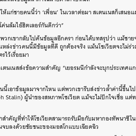
SHARE
TWEET
LINE
EMAIL
ับให้แก่ชายคนนี้ว่า ‘เพื่อน’ ในเวลาต่อมา สเตนเนสก็เสนอ
ค่นล้มไอ้ฮิตเลอร์กันดีกว่า”
บ พวกเขากลับไปค้นข้อมูลอีกครา ก่อนได้บทสรุปว่า แม้ชา
หล่งข่าวคนนี้มีข้อมูลที่ดี ถูกต้องจริง แม้นโซเวียตจะไม่ร่
ตรไว้เรื่อยมา
1 สเตนเนสส่งข้อความสำคัญ “เยอรมนีกำลังจะบุกประเทศแ
ยคนนี้เอาข้อมูลมาจากไหน แต่พวกเขารีบส่งข่าวล้ำค่านี้ขึ้นไ
 Stalin) ผู้นำของสหภาพโซเวียต แม้จะไม่ปักใจเชื่อ แต่ท
สำคัญที่ทำให้โซเวียตสามารถรับมือกับมหากองทัพนาซีในสม
ันจบลงด้วยชัยชนะของมอสโกแบบเฉียดฉิว