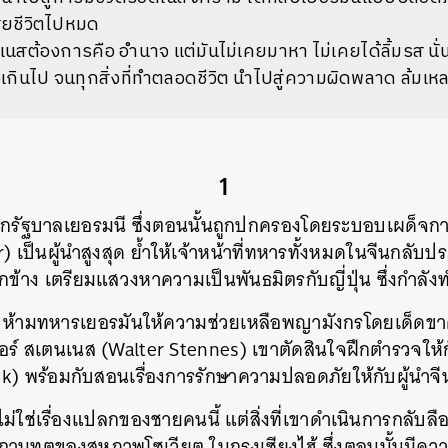
ียชีวิตไปหมด
ตนเนสต้องการคือ อำนาจ แต่มันไม่เคยมาหา ไม่เคยได้ลิ้มรส น
งเกินไป จนทุกสิ่งที่ทำตลอดชีวิต นำไปสู่ความผิดพลาด ล้มเห
1
งจากรัฐบาลเยอรมนี ซึ่งตอนนั้นถูกปกครองโดยระบอบเผด็จก
r) เป็นผู้นำสูงสุด ย้ำให้เจ้าหน้าที่ทหารทั้งหมดในจีนกลับ
ือกข้าง เตรียมแสวงหาความเป็นพันธมิตรกับญี่ปุ่น ซึ่งกำลั
 ห้ามทหารเยอรมันให้ความช่วยเหลือพญามังกรโดยเด็ดขาด
ร์ สเตนเนส (Walter Stennes) เขาตัดสินใจฝึกตำรวจให้
k) พร้อมกับสอนเรื่องการรักษาความปลอดภัยให้กับผู้นำจี
ม่ใช่เรื่องแปลกของชายคนนี้ แต่สิ่งที่เขาดำเนินการกลับลือลั่
สถานทูตของสหภาพโซเวียต ในกรุงเซียงไฮ้ ซึ่งตอนนั้นมี