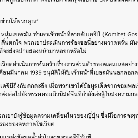
ข่าวให้พวกคุณ”
นุ่มเยอรมัน ทำเอาเจ้าหน้าที่สายลับเคจีบี (Komitet Go
ตื่นตกใจ พวกเขาประเมินการร้องขอนี้อย่างหวาดหวั่น มัน
ี่จะส่งสปายสองหน้ามาหลอกหรือไม่
วียตดำเนินการค้นคว้าเรื่องราวส่วนตัวของสเตนเนสอย่างละ
ดือนมีนาคม 1939 อนุมัติให้รับเจ้าหน้าที่เยอรมันนอกคอกค
น เคจีบีถึงกับตกตะลึง เมื่อพวกเขาได้ข้อมูลเด็ดจากจอมพล
กส่งต่อไปยังพรรคคอมมิวนิสต์จีนที่กำลังต่อสู้ในสงครามก
พวกเขายังรู้ข้อมูลความเคลื่อนไหวของญี่ปุ่น ซึ่งมีโอกาสจะร
ครองของสหภาพโซเวียต
แหล่งข้อมูลล้ำค่าในสายตาเคจีบีทันที
นหา