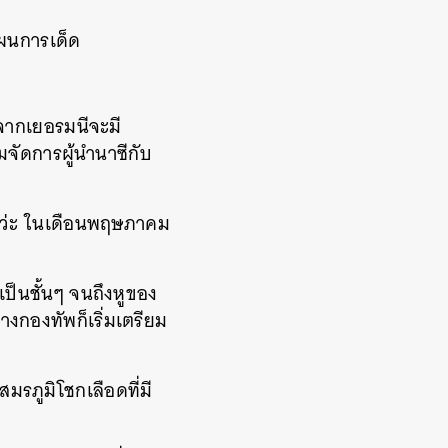
แผนการเด็ด
ยจากเยอรมนีจะมี
วมจัดการผู้นำนาซีกับ
กว่ะ ในเดือนพฤษภาคม
ปเป็นชั้นๆ จนถึงหูของ
างกองทัพก็เริ่มเตรียม
รภูมิโชกเลือดที่มี