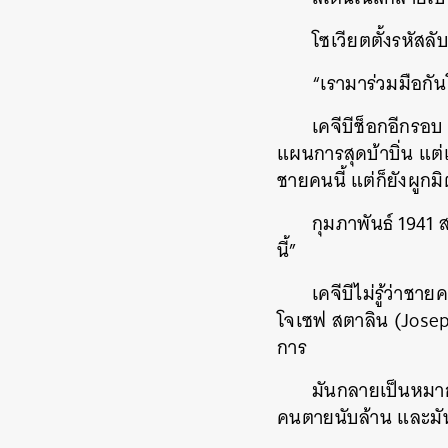
โซเวียตตั้งรหัสล
“เรามาร่วมมือกันโ
เคจีบีช็อกอีกรอ
แผนการสุดบ้าบิ่น แต่แ
ชายคนนี้ แต่ก็ยังผูกมิ
กุมภาพันธ์ 194
นี้”
เคจีบีไม่รู้ว่าชา
โจเซฟ สตาลิน (Joseph
การ
มันกลายเป็นหมาก
คนตายนับล้าน และม