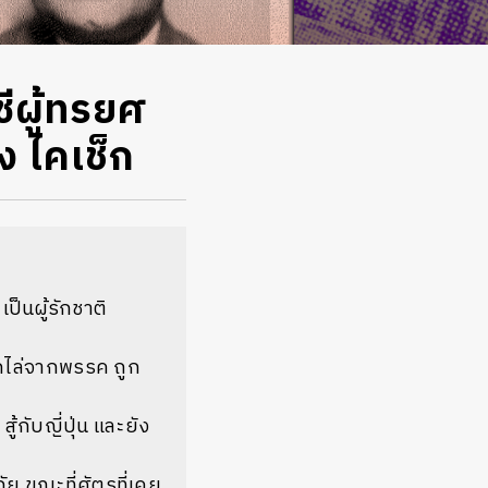
ีผู้ทรยศ
ง ไคเช็ก
ป็นผู้รักชาติ
ถูกไล่จากพรรค ถูก
้กับญี่ปุ่น และยัง
ย ขณะที่ศัตรูที่เคย