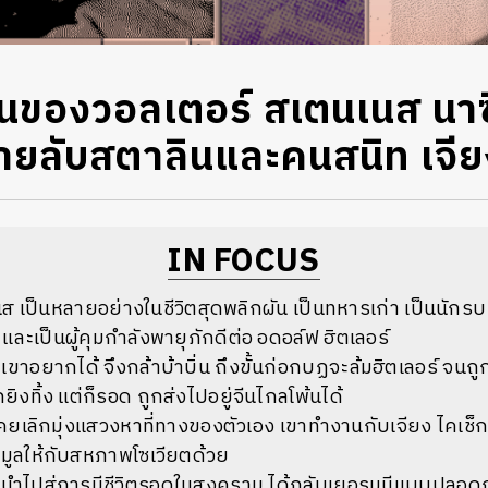
ผนของวอลเตอร์ สเตนเนส นาซ
สายลับสตาลินและคนสนิท เจีย
IN FOCUS
 เป็นหลายอย่างในชีวิตสุดพลิกผัน เป็นทหารเก่า เป็นนักรบ เ
 และเป็นผู้คุมกำลังพายุภักดีต่อ อดอล์ฟ ฮิตเลอร์
ี่เขาอยากได้ จึงกล้าบ้าบิ่น ถึงขั้นก่อกบฏจะล้มฮิตเลอร์ จน
กยิงทิ้ง แต่ก็รอด ถูกส่งไปอยู่จีนไกลโพ้นได้
ยเลิกมุ่งแสวงหาที่ทางของตัวเอง เขาทำงานกับเจียง ไคเช็ก สู
อมูลให้กับสหภาพโซเวียตด้วย
ำ นำไปสู่การมีชีวิตรอดในสงคราม ได้กลับเยอรมนีแบบปลอดภั