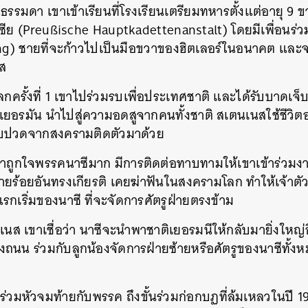
ธรรมดา เขาเข้าเรียนที่โรงเรียนเตรียมทหารตั้งแต่อายุ 
ซีย (
Preußische
Hauptkadettenanstalt)
โดยมีเพื่อนร่วม
g) ชายที่จะก้าวไปเป็นมือขวาของฮิตเลอร์ในอนาคต และจ
ส
ลกครั้งที่ 1 เขาไปร่วมรบเพื่อประเทศชาติ และได้รับบาดเจ็บ
ยอรมัน นำไปสู่ความอดสูจากคนทั้งชาติ สเตนเนสใช้ชีวิต
ปวดจากสงครามติดตัวมาด้วย
าถูกใจพรรคนาซีมาก มีการติดต่อทาบทามให้เขาเข้าร่วมง
นายร้อยอันทรงเกียรติ เคยฆ่าฟันในสงครามโลก ทำให้เจ้าตั
แรกเริ่มของนาซี ที่จะจัดการศัตรูฝ่ายตรงข้าม
ตนเนส เขาเชื่อว่า นาซีจะนำพาชาติเยอรมนีให้กลับมายิ่งใหญ่
ถนน ร่วมกับลูกน้องจัดการฝ่ายซ้ายหรือศัตรูของนาซีทั้ง
่วมหัวจมท้ายกับพรรค ถึงขั้นร่วมก่อกบฏที่ล้มเหลวในปี 1