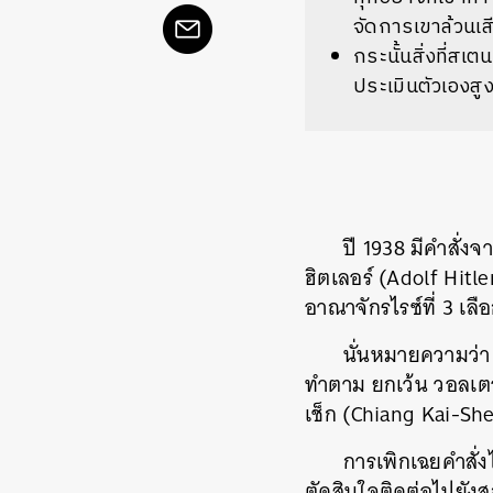
จัดการเขาล้วนเส
กระนั้นสิ่งที่สเ
ประเมินตัวเองสู
ปี 1938 มีคำสั่
ฮิตเลอร์ (Adolf Hitle
อาณาจักรไรซ์ที่ 3 เล
นั่นหมายความว่า
ทำตาม ยกเว้น วอลเตอ
เช็ก (Chiang Kai-She
การเพิกเฉยคำสั่งไ
ตัดสินใจติดต่อไปยัง