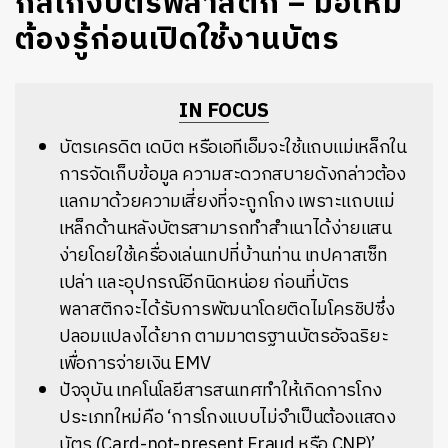
กลโกงบัตรพลาสติก – มือใหม่
ต้องรู้ก่อนเปิดใช้งานบัตร
IN FOCUS
บัตรเครดิต เดบิต หรือเอทีเอ็มจะใช้แถบแม่เหล็กใน
การจัดเก็บข้อมูล ความสะดวกสบายดังกล่าวต้อง
แลกมาด้วยความเสี่ยงที่จะถูกโกง เพราะแถบแม่
เหล็กด้านหลังบัตรสามารถทำสำเนาได้ง่ายแสน
ง่ายโดยใช้เครื่องเล่นเทปที่บ้านท่าน เทปคาสเซ็ท
เปล่า และอุปกรณ์อีกนิดหน่อย ก่อนที่บัตร
พลาสติกจะได้รับการพัฒนาโดยติดไมโครชิปซึ่ง
ปลอมแปลงได้ยาก ตามมาตรฐานบัตรอัจฉริยะ
เพื่อการจ่ายเงิน EMV
ปัจจุบัน เทคโนโลยีสารสนเทศทำให้เกิดการโกง
ประเภทใหม่คือ ‘การโกงแบบไม่จำเป็นต้องแสดง
บัตร (Card-not-present Fraud หรือ CNP)’