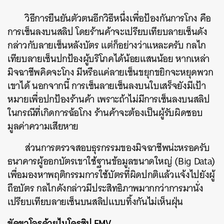
วิธีการยืนยันตัวตนอีกวิธีหนึ่งเพื่อป้องกันการโกง คือ
การเซ็นลงบนสลิป โดยร้านค้าจะเปรียบเทียบลายเซ็นดัง
กล่าวกับลายเซ็นหลังบัตร แต่ก็อย่างว่าแหละครับ กลไก
เทียบลายเซ็นปกป้องผู้บริโภคได้น้อยแสนน้อย หากเหล่า
มิจฉาชีพคิดจะโกง มีหรือแค่ลายเซ็นขยุกขยิกจะหยุดพวก
เขาได้ นอกจากนี้ การเซ็นลายเซ็นลงบนใบเสร็จยังมีเป้า
หมายเพื่อปกป้องร้านค้า เพราะถ้าไม่มีการเซ็นลงบนสลิป
ในกรณีที่เกิดการฉ้อโกง ร้านค้าจะต้องเป็นผู้รับผิดชอบ
มูลค่าความเสียหาย
ส่วนการตรวจสอบธุรกรรมของมิจฉาชีพน่ะหรอครับ
ธนาคารผู้ออกบัตรเขาใช้ฐานข้อมูลขนาดใหญ่ (Big Data)
เพื่อมองหาพฤติกรรมการใช้บัตรที่ผิดปกติแล้วแจ้งไปยังผู้
ถือบัตร กลไกดังกล่าวมีประสิทธิภาพมากกว่าการมานั่ง
เปรียบเทียบลายเซ็นบนสลิปแบบทิ้งกันไม่เห็นฝุ่น
ขัดขาโจรด้วยไมโครชิป EMV