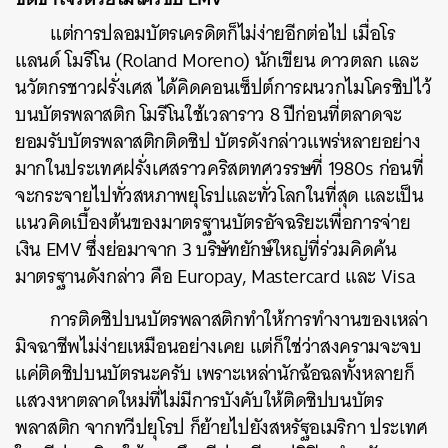
แต่การปลอมบัตรเครดิตก็ไม่ง่ายอีกต่อไป เมื่อโร
แลนด์ โมรีโน (Roland Moreno) นักเขียน ดาวตลก และ
นวัตกรชาวฝรั่งเศส ได้คิดคอนเซ็ปต์การผนวกไมโครชิปไว้
บนบัตรพลาสติก โมรีโนใช้เวลาราว 8 ปีก่อนที่ตลาดจะ
ยอมรับบัตรพลาสติกติดชิป บัตรดังกล่าวแพร่หลายอย่าง
มากในประเทศฝรั่งเศสราวคริสตทศวรรษที่ 1980s ก่อนที่
จะกระจายไปทั่วสหภาพยุโรปและทั่วโลกในที่สุด และเป็น
แนวคิดเบื้องต้นของมาตรฐานบัตรอัจฉริยะเพื่อการจ่าย
เงิน EMV ซึ่งย่อมาจาก 3 บริษัทยักษ์ใหญ่ที่ร่วมคิดค้น
มาตรฐานดังกล่าว คือ Europay, Mastercard และ Visa
การติดชิปบนบัตรพลาสติกทำให้การทำงานของเหล่า
มิจฉาชีพไม่ง่ายเหมือนอย่างเคย แต่ก็ใช่ว่าสงครามจะจบ
แค่ติดชิปบนบัตรนะครับ เพราะเหล่านักฉ้อฉลทั้งหลายก็
แสวงหาตลาดใหม่ที่ไม่มีการบังคับให้ติดชิปบนบัตร
พลาสติก จากทวีปยุโรป ก็ย้ายไปยังสหรัฐอเมริกา ประเทศ