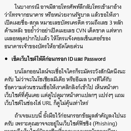
ในบางกรณี อาจมีสายโทรศัพท์ลึกลับโทรเข้ามาอ้าง
ว่าโทรจากธนาคาร หรือหน่วยงานรัฐบาล แล้วขอให้เรา
เปิดเผยชื่อ-สกุล หมายเลขบัตรเครดิต รวมถึงเลข 3 หลัก
ด้านหลัง ขอย้ำว่าอย่าเปิดเผยเลข CVN เด็ดขาด แต่หาก
เผลอหลุดปากไปแล้ว ให้โทรแจ้งคอลเซ็นเตอร์ของ
ธนาคารเจ้าของบัตรให้อายัดโดยด่วน
เช็คเว็บไซต์ให้ดีก่อนกรอก ID และ Password
บนโลกออนไลน์จะเชื่อใจใครก็ระมัดระวังสักนิดนึงนะ
ครับ ไม่ว่าจะในโซเชียลมีเดีย หรืออีเมล บางทีได้รับ
ข้อความด่วนชวนเชื่อให้เราคลิกลิงก์เข้าไป เห็นหน้าตา
เว็บไซต์ที่คุ้นเคย แต่ดูไปดูมาหน้าตาแปลกๆ แปร่งๆ แถม
เว็บไซต์ในช่องใส่ URL ก็ดูไม่คุ้นเท่าไหร่
ถ้าเจอแบบนี้ ยั้งมือไว้ก่อนกรอกข้อมูลสำคัญลงไปนะ
ครับ เพราะคุณอาจจะอยู่ในเว็บไซต์ฟิชชิง (Phishing)