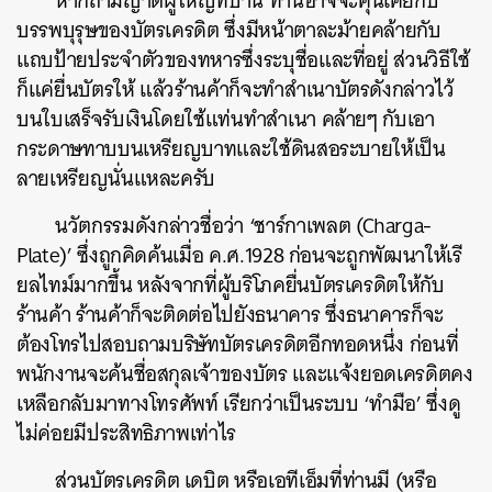
หากถามญาติผู้ใหญ่ที่บ้าน ท่านอาจจะคุ้นเคยกับ
บรรพบุรุษของบัตรเครดิต ซึ่งมีหน้าตาละม้ายคล้ายกับ
แถบป้ายประจำตัวของทหารซึ่งระบุชื่อและที่อยู่ ส่วนวิธีใช้
ก็แค่ยื่นบัตรให้ แล้วร้านค้าก็จะทำสำเนาบัตรดังกล่าวไว้
บนใบเสร็จรับเงินโดยใช้แท่นทำสำเนา คล้ายๆ กับเอา
กระดาษทาบบนเหรียญบาทและใช้ดินสอระบายให้เป็น
ลายเหรียญนั่นแหละครับ
นวัตกรรมดังกล่าวชื่อว่า ‘ชาร์กาเพลต (Charga-
Plate)’ ซึ่งถูกคิดค้นเมื่อ ค.ศ.1928 ก่อนจะถูกพัฒนาให้เรี
ยลไทม์มากขึ้น หลังจากที่ผู้บริโภคยื่นบัตรเครดิตให้กับ
ร้านค้า ร้านค้าก็จะติดต่อไปยังธนาคาร ซึ่งธนาคารก็จะ
ต้องโทรไปสอบถามบริษัทบัตรเครดิตอีกทอดหนึ่ง ก่อนที่
พนักงานจะค้นชื่อสกุลเจ้าของบัตร และแจ้งยอดเครดิตคง
เหลือกลับมาทางโทรศัพท์ เรียกว่าเป็นระบบ ‘ทำมือ’ ซึ่งดู
ไม่ค่อยมีประสิทธิภาพเท่าไร
ส่วนบัตรเครดิต เดบิต หรือเอทีเอ็มที่ท่านมี (หรือ