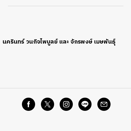
นครินทร์ วนกิจไพบูลย์ และ จักรพงษ์ เมษพันธุ์