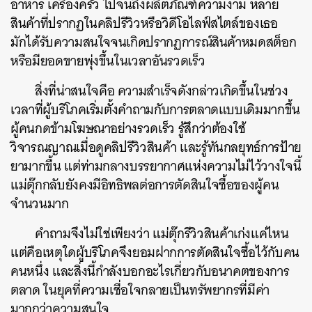
อาหาร เครื่องครัว ไปจนถึงผลิตภัณฑ์ความงาม หลาย
สินค้าที่ปรากฏในคลิปรีวิวหรือวิดีโอไลฟ์สไตล์ของเธอ
มักได้รับความสนใจจนเกิดปรากฏการณ์สินค้าหมดสต็อก
หรือมียอดขายพุ่งขึ้นในเวลาอันรวดเร็ว
สิ่งที่น่าสนใจคือ ความสำเร็จดังกล่าวเกิดขึ้นในช่วง
เวลาที่ผู้บริโภคเริ่มตั้งคำถามกับการตลาดแบบเดิมมากขึ้น
ผู้คนกดข้ามโฆษณาอย่างรวดเร็ว รู้สึกว่าต้องใช้
วิจารณญาณเมื่อดูคลิปรีวิวสินค้า และรู้ทันกลยุทธ์การป้าย
ยามากขึ้น แต่ท่ามกลางบรรยากาศแห่งความไม่ไว้วางใจนี้
แม่ตุ๊กกลับยังคงมีอิทธิพลต่อการตัดสินใจซื้อของผู้คน
จำนวนมาก
คำถามจึงไม่ใช่เพียงว่า แม่ตุ๊กรีวิวสินค้าเก่งแค่ไหน
แต่คือเหตุใดผู้บริโภคจึงยอมฝากการตัดสินใจซื้อไว้กับคน
คนหนึ่ง และสิ่งนี้กำลังบอกอะไรเกี่ยวกับอนาคตของการ
ตลาด ในยุคที่ความเชื่อใจกลายเป็นทรัพยากรที่มีค่า
มากกว่าความสนใจ