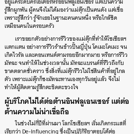
อยู่แค่ระดับครีเอเตอร์หรืออินฟลูเอนเซอร์ แต่เป็นความ
รู้สึกผูกพัน ผู้คนจึงไม่ได้มองว่าแม่ตุ๊กเป็นคนดัง แต่เชื่อ
เพราะรู้สึกว่า รู้จักเธอในฐานะคนคนหนึ่ง หรือใกล้ชิด
เหมือนคนในครอบครัว
เราขอยกตัวอย่างการรีวิวของแม่ตุ๊กที่ทำให้โซเชียลฯ
แตกแตน อย่างการรีวิวร้านข้าวปั้นญี่ปุ่น โคเมะโคเมะ จน
เกิดไวรัล และคอนเทนต์ตามรอยอีกมากมาย หรือการรีวิว
มัทฉะ จนทำให้ในช่วงเวลานั้น มัทฉะแบรนด์ที่รีวิวถึงกับ
ขาดตลาดชั่วคราว ซึ่งสิ่งที่แม่ตุ๊กรีวิวไม่ใช่สินค้าที่อยู่ไกล
ตัว เพราะแม่ตุ๊กก็ชงมัทฉะทานเองทุกวันอยู่แล้ว จึงไม่
ทำให้ผู้ติดตามรู้สึกตะขิดตะขวงใจ
ผู้บริโภคไม่ได้ต่อต้านอินฟลูเอนเซอร์ แต่ต่อ
ต้านความไม่น่าเชื่อถือ
ในช่วงไม่กี่ปีที่ผ่านมา โลกโซเชียลฯ เริ่มเกิดกระแสที่
เรียกว่า De-Influencing ซึ่งเป็นปฏิกิริยาตอบโต้ต่อ