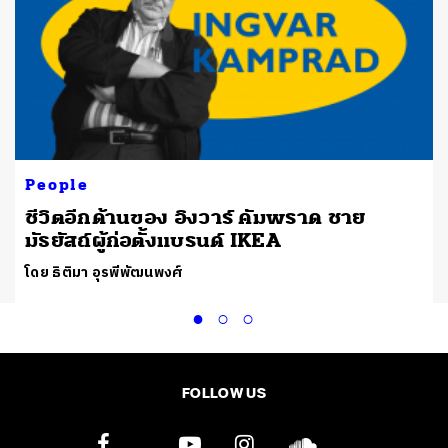
People
์
ชีวิตอีกด้านของ อิงวาร์ คัมพราด ชาย
มัธยัสถ์ผู้ก่อตั้งแบรนด์ IKEA
โดย ธิติมา อุรพีพัฒนพงศ์
FOLLOW US