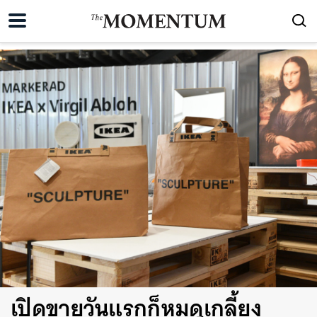
เปิดขายวันแรกก็หมดเกลี้ยง