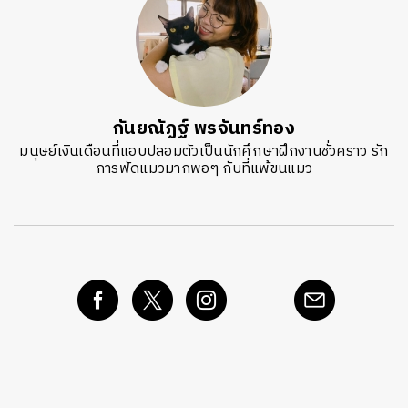
กันยณัฏฐ์ พรจันทร์ทอง
มนุษย์เงินเดือนที่แอบปลอมตัวเป็นนักศึกษาฝึกงานชั่วคราว รัก
การฟัดแมวมากพอๆ กับที่แพ้ขนแมว