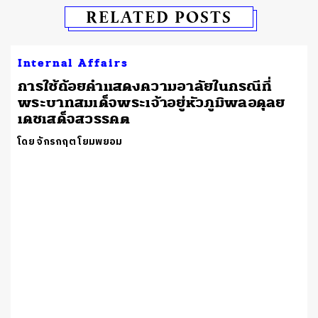
RELATED POSTS
Internal Affairs
การใช้ถ้อยคำแสดงความอาลัยในกรณีที่
พระบาทสมเด็จพระเจ้าอยู่หัวภูมิพลอดุลย
เดชเสด็จสวรรคต
โดย จักรกฤต โยมพยอม