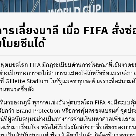
รเลี่ยงบาลี เมื่อ FIFA สั่งซ่
โมยซีนได้
นฟุตบอลโลก FIFA มีกฎระเบียบด้านการโฆษณาที่เข้มงวดอย
นอย่างเป็นทางการจะไม่สามารถแสดงโลโก้หรือชื่อแบรนด์ภายใ
ึ้นที่ Gillette Stadium ในรัฐแมสซาชูเซตส์ เพราะชื่อสนามดั
กนหนวดชื่อดัง
ที่มาของกฎนี้ ทุกการแข่งขันฟุตบอลโลก FIFA จะมีระบบคุ้
รียกว่า Brand Protection หรือการคุ้มครองแบรนด์ จุดประส
น์ที่ผู้สนับสนุนอย่างเป็นทางการจ่ายเงินมหาศาลเพื่อแลกม
ญาตเข้ามาเชื่อมโยง หรือได้รับประโยชน์จากชื่อเสียงของการแ
ามเป็นผู้สนับสนุนแต่เพียงผู้เดียวไปแล้ว ก็ต้องมีมาตรการป