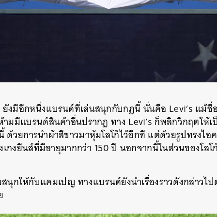
ังมีอีกหนึ่งแบรนด์ที่เล่นสนุกกับกฎนี้ นั่นคือ Levi’s แม้ช
ห้ามมีแบรนด์สินค้าอื่นปรากฏ ทาง Levi’s ก็พลิกวิกฤตให้เ
 ด้วยการนำผ้าสีขาวมาหุ้มโลโก้ไว้อีกที แต่ด้วยรูปทรงไอคอนิ
เกงยีนส์ที่มีอายุมากกว่า 150 ปี นอกจากนี้ในส่วนของโลโก้บนเ
ามสนุกให้กับแคมเปญ ทางแบรนด์ยังนำเรื่องราวดังกล่าวไ
ย