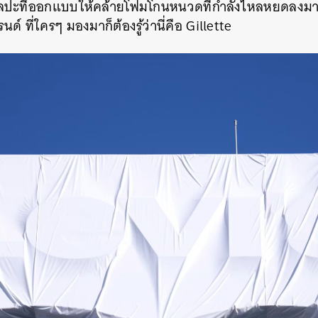
ปะที่ออกแบบให้คล้ายโฟมโกนหนวดที่กำลังไหลหยดลงมา เพื
์ ที่ใครๆ มองมาก็ต้องรู้ว่านี่คือ Gillette