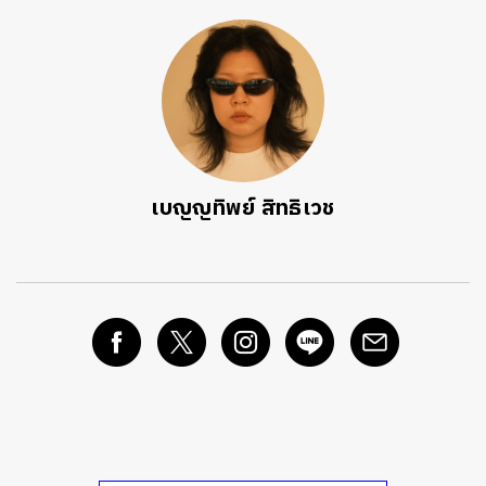
เบญญทิพย์ สิทธิเวช