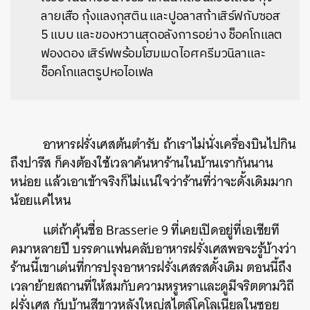
ลายเสือ กุ้งแลงกุสติน และปูอลาสก้าเสิร์ฟกับซอส
5 แบบ และของหวานสุดอลังการอย่าง
ช็อคโกแลต
ฟองดอง เสิร์ฟพร้อมโฮมเมดไอศครีมวนิลาและ
ช็อคโกแลตรูปหอไอเฟล
อาหารฝรั่งเศสต้นตำรับ ถ้าเราไม่นั่งเครื่องบินไปกิน
ถึงปารีส ก็คงต้องใช้เวลาค้นหาร้านในบ้านเรากันนาน
หน่อย แล้วเอาเข้าจริงก็ไม่แน่ใจว่าร้านที่ว่าจะดั้งเดิมมาก
น้อยแค่ไหน
แต่ถ้าคุ้นชื่อ Brasserie 9 ที่เคยเปิดอยู่ที่เอเชียที
คมาหลายปี บรรดาแฟนคลับอาหารฝรั่งเศสพอจะรู้บ้างว่า
ร้านนี้เขาเด่นที่การปรุงอาหารฝรั่งเศสรสดั้งเดิม ตอนนี้ถึง
เวลาย้ายสถานที่ให้สมกับความหรูหราและดูมีจริตตามวิถี
ฝรั่งเศส กับบ้านสีขาวหลังใหญ่สไตล์โคโลเนียลในซอย