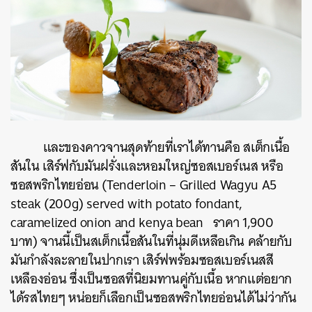
และของคาวจานสุดท้ายที่เราได้ทานคือ สเต็กเนื้อ
สันใน เสิร์ฟกับมันฝรั่งและหอมใหญ่ซอสเบอร์เนส หรือ
ซอสพริกไทยอ่อน
(Tenderloin – Grilled Wagyu A5
steak (200g) served with potato fondant,
caramelized onion and kenya bean ราคา 1,900
บาท) จานนี้เป็นสเต็กเนื้อสันในที่นุ่มดีเหลือเกิน คล้ายกับ
มันกำลังละลายในปากเรา เสิร์ฟพร้อมซอสเบอร์เนสสี
เหลืองอ่อน ซึ่งเป็นซอสที่นิยมทานคู่กับเนื้อ หากแต่อยาก
ได้รสไทยๆ หน่อยก็เลือกเป็นซอสพริกไทยอ่อนได้ไม่ว่ากัน