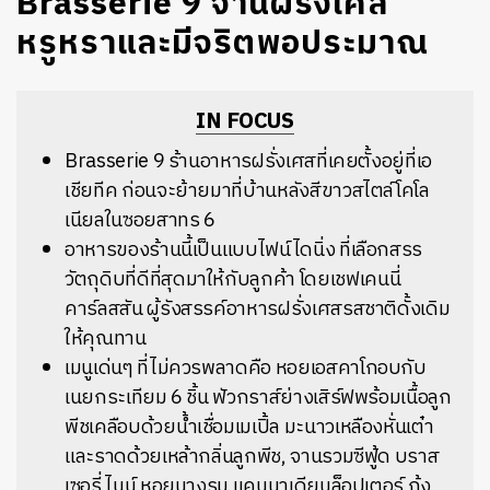
Brasserie 9 จานฝรั่งเศส
หรูหราและมีจริตพอประมาณ
IN FOCUS
Brasserie 9 ร้านอาหารฝรั่งเศสที่เคยตั้งอยู่ที่เอ
เชียทีค ก่อนจะย้ายมาที่บ้านหลังสีขาวสไตล์โคโล
เนียลในซอยสาทร 6
อาหารของร้านนี้เป็นแบบไฟน์ไดนิ่ง ที่เลือกสรร
วัตถุดิบที่ดีที่สุดมาให้กับลูกค้า โดยเชฟเ
คนนี่
คาร์ลสสัน ผู้รังสรรค์อาหารฝรั่งเศสรสชาติดั้งเดิม
ให้คุณทาน
เมนูเด่นๆ ที่ไม่ควรพลาดคือ
หอยเอสคาโกอบกับ
เนยกระเทียม 6 ชิ้น ฟัวกราส์ย่างเสิร์ฟพร้อมเนื้อลูก
พีชเคลือบด้วยน้ำเชื่อมเมเปิ้ล มะนาวเหลืองหั่นเต๋า
และราดด้วยเหล้ากลิ่นลูกพีช, จานรวมซีฟู้ด บราส
เซอรี่ ไนน์ หอยนางรม แคนนาเดียนล็อปเตอร์ กุ้ง