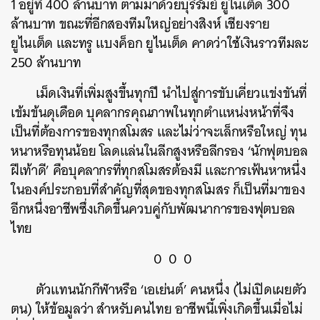
1 อยู่ที่ 400 ล้านบาท ตามมาด้วยบุรีรัมย์ ยูไนเต็ด 300
ล้านบาท ขณะที่อีกสองทีมใหญ่อย่างสิงห์ เชียงราย
ยูไนเต็ด และทรู แบงค็อก ยูไนเต็ด คาดว่าใช้เงินราวทีมละ
250 ล้านบาท
เม็ดเงินที่เพิ่มสูงขึ้นทุกปี นำไปสู่การขับเคี่ยวแข่งขันที่
เข้มข้นดุเดือด บุคลากรคุณภาพในทุกตำแหน่งหน้าที่จึง
เป็นที่ต้องการของทุกสโมสร และไม่ว่าจะเล็กหรือใหญ่ ทุน
หนาหรือทุนน้อย โลดแล่นในลีกสูงหรือลีกรอง ‘นักฟุตบอล
ฝีเท้าดี’ คือบุคลากรที่ทุกสโมสรต้องมี และการเฟ้นหาหนึ่ง
ในองค์ประกอบที่สำคัญที่สุดของทุกสโมสร ก็เป็นที่มาของ
อีกหนึ่งอาชีพซึ่งเกิดขึ้นควบคู่กับพัฒนาการของฟุตบอล
ไทย
0 0 0
ตัวแทนนักกีฬาหรือ ‘เอเย่นต์’ คนหนึ่ง (ไม่เปิดเผยตัว
ตน) ให้ข้อมูลว่า สำหรับคนไทย อาชีพนี้เพิ่งเกิดขึ้นเมื่อไม่