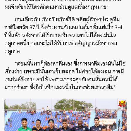
ผมจึงต้องให้ใครสักคนมาช่วยดูแลเรื่องกฎหมาย”
เช่นเดียวกับ ภัทร ปิยภัทร์กิติ อดีตผู้รักษาประตูทีม
ชาติไทยวัย 37 ปี ซึ่งร่วมงานกับเอเย่นต์มาตั้งแต่เมื่อ 3-4
ปีที่แล้ว หลังจากได้รับบาดเจ็บจนแทบไม่ได้ลงเล่นใน
ฤดูกาลหนึ่ง ก่อนจะไม่ได้รับการต่อสัญญาหลังจากจบ
ฤดูกาล
“ตอนนั้นเราก็ต้องหาทีมเอง ซึ่งการหาทีมเองมันไม่ใช่
เรื่องง่าย เพราะปีนั้นเราเจ็บตลอด ไม่ค่อยได้ลงเล่น การมี
เอเย่นต์จึงช่วยเราได้ เพราะเขาจะคุยกับคนนั้นคนนี้ได้
มากกว่าเรา ซึ่งก็เป็นอีกแรงหนึ่งในการช่วยเราหาทีม”