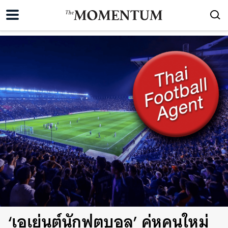
‘เอเย่นต์นักฟุตบอล’ คู่หูคนใหม่