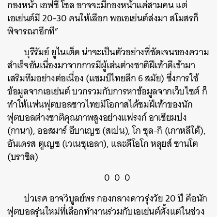
กองหน้า เอฟซี โซล อาจจะมีกองหน้าแค่สามคน แต่
เอเย่นต์มี 20-30 คนให้เลือก พอเอเย่นต์ส่งมา สโมสรก็
พิจารณาอีกที”
บุรีรัมย์ ยูไนเต็ด น่าจะเป็นตัวอย่างที่ชัดเจนของความ
สำเร็จอันเนื่องมาจากการมีผู้เล่นต่างชาติฝีเท้าดีเข้ามา
เสริมทีมอย่างต่อเนื่อง (แชมป์ไทยลีก 6 สมัย) ซึ่งการใช้
ข้อมูลจากเอเย่นต์ บวกรวมกับการหาข้อมูลจากเว็บไซต์ ก็
ทำให้แฟนฟุตบอลชาวไทยมีโอกาสได้ชมฝีเท้าของนัก
ฟุตบอลต่างชาติคุณภาพสูงอย่างแฟรงก์ อาเชียมปง
(กานา), ออสมาร์ อีบาเญซ (สเปน), โก ซุล-กิ (เกาหลีใต้),
อันเดรส ตูเญซ (เวเนซุเอลา), และดีโอโก หลุยส์ ซานโต
(บราซิล)
0 0 0
ปวเรศ อาจวิบูลย์พร กองกลางดาวรุ่งวัย 20 ปี คือนัก
ฟุตบอลรุ่นใหม่ที่เลือกทำงานร่วมกับเอเย่นต์ตั้งแต่ในช่วง