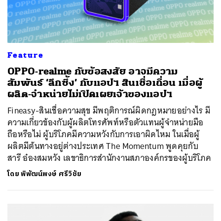
Feature
OPPO-realme กับข้อสงสัย อาจมีความ
สัมพันธ์ ‘ลึกซึ้ง’ กับแอปฯ สินเชื่อเถื่อน เมื่อผู้
ผลิต-จำหน่ายไม่เปิดเผยเจ้าของแอปฯ
Fineasy-สินเชื่อความสุข มีพฤติการณ์ผิดกฎหมายอย่างไร มี
ความเกี่ยวข้องกับผู้ผลิตโทรศัพท์หรือตัวแทนผู้จำหน่ายมือ
ถือหรือไม่ ผู้บริโภคมีความหวังกับการเอาผิดไหม ในเมื่อผู้
ผลิตมีต้นทางอยู่ต่างประเทศ The Momentum พูดคุยกับ
สารี อ๋องสมหวัง เลขาธิการสำนักงานสภาองค์กรของผู้บริโภค
โดย
พิพัฒน์พงษ์ ศรีวิชัย
ค้นหา
SHARE
TWEET
LINE
EMAIL