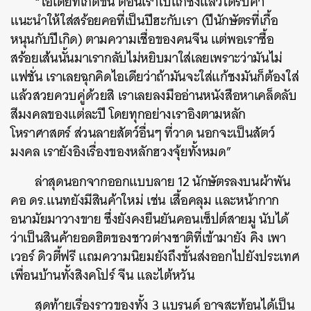
“ไอเดียที่เกิดขึ้น ตอนเราไปแก้ชงแล้วได้รับคำ
แนะนำให้ใส่สร้อยคอที่เป็นปีฮะกับเรา (ปีนักษัตรที่เกื้อ
หนุนกับปีเกิด) ตามความเชื่อของคนจีน แต่พอเราซื้อ
สร้อยเส้นนั้นมาเรากลับไม่หยิบมาใส่เลยเพราะว่ามันไม่
แฟชั่น เราเลยฉุกคิดไอเดียว่าถ้ามันจะใส่แก้ชงมันก็ต้องใส่
แล้วสวยควบคู่ด้วยสิ เราเลยลงมืออ่านหนังสือหาเคล็ดลับ
สีมงคลของแต่ละปี โดยทุกอย่างเราอิงตามหลัก
โหราศาสตร์ ส่วนลายสัตว์อื่นๆ ที่วาด นอกจะเป็นสัตว์
มงคล เรายังอิงเรื่องของหลักฮวงจุ้ยทั้งหมด”
ล่าสุดนอกจากออกแบบลาย 12 นักษัตรลงบนผ้าพัน
คอ ดร.แนทยังมีสินค้าใหม่ เช่น เสื้อคลุม และหน้ากาก
อนามัยมาวางขาย ซึ่งยังคงยืนยันคอนเซ็ปต์สายมู นับได้
ว่าเป็นสินค้ายอดฮิตของชาวต่างชาติที่เข้ามายัง คิง เพา
เวอร์ ดิวตี้ฟรี แถมความนิยมยังถึงขั้นส่งออกไปยังประเทศ
เพื่อนบ้านทั้งสิงคโปร์ จีน และไต้หวัน
สุดท้ายเรื่องราวของทั้ง 3 แบรนด์ อาจสะท้อนได้เป็น