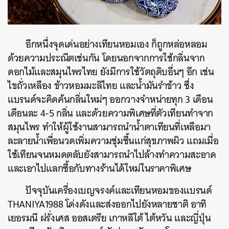
อีกหนึ่งจุดเด่นอย่างเทียนหอมเอง ก็ถูกหล่อหลอม
ด้วยความประณีตเช่นกัน โดยนอกจากการใช้กลิ่นจาก
ดอกไม้และสมุนไพรไทย ยังมีการใช้วัตถุดิบอื่นๆ อีก เช่น
ไขถั่วเหลือง ข้าวหอมมะลิไทย และน้ำมันรำข้าว ซึ่ง
แบรนด์จะคิดค้นกลิ่นใหม่ๆ ออกวางจำหน่ายทุก 3 เดือน
เดือนละ 4-5 กลิ่น และด้วยความพิเศษที่ตัวเทียนทำจาก
สมุนไพร ทำให้ผู้ใช้งานสามารถนำน้ำตาเทียนที่เหลือมา
ละลายน้ำเพื่อนวดเพิ่มความชุ่มชื้นแก่สุขภาพผิว แถมเมื่อ
ใช้เทียนจนหมดตลับยังสามารถนำไปล้างทำความสะอาด
และเอาไปแลกซื้อกับทางร้านได้ใหม่ในราคาพิเศษ
ปัจจุบันเครื่องเบญจรงค์และเทียนหอมของแบรนด์
THANIYA1988 โด่งดังและส่งออกไปยังหลายชาติ อาทิ
เยอรมนี ฝรั่งเศส ออสเตรีย เกาหลีใต้ ไต้หวัน และญี่ปุ่น