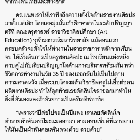
จากทั้งคนไทยและต่างชาติ
ดร.แนทเล่าให้เราฟังถึงความตั้งใจด้านสายงานศิลปะ
มาตั้งแต่เด็ก โดยเธอมุ่งมั่นเข้าศึกษาต่อในระดับปริญญา
ตรีที่ คณะครุศาสตร์ สาขาวิชาศิลปศึกษา (Art
Education) จุฬาลงกรณ์มหาวิทยาลัย แม้ตอนแรก
ครอบครัวจะตั้งใจให้ทำงานในสายราชการ หลังจากเรียน
จบ ได้เริ่มต้นการเป็นครูสอนศิลปะ ณ โรงเรียนแห่งหนึ่ง
ควบคู่ไปกับเรียนปริญญาโทด้านการบริหารพร้อมกัน ทว่า
ชีวิตการทำงานในวัย 35 ปี ของเธอกลับไม่เป็นไปตาม
ความคาดหวัง เมื่อระบบโครงสร้างวิชาชีพครูไม่เอื้อต่อคน
ผลิตงานศิลปะ ทำให้สุดท้ายเธอตัดสินใจลาออกมาทำใน
สิ่งที่ตัวเองหลงรักด้วยการเป็นครีเอทีฟอาร์ต
“เพราะว่าปีต่อไปจะเป็นปีแพะ เราเลยตัดสินใจ
ทำลายผ้าพันคอปีมะแมออกมา ตามคอนเซ็ปต์ที่เราอยาก
ให้มันเป็นผ้าพันคอเสริมดวงด้วย สวยด้วย”