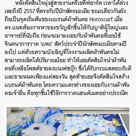
หลังตัดสินใจมุ่งสู่สายงานครีเอทีฟอาร์ต เวลาได้ล่วง
เลยถึงปี 2557 ที่ตรงกับปีนักษัตรมะเมีย ขณะเดียวกันยัง
ถือเป็นจุดเริ่มต้นของแบรนด์ผ้าพันคอ Horoscarf เมื่อ
ดร.แนทต้องการหาของขวัญสักชิ้นให้กับญาติผู้ใหญ่และ
อาจารย์ที่นับถือ ก่อนจะมาลงเอยกับผ้าพันคอที่เธอใช้
จินตนาการวาด ‘แพะ’ สัตว์ประจำปีนักษัตรมะเมียตามปี
ลงไป แต่ด้วยความบังเอิญที่โรงงานผลิตผ้าพันคอไม่
สามารถผลิตได้ปริมาณน้อย ทำให้เธอตัดสินใจนำผ้าพัน
คอที่เหลือโพสต์ขายลงบนเฟซบุ๊ก ซึ่งได้รับกระแสตอบรับดี
และขายหมดเพียงแค่สองวัน สุดท้ายเธอจึงตัดสินใจสร้าง
แบรนด์ผ้าพันคอ โดยความแตกต่างของเธอกับงานผ้าพัน
คอเจ้าอื่น คือทุกชิ้นใช้วิธีการวาดแฮนด์เมดอย่างประณีต