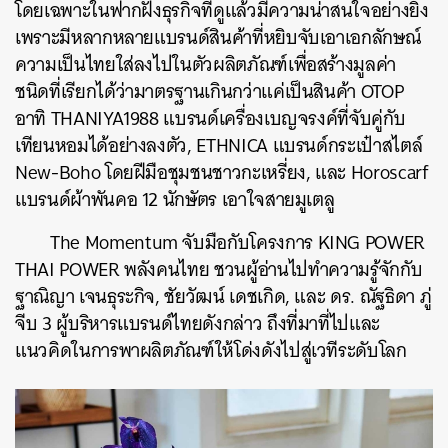
โดยเฉพาะในฟากฝั่งธุรกิจที่ดูแล้วมีความน่าสนใจอย่างยิ่ง
เพราะมีหลากหลายแบรนด์สินค้าที่หยิบจับเอาเอกลักษณ์
ความเป็นไทยใส่ลงไปในตัวผลิตภัณฑ์เพื่อสร้างมูลค่า
ชนิดที่เรียกได้ว่ามาตรฐานเกินกว่าแค่เป็นสินค้า OTOP
อาทิ THANIYA1988 แบรนด์เครื่องเบญจรงค์ที่จับคู่กับ
เทียนหอมได้อย่างลงตัว, ETHNICA แบรนด์กระเป๋าสไตล์
New-Boho โดยฝีมือชุมชนชาวกะเหรี่ยง, และ Horoscarf
แบรนด์ผ้าพันคอ 12 นักษัตร เอาใจสายมูเตลู
The Momentum จับมือกับโครงการ KING POWER
THAI POWER พลังคนไทย ชวนผู้อ่านไปทำความรู้จักกับ
ฐาณิญา เจนธุระกิจ, ชัยวัฒน์ เดชเกิด, และ ดร. ณัฐธิดา ภู่
จีบ 3 ผู้บริหารแบรนด์ไทยดังกล่าว ถึงที่มาที่ไปและ
แนวคิดในการพาผลิตภัณฑ์ให้โด่งดังไปสู่เวทีระดับโลก