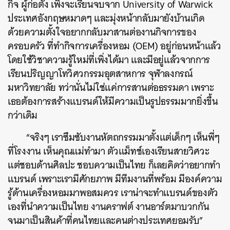
กิจ ผู้ก่อตั้ง เพิ่งจะเรียนจบจาก University of Warwick
ประเทศอังกฤษหมาดๆ และมุ่งหน้ากลับมายังบ้านเกิด
ด้วยความตั้งใจอยากกลับมาสานต่องานกิจการของ
ครอบครัว ที่ทำกิจการเครื่องหอม (OEM) อยู่ก่อนหน้าแล้ว
โดยใช้วิชาความรู้ใหม่ที่เพิ่งได้มา และมีอยู่แล้วจากการ
เรียนปริญญาโทวิศวกรรมอุตสาหการ จุฬาลงกรณ์
มหาวิทยาลัย ทว่านั่นไม่ใช่แค่การสานต่อธรรมดา เพราะ
เธอต้องการสร้างแบรนด์ให้มีความเป็นรูปธรรมมากยิ่งขึ้น
กว่าเดิม
“จริงๆ เราซึมซับงานหัตถกรรมมาตั้งแต่เด็กๆ เห็นพี่ๆ
ที่โรงงาน เห็นคุณแม่ทำมา ตัวแม็ทช์เองเรียนสายวิศวะ
แต่ชอบด้านศิลปะ ชอบความเป็นไทย ก็เลยคิดว่าอยากทำ
แบรนด์ เพราะเรามีศักยภาพ มีทีมงานที่พร้อม มีองค์ความ
รู้ด้านเครื่องหอมมาพอสมควร เราน่าจะทำแบรนด์ของตัว
เองที่นำความเป็นไทย งานคราฟต์ งานอาร์ตมาบวกกัน
จนมาเป็นสินค้าที่คนไทยและคนต่างประเทศยอมรับ”