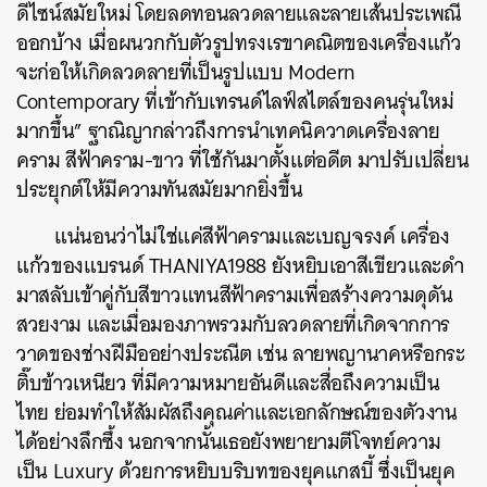
ดีไซน์สมัยใหม่ โดยลดทอนลวดลายและลายเส้นประเพณี
ออกบ้าง เมื่อผนวกกับตัวรูปทรงเรขาคณิตของเครื่องแก้ว
จะก่อให้เกิดลวดลายที่เป็นรูปแบบ Modern
Contemporary ที่เข้ากับเทรนด์ไลฟ์สไตล์ของคนรุ่นใหม่
มากขึ้น” ฐาณิญากล่าวถึงการนำเทคนิควาดเครื่องลาย
คราม สีฟ้าคราม-ขาว ที่ใช้กันมาตั้งแต่อดีต มาปรับเปลี่ยน
ประยุกต์ให้มีความทันสมัยมากยิ่งขึ้น
แน่นอนว่าไม่ใช่แค่สีฟ้าครามและเบญจรงค์ เครื่อง
แก้วของแบรนด์ THANIYA1988 ยังหยิบเอาสีเขียวและดำ
มาสลับเข้าคู่กับสีขาวแทนสีฟ้าครามเพื่อสร้างความดุดัน
สวยงาม และเมื่อมองภาพรวมกับลวดลายที่เกิดจากการ
วาดของช่างฝีมืออย่างประณีต เช่น ลายพญานาคหรือกระ
ติ๊บข้าวเหนียว ที่มีความหมายอันดีและสื่อถึงความเป็น
ไทย ย่อมทำให้สัมผัสถึงคุณค่าและเอกลักษณ์ของตัวงาน
ได้อย่างลึกซึ้ง นอกจากนั้นเธอยังพยายามตีโจทย์ความ
เป็น Luxury ด้วยการหยิบบริบทของยุคแกสบี้ ซึ่งเป็นยุค