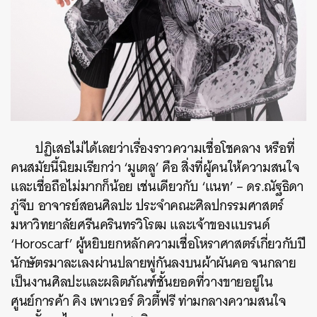
ปฏิเสธไม่ได้เลยว่าเรื่องราวความเชื่อโชคลาง หรือที่
คนสมัยนี้นิยมเรียกว่า ‘มูเตลู’ คือ สิ่งที่ผู้คนให้ความสนใจ
และเชื่อถือไม่มากก็น้อย เช่นเดียวกับ ‘แนท’ – ดร.ณัฐธิดา
ภู่จีบ อาจารย์สอนศิลปะ ประจำคณะศิลปกรรมศาสตร์
มหาวิทยาลัยศรีนครินทรวิโรฒ และเจ้าของแบรนด์
‘Horoscarf’ ผู้หยิบยกหลักความเชื่อโหราศาสตร์เกี่ยวกับปี
นักษัตรมาละเลงผ่านปลายพู่กันลงบนผ้าผันคอ จนกลาย
เป็นงานศิลปะและผลิตภัณฑ์ชั้นยอดที่วางขายอยู่ใน
ศูนย์การค้า คิง เพาเวอร์ ดิวตี้ฟรี ท่ามกลางความสนใจ