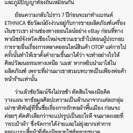
และภูมิปัญญาท้องถิ่นเหมือนกัน
SHARE
TWEET
LINE
EMAIL
ย้อนความกลับไปราว 7 ปีก่อนจะมาทำแบรนด์
ETHNICA ชัยวัฒน์ยังง่วนอยู่กับการขายผลิตภัณฑ์เครื่อง
เงินชาวเขา ผ่านช่องทางออนไลน์อย่าง eBay ก่อนที่ทาง
พาณิชย์จังหวัดเชียงใหม่จะชวนเขาเข้าไปสอนผู้ประกอบ
การรายอื่นเรื่องการตลาดออนไลน์สินค้า OTOP แต่การไป
ครั้งนั้นทำให้เขาตั้งคำถามขึ้นมาได้ว่า จะทำอย่างไรให้
ศิลปวัฒนธรรมทางเหนือ ‘แมส’ หากหยิบนำมาใส่ใน
ผลิตภัณฑ์ เพราะที่ผ่านมาเขาสวมบทบาทเป็นเพียงพ่อค้า
หน้าร้านเท่านั้น
ว่าแล้วชัยวัฒน์จึงไม่รอช้า ตัดสินใจลงมือคิด
วางแผน หาข้อมูลศิลปะความเป็นล้านนาจากแต่ละกลุ่ม
เผ่าชาติพันธ์ุที่ขึ้นชื่อเรื่องการถักทอผ้าพื้นเมือง ก่อนจะ
ค่อยๆ ตัดตัวเลือกว่าจะแปรรูปเป็นอะไรดี จนมาลงเอยที่
‘กระเป๋าผ้า’ ซึ่งจัดการได้ง่ายและไม่ยุ่งยากเท่าการ
ออกแบบเสื้อผ้าที่ต้องมีหลายไซส์หลายขนาด