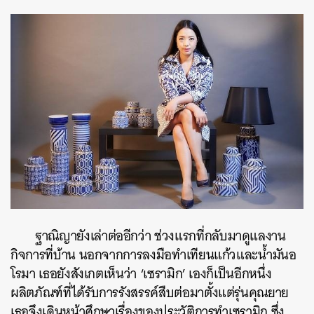
ฐาณิญายังเล่าต่ออีกว่า ช่วงแรกที่กลับมาดูแลงาน
กิจการที่บ้าน นอกจากการลงมือทำเทียนแก้วและน้ำมันอ
โรมา เธอยังสังเกตเห็นว่า ‘เซรามิก’ เองก็เป็นอีกหนึ่ง
ผลิตภัณฑ์ที่ได้รับการรังสรรค์สืบต่อมาตั้งแต่รุ่นคุณยาย
เธอจึงเดินหน้าศึกษาเรื่องของประวัติการทำเซรามิก ซึ่ง