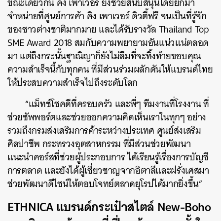
ขณะเดียวกัน คิง เพาเวอร์ ยังช่วยสนับสนุนโดยยกมา
จำหน่ายที่ศูนย์การค้า คิง เพาเวอร์ ดิวตี้ฟรี จนเป็นที่รู้จัก
ของชาวต่างชาติมากมาย และได้รับรางวัล Thailand Top
SME Award 2018 สมกับความพยายามอันแน่วแน่ตลอด
มา แต่ถึงกระนั้นฐาณิญาก็ยังไม่ลืมที่จะทิ้งท้ายขอบคุณ
ความสำเร็จนี้กับทุกคน ที่มีส่วนร่วมผลักดันให้แบรนด์ไทย
ให้ประสบความสำเร็จไปถึงระดับโลก
“แม็ทช์โชคดีที่ครอบครัว และพี่ๆ ทีมงานที่โรงงาน ที่
ช่วยซัพพอร์ตและช่วยออกความคิดเห็นเราในทุกๆ อย่าง
รวมถึงกรมส่งเสริมการค้าระหว่างประเทศ ศูนย์ส่งเสริม
ศิลปาชีพ กระทรวงอุตสาหกรรม ที่มีส่วนช่วยพัฒนา
แนะนำคอร์สที่ช่วยผู้ประกอบการ ได้เรียนรู้เรื่องการบัญชี
การตลาด และยังได้ผู้เชี่ยวชาญจากอิตาลีและฝรั่งเศสมา
ช่วยพัฒนาดีไซน์ให้ตอบโจทย์ตลาดยุโรปได้มากยิ่งขึ้น”
ETHNICA แบรนด์กระเป๋าสไตล์ New-Boho