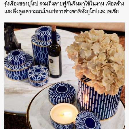
รุ่งเรืองของยุโรป รวมถึงลายพู่กันจีนมาใช้ในงาน เพื่อสร้าง
แรงดึงดูดความสนใจแก่ชาวต่างชาติทั้งยุโรปและเอเชีย