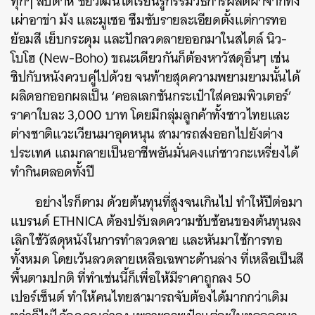
ทุกๆ สัปดาห์ ชัยวัฒน์ได้เรียนรู้กรรมวิธีการผลิตผ้าจากทั้ง
เผ่าอาข่า ม้ง และมูเซอ ซึมซับรายละเอียดตั้งแต่การทอ
ย้อมสี เย็บกระดุม และปักลวดลายออกมาในสไตล์ นิว-
โบโฮ (New-Boho) ขณะเดียวกันก็ต้องหาวัสดุอื่นๆ เช่น
ซิปกับหนังควบคู่ไปด้วย จนท้ายสุดความพยามยามนั้นได้
ผลิดอกออกผลเป็น ‘คอลเลกชันกระเป๋าใส่คอมพิวเตอร์’
ราคาใบละ 3,000 บาท โดยมีกลุ่มลูกค้าทั้งชาวไทยและ
ต่างชาติแวะเวียนมาอุดหนุน สามารถส่งออกไปยังต่าง
ประเทศ แถมกลายเป็นอาชีพอันมั่นคงแก่ชาวกะเหรี่ยงได้
ทำกินตลอดทั้งปี
อย่างไรก็ตาม ด้วยต้นทุนที่สูงจนเกินไป ทำให้ปีต่อมา
แบรนด์ ETHNICA ต้องปรับลดความซับซ้อนของต้นทุนลง
เลิกใช้วัสดุหนังในการทำลวดลาย และหันมาใช้การทอ
ทั้งหมด โดยเว้นลวดลายเหลือเฉพาะด้านล่าง ที่เหลือเป็นสี
พื้นตามปกติ ที่ทำเช่นนี้ก็เพื่อให้มีราคาถูกลง 50
เปอร์เซ็นต์ ทำให้คนไทยสามารถจับต้องได้มากกว่าเดิม