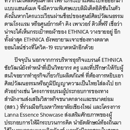
ทว่าก็ไม่ได้ลดคุณค่าลง เพราะกระเป๋าแต่ละใบทอออกมา
แบบแฮนด์เมด จึงมีความพิเศษแบบลิมิเต็ดอิดิชันในตัว
ดังนั้นหากใครแวะเวียนผ่านช็อปของศูนย์ศิลปวัฒนธรรม
ตามโรงแรม หรือศูนย์การค้า คิง เพาเวอร์ ดิวตี้ฟรี เชื่อว่า
น่าจะได้เห็นกระเป๋าทอผ้าของ ETHNICA วางขายอยู่ อีก
ทั้งล่าสุด ETHNICA ยังพยายามเจาะช่องทางตลาด
ออนไลน์ช่วงที่โควิด-19 ระบาดหนักอีกด้วย
ปัจจุบัน นอกจากการบริหารธุรกิจแบรนด์ ETHNICA
ชัยวัฒน์ยังทำหน้าที่เป็นวิทยากร ครู และที่ปรึกษาให้กับผู้
สนใจอยากทำธุรกิจเกี่ยวกับผลิตภัณฑ์ ที่ต้องการหยิบเอา
ศิลปวัฒนธรรมหรือภูมิปัญญาความเป็นไทยใส่ลงไป ยก
ตัวอย่างเช่น โครงการอบรมผู้ประกอบการของทาง
สำนักงานส่งเสริมวิสาหกิจขนาดกลางและขนาดย่อม
(สสว.) ที่ร่วมมือกับมหาวิทยาลัยเชียงใหม่ และโครงการ
Lanna Essence Showcase ส่งเสริมศักยภาพของผู้
ประกอบการให้มีกระบวนการคิด นำอัตลักษณ์ท้องถิ่นมา