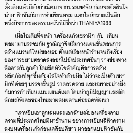
ดั้งเดิมแล้วมีต้นกำเนิดมาจากประเทศจีน ก่อนจะตัดสินใจ
นำมาฟิวชันกับการทำเทียนหอม แตกไลน์กลายเป็นอีก
หนึ่งกิจการของครอบครัวที่มีชื่อว่า THANIYA1988
เมื่อไอเดียที่จะนำ ‘เครื่องแก้วเซรามิก’ กับ ‘เทียน
หอม’ มาบรรจบกัน ฐาณิญาจึงเริ่มวางแผนขั้นตอนการ
สร้างแบรนด์ใหม่ของเธอ ตั้งแต่เรื่องหน้าร้านจนถึงเรื่อง
ของการขยายตลาดส่งออกไปยังประเทศอื่นๆ วางช่องทาง
สื่อสารกับลูกค้า โดยยึดหัวใจสำคัญคือการสร้าง
ผลิตภัณฑ์ทุกชิ้นต้องใส่ใจทำด้วยมือ ไม่ว่าจะเป็นตัวเซรา
มิกที่ค่อยๆ บรรจงขึ้นรูป วาดลวดลาย และเฉพาะอย่างยิ่ง
กับการทำเทียนแบบแฮนด์เมด โดยนำภูมิปัญญาและอัต
ลักษณ์พิเศษของไทยมาผสมผสานต่อยอดพัฒนา
“เราหยิบเอาลูกเล่นและเอกลักษณ์ของเครื่องลาย
ครามที่ประเทศไทยมีมาช้านาน อย่างการเขียนสีฟ้าคราม
ลงบนเครื่องแก้วก่อนเคลือบสีขาว มาออกแบบฟิวชันกับ