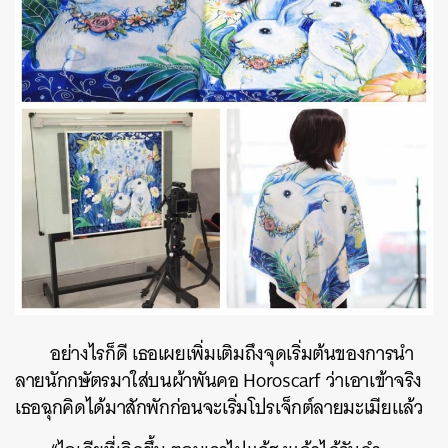
อย่างไรก็ดี เธอเผยเพิ่มเติมถึงจุดเริ่มต้นของการนำ
ลายนักกษัตรมาใส่บนผ้าพันคอ Horoscarf ว่าเอาเข้าจริง
เธอฉุกคิดได้มาสักพักก่อนจะเริ่มโปรเจ็กต์ลายมะเมียแล้ว