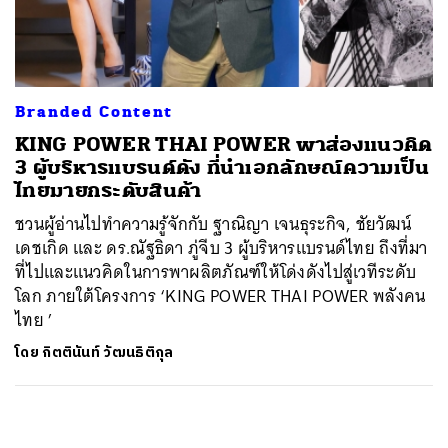
ค้นหา
SHARE
TWEET
LINE
EMAIL
Branded Content
KING POWER THAI POWER พาส่องแนวคิด
3 ผู้บริหารแบรนด์ดัง ที่นำเอกลักษณ์ความเป็น
ไทยมายกระดับสินค้า
ชวนผู้อ่านไปทำความรู้จักกับ ฐาณิญา เจนธุระกิจ, ชัยวัฒน์
เดชเกิด และ ดร.ณัฐธิดา ภู่จีบ 3 ผู้บริหารแบรนด์ไทย ถึงที่มา
ที่ไปและแนวคิดในการพาผลิตภัณฑ์ให้โด่งดังไปสู่เวทีระดับ
โลก ภายใต้โครงการ ‘KING POWER THAI POWER พลังคน
ไทย ’
โดย
กิตตินันท์ วัฒนธิติกุล