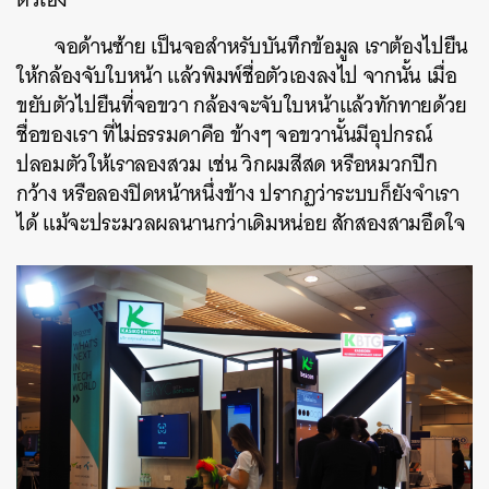
จอด้านซ้าย เป็นจอสำหรับบันทึกข้อมูล เราต้องไปยืน
ให้กล้องจับใบหน้า แล้วพิมพ์ชื่อตัวเองลงไป จากนั้น เมื่อ
ขยับตัวไปยืนที่จอขวา กล้องจะจับใบหน้าแล้วทักทายด้วย
ชื่อของเรา ที่ไม่ธรรมดาคือ ข้างๆ จอขวานั้นมีอุปกรณ์
ปลอมตัวให้เราลองสวม เช่น วิกผมสีสด หรือหมวกปีก
กว้าง หรือลองปิดหน้าหนึ่งข้าง ปรากฏว่าระบบก็ยังจำเรา
ได้ แม้จะประมวลผลนานกว่าเดิมหน่อย สักสองสามอึดใจ