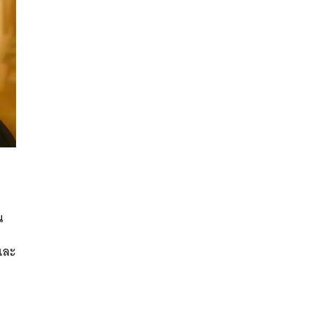
นหา
น
SHARE
TWEET
LINE
EMAIL
และ
ง