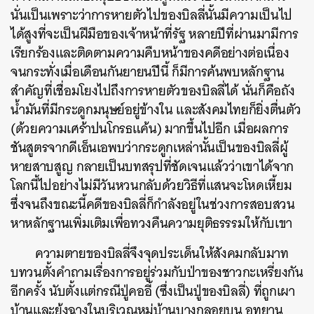
นั่นเป็นเพราะว่าการหายตัวไปของบิลลี่นั้นมีความเป็นไป
ได้สูงที่จะเป็นฝีมือของเจ้าหน้าที่รัฐ หลายปีที่ผ่านมามีการ
เรียกร้องและติดตามความคืบหน้าของคดีอย่างต่อเนื่อง
จนกระทั่งเมื่อเดือนกันยายนปีนี้ ก็มีการค้นพบหลักฐาน
สำคัญที่เชื่อมโยงไปถึงการหายตัวของบิลลี่ได้ นั่นก็คือถัง
น้ำมันที่มีกระดูกมนุษย์อยู่ข้างใน และสังคมไทยก็ยิ่งตื่นตัว
(ด้วยความเศร้าปนโกรธแค้น) มากขึ้นไปอีก เมื่อผลการ
ชันสูตรจากดีเอ็นเอพบว่ากระดูกเหล่านั้นเป็นของบิลลี่ผู้
หายสาบสูญ กลายเป็นบทสรุปที่ชัดเจนแล้วว่าเขาได้จาก
โลกนี้ไปอย่างไม่มีวันหวนกลับด้วยวิธีที่แสนจะโหดเหี้ยม
ซึ่งจนถึงขณะนี้คดีของบิลลี่ก็กำลังอยู่ในช่วงการสอบสวน
หาหลักฐานเพิ่มเติมเพื่อทวงคืนความยุติธรรรมให้กับเขา
ความตายของบิลลี่จึงจุดประเด็นให้สังคมกลับมาท
บทวนตั้งคำถามเรื่องการอยู่ร่วมกับป่าของชาวกะเหรี่ยงกัน
อีกครั้ง นับตั้งแต่กรณีปู่คออี้ (ซึ่งเป็นปู่ของบิลลี่) ที่ถูกเผา
บ้านและยุ้งฉางในบริเวณหมู่บ้านบางกลอยบน อุทยาน