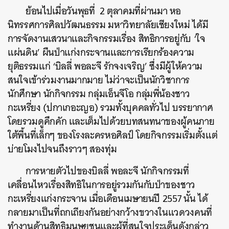
ย้อนไปเมื่อวันพุธที่ 2 ตุลาคมที่ผ่านมา หอ
นิทรรศการศิลปวัฒนธรรม มหาวิทยาลัยเชียงใหม่ ได้มี
การจัดงานเสวนาและกิจกรรมเรื่อง สิทธิการอยู่กับ ‘ใจ
แผ่นดิน’ ผืนป่าแก่งกระจานและการเรียกร้องความ
ยุติธรรมแก่ ‘บิลลี่ พอละจี รักจงเจริญ’ ซึ่งมีผู้ให้ความ
สนใจเข้าร่วมงานมากมาย ไม่ว่าจะเป็นนักวิชาการ
นักศึกษา นักกิจกรรม กลุ่มเอ็นจีโอ กลุ่มพี่น้องชาว
กะเหรี่ยง (ปกาเกอะญอ) รวมทั้งบุคคลทั่วไป บรรยากาศ
โดยรวมดูคึกคัก และเต็มไปด้วยบทสนทนาของผู้คนภาย
ใต้พื้นที่เล็กๆ ของโรงละครหอศิลป์ โดยกิจกรรมเริ่มตั้งแต่
บ่ายโมงไปจนถึงราวๆ สองทุ่ม
การหายตัวไปของบิลลี่ พอละจี นักกิจกรรมที่
เคลื่อนไหวเรื่องสิทธิในการอยู่รวมกันกับป่าของชาว
กะเหรี่ยงแก่งกระจาน เมื่อเดือนเมษายนปี 2557 นั้น ได้
กลายมาเป็นที่ถกเถียงกันอย่างกว้างขวางในแวดวงคนที่
ทำงานด้านสิทธิมนุษยชนและผู้ที่สนใจประเด็นดังกล่าว