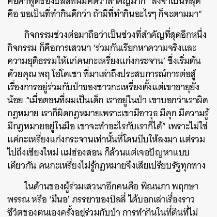
คือคำพูดของบิลลี่ที่ผมคิดว่าสำคัญมาก “สิ่งจำเป็นที่สุด
คือ ขอเป็นที่ทำกินดีกว่า ถ้ามีที่ทำกินอะไรๆ ก็จะตามมา”
กิจกรรมช่วงต่อมาถือว่าเป็นช่วงที่สำคัญที่สุดอีกหนึ่ง
กิจกรรม
ก็คือการเสวนา ‘ร่วมกันเรียกหาความจริงและ
ความยุติธรรมให้แก่คนกะเหรี่ยงแก่งกระจาน’
ซึ่งเริ่มต้น
ด้วยคุณ
พฤ โอ่โดเชา ที่มาเล่าถึงประสบการณ์การต่อสู้
เรื่องการอยู่ร่วมกับป่าของชาวกะเหรี่ยงตั้งแต่เขาอายุยัง
น้อย “เมื่อตอนที่ผมเป็นเด็ก เราอยู่ในป่า เขาบอกว่าเราผิด
กฎหมาย เราก็ผิดกฎหมายเพราะเขามีอาวุธ มีคุก มีความรู้
มีกฎหมายอยู่ในมือ เขาจะทำอะไรกับเราก็ได้”
เพราะไม่ใช่
แค่กะเหรี่ยงแก่งกระจานเท่านั้นที่โดนบีบให้ลงมา แต่รวม
ไปถึงเชียงใหม่ แม่ฮ่องสอน ก็ล้วนแต่เจอปัญหาแบบ
เดียวกัน คนกะเหรี่ยงไม่รู้กฎหมายจึงเสียเปรียบรัฐทุกทาง
ในด้านของผู้ร่วมเสวนาอีกคนคือ พิณนภา พฤกษา
พรรณ หรือ
‘มึนอ’ ภรรยาของบิลลี่ ได้บอกเล่าเรื่องราว
ชีวิตของตนเองครั้งอยู่ร่วมกับป่า การทำกินในที่ดินที่ไม่