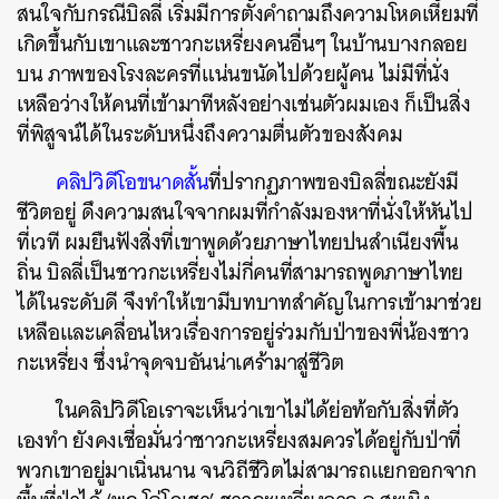
สนใจกับกรณีบิลลี่ เริ่มมีการตั้งคำถามถึงความโหดเหี้ยมที่
เกิดขึ้นกับเขาและชาวกะเหรี่ยงคนอื่นๆ ในบ้านบางกลอย
บน ภาพของโรงละครที่แน่นขนัดไปด้วยผู้คน ไม่มีที่นั่ง
เหลือว่างให้คนที่เข้ามาทีหลังอย่างเช่นตัวผมเอง ก็เป็นสิ่ง
ที่พิสูจน์ได้ในระดับหนึ่งถึงความตื่นตัวของสังคม
คลิปวิดีโอขนาดสั้น
ที่ปรากฏภาพของบิลลี่ขณะยังมี
ชีวิตอยู่ ดึงความสนใจจากผมที่กำลังมองหาที่นั่งให้หันไป
ที่เวที ผมยืนฟังสิ่งที่เขาพูดด้วยภาษาไทยปนสำเนียงพื้น
ถิ่น บิลลี่เป็นชาวกะเหรี่ยงไม่กี่คนที่สามารถพูดภาษาไทย
ได้ในระดับดี จึงทำให้เขามีบทบาทสำคัญในการเข้ามาช่วย
เหลือและเคลื่อนไหวเรื่องการอยู่ร่วมกับป่าของพี่น้องชาว
กะเหรี่ยง ซึ่งนำจุดจบอันน่าเศร้ามาสู่ชีวิต
ในคลิปวิดีโอเราจะเห็นว่าเขาไม่ได้ย่อท้อกับสิ่งที่ตัว
เองทำ ยังคงเชื่อมั่นว่าชาวกะเหรี่ยงสมควรได้อยู่กับป่าที่
พวกเขาอยู่มาเนิ่นนาน จนวิถีชีวิตไม่สามารถแยกออกจาก
ค้นหา