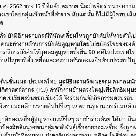
 พ.ศ. 2562 ของ 15 ปีที่แล้ว สมชาย นีละไพจิตร ทนายความ
าโดยกลุ่มเจ้าหน้าที่ตำรวจ นับแต่นั้น ก็ไม่มีผู้ใดพบเห็น
าล
 ยังมีอีกหลายกรณีที่นักเคลื่อนไหวถูกบังคับให้หายตัวไป
 คณะทำงานด้านการบังคับสูญหายโดยไม่สมัครใจขององค
รณีการบังคับให้บุคคลสูญหายทั้งสิ้น 90 คดีในประเทศไทย 
้สะท้อนปัญหาที่ทั้งเหยื่อและครอบครัวของเหยื่อต้องประส
อร์เนชั่นแนล ประเทศไทย มูลนิธิผสานวัฒนธรรม สมาคมน
ิศาสตร์สากล (ICJ) สำนักงานข้าหลวงใหญ่เพื่อสิทธิมน
คเอเชียตะวันออกเฉียงใต้ จึงร่วมกันจัดกิจกรรมครบรอบ
ิตร และคดีการหายตัวไปอื่นๆ ณ สถานทูตเนเธอร์แลนด์ ก
ญาติของเหยื่อผู้สูญหายกรณีอื่นๆ มาเข้าร่วมด้วย ได้แก่ 
กป้องสิทธิมนุษยชนกลุ่มชาติพันธุ์เชื้อสายกระเหรี่ยง ซึ่งถูกพ
จ้าหน้าที่อุทยานแห่งชาติแก่งกระจาน, อดิศร โพธิ์อ่าน ล