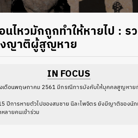
ลื่อนไหวมักถูกทำให้หายไป : ร
งญาติผู้สูญหาย
IN FOCUS
ถึงเดือนพฤษภาคม 2561 มีกรณีการบังคับให้บุคคลสูญหายทั้
 ปีการหายตัวไปของสมชาย นีละไพจิตร ยังมีญาติของนักเค
กหลายคนเข้าร่วม