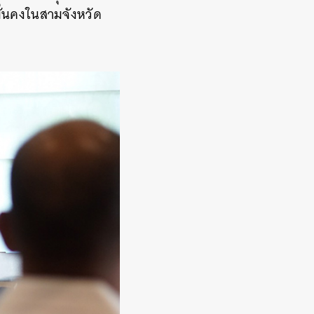
ั่นคงในสามจังหวัด