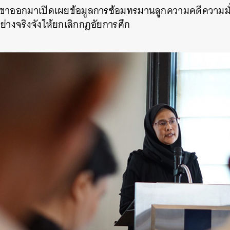
ี่เขาออกมาเปิดเผยข้อมูลการซ้อมทรมานลูกความคดีความม
SHARE
TWEET
LINE
EMAIL
ย่างจริงจังให้ยกเลิกกฎอัยการศึก