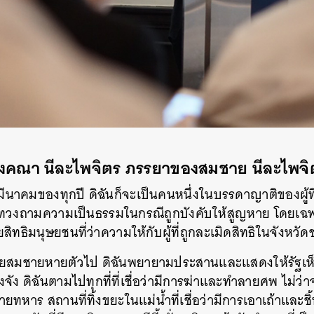
ังคณา นีละไพจิตร ภรรยาของสมชาย นีละไพจิ
2 มีนาคมของทุกปี ดิฉันก็จะเป็นคนหนึ่งในบรรดาญาติของผู้ท
ทวงถามความเป็นธรรมในกรณีถูกบังคับให้สูญหาย โดยเฉ
ยสิทธิมนุษยชนที่ว่าความให้กับผู้ที่ถูกละเมิดสิทธิในจังห
ายสมชายหายตัวไป ดิฉันพยายามประสานและแสดงให้รัฐเห็น
ิงจัง ดิฉันตามไปทุกที่ที่เชื่อว่ามีการฆ่าและทำลายศพ ไม่ว่าจ
ยทหาร สถานที่ทิ้งขยะในแม่น้ำที่เชื่อว่ามีการเอาเถ้าและช