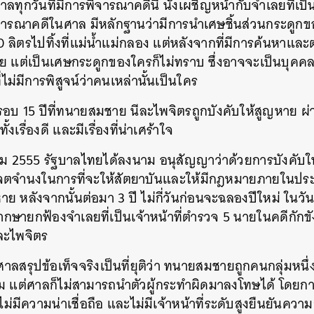
าลทุกวันที่มีการพิจารณาคดีนี้ นั่งเผชิญหน้ากับจำเลยที่เ
จารณาคดีในศาล มีหลักฐานว่ามีการนำเศษชิ้นส่วนกระดูกข
0 ลิตรไปทิ้งที่แม่น้ำแม่กลอง แต่หลังจากที่มีการค้นหาและ
ย แต่เป็นเศษกระดูกของใครก็ไม่ทราบ ซึ่งอาจจะเป็นบุค
่ไม่มีการพิสูจน์ว่าคนเหล่านั้นเป็นใคร
บรอบ 15 ปีที่ทนายสมชาย นีละไพจิตรถูกบังคับให้สูญหาย ผ่า
้งเรื่องดี และมีเรื่องที่น่าเศร้าใจ
คม 2555 รัฐบาลไทยได้ลงนาม อนุสัญญาว่าด้วยการบังคับ
จตจำนงในการที่จะให้สัตยาบันและให้มีกฎหมายภายในประเ
 หลังจากนั้นต่อมา 3 ปี ไม่กี่วันก่อนจะฉลองปีใหม่ ในวัน
กษายกฟ้องจำเลยที่เป็นเจ้าหน้าที่ตำรวจ 5 นายในคดีกักขั
ละไพจิตร
สรุปข้อเท็จจริงเป็นที่ยุติว่า ทนายสมชายถูกคนกลุ่มหนึ
แต่ศาลก็ไม่สามารถนำตัวผู้กระทำผิดมาลงโทษได้ โดยการ
ลไม่มีความน่าเชื่อถือ และไม่มีเจ้าหน้าที่ระดับสูงยืนยันค