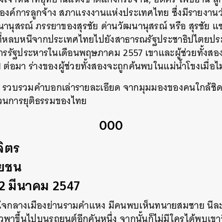
งค์การลูกจ้าง สภาแรงงานแห่งประเทศไทย ซึ่งมีรายงานว่
านุสรณ์ ภรรยาของสุรชัย ด่านวัฒนานุสรณ์ หรือ สุรชัย แซ
ปีที่หลบหนีจากประเทศไทยไปยังสาธารณรัฐประชาธิปไตยป
รรัฐประหารในเดือนพฤษภาคม 2557 เขาและผู้ช่วยทั้งสอง
ต่อมา ร่างของผู้ช่วยทั้งสองจะถูกค้นพบในแม่น้ำโขงเมื่อไม
วบรวมคำบอกเล่ารายละเอียด จากมุมมองของคนใกล้ชิด ว
วนการยุติธรรมของไทย
000
จิตร
ษยชน
12 มีนาคม 2547
้นใจกลางเมืองย่านรามคำแหง มีคนพบเห็นทนายสมชาย นีละ
พาขึ้นไปบนรถยนต์อีกคันหนึ่ง จากนั้นก็ไม่มีใครได้พบเขาอ
นหา