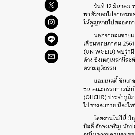
วันที่ 12 มีนาคม
พาตัวออกไปจากรถของเข
ให้สูญหายไปตลอดก
นอกจากสมชายแล้ว
เดือนพฤษภาคม 2561
(UN WGEID) พบว่ามีก
ค้าง ซึ่งเหตุเหล่านี
ความยุติธรรม
แอมเนสตี้ อินเต
ชน คณะกรรมการนักนิต
(OHCHR) ประจำภูมิภา
ไปของสมชาย นีละไพจ
โดยงานในปีนี้ มี
บิลลี่ รักจงเจริญ นักป
อยู่ในความควบคุมของเ