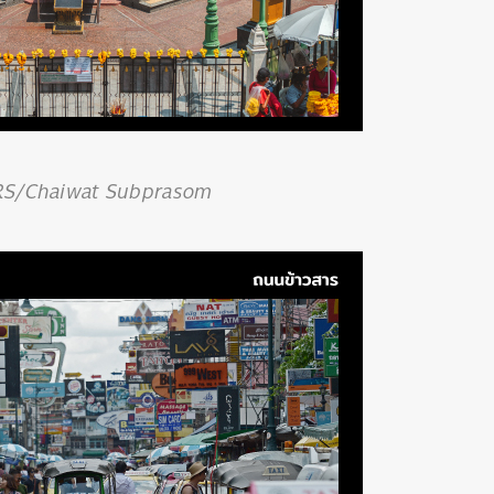
RS/Chaiwat Subprasom
นหา