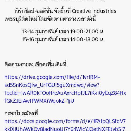
เวิร์กช็อป-ออดิชั่น จัดขึ้นที่ Creative Industries
เพชรบุรีตัดใหม่ โดยจัดตามตารางเวลาดังนี้
13-14 กุมภาพันธ์ เวลา 19:00-21:00 น.
15-16 กุมภาพันธ์ เวลา 14:00-18:00 น.
ค้นหา
SHARE
TWEET
LINE
EMAIL
ติดตามรายละเอียดเพิ่มเติมที่
https://drive.google.com/file/d/1vrIRM-
sd5SnKosQIw_UrFGUi5guXmdwq/view?
fbclid=IwAR0kTOoHreAuAxrcHpFJL7iKki0yEqZ84Hx
fGkZJEIAwIPWMXiWqokZ-1jU
กรอกใบสมัครที่
https://docs.google.com/forms/d/e/1FAIpQLSfdV7
kxlXlUhAWkOy8jadNuoUj7Y64WlcYJQetNXFEtvb5j7