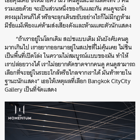
เธอคุ้นเคย ซึ่งหมายความว่าคนดูและนักแสดงทั้ง 5 คน
รวมเธอด้วย จะเป็นส่วนหนึ่งของกันและกัน คนดูจะนั่ง
ตรงมุมไหนก็ได้ หรือจะลุกเดินขยับอย่างไรก็ไม่มีกฎห้าม
มีข้อแม้เพียงแค่ห้ามส่งเสียงดังและห้ามแตะตัวนักแสดง
“ถ้าเราอยู่ในโลกเดิม สเปซแบบเดิม มันบังคับคนดู
มากเกินไป เราอยากออกมาอยู่ในสเปซที่ไม่คุ้นเคย ไม่ชิน
เป็นพื้นที่เปิดโล่ง ในความไม่สมบูรณ์แบบของมัน ทำให้
เราปล่อยวางได้ เราไม่อยากตัดขาดจากคนดู คนดูสามารถ
เลือกที่จะอยู่ในระยะใกล้หรือไกลจากเราได้ มันท้าทายใน
ฐานะนักแสดง” เธอให้เหตุผลที่เลือก Bangkok CityCity
Gallery เป็นที่จัดแสดง