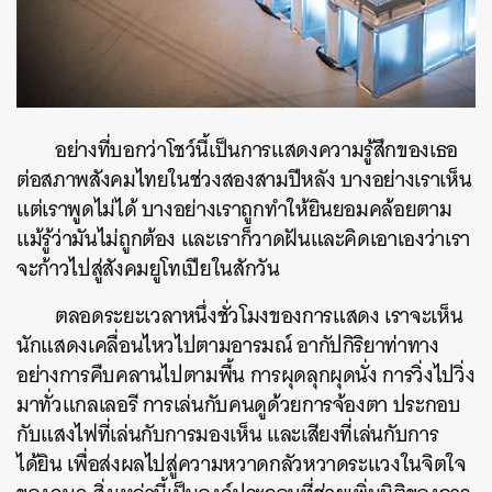
อย่างที่บอกว่าโชว์นี้เป็นการแสดงความรู้สึกของเธอ
ค้นหา
ต่อสภาพสังคมไทยในช่วงสองสามปีหลัง บางอย่างเราเห็น
แต่เราพูดไม่ได้ บางอย่างเราถูกทำให้ยินยอมคล้อยตาม
SHARE
TWEET
LINE
EMAIL
แม้รู้ว่ามันไม่ถูกต้อง และเราก็วาดฝันและคิดเอาเองว่าเรา
จะก้าวไปสู่สังคมยูโทเปียในสักวัน
ตลอดระยะเวลาหนึ่งชั่วโมงของการแสดง เราจะเห็น
นักแสดงเคลื่อนไหวไปตามอารมณ์ อากัปกิริยาท่าทาง
อย่างการคืบคลานไปตามพื้น การผุดลุกผุดนั่ง การวิ่งไปวิ่ง
มาทั่วแกลเลอรี การเล่นกับคนดูด้วยการจ้องตา ประกอบ
กับแสงไฟที่เล่นกับการมองเห็น และเสียงที่เล่นกับการ
ได้ยิน เพื่อส่งผลไปสู่ความหวาดกลัวหวาดระแวงในจิตใจ