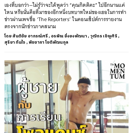
เองที่บอกว่า—ไม่รู้ว่าจะได้พูดว่า “คุณกิตติคะ” ไปอีกนานแค่
ไหน หรือนั่นคือที่มาของอีกหนึ่งบทบาทใหม่ของเธอในการทำ
ข่าวผ่านเพจชื่อ ‘The Reporters’ ในคอนเซ็ปต์การรายงาน
ตรงจากนักข่าวภาคสนาม
โดย
สันติชัย อาภรณ์ศรี
,
อรพิณ ยิ่งยงพัฒนา
,
วุฒิกร เชิญศิริ
,
ค้นหา
สุริยา ทันใจ
,
พิชชาภา โชติพัฒนกุล
SHARE
TWEET
LINE
EMAIL