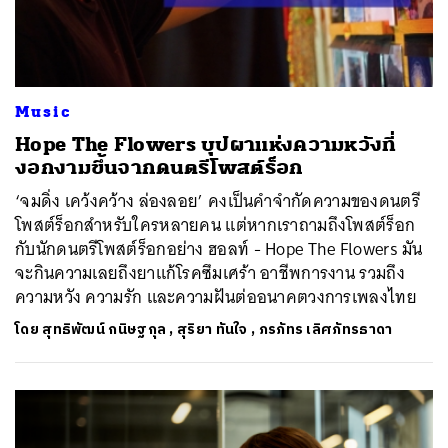
Music
Hope The Flowers บุปผาแห่งความหวังที่
งอกงามขึ้นจากดนตรีโพสต์ร็อก
‘จมดิ่ง เคว้งคว้าง ล่องลอย’ คงเป็นคำจำกัดความของดนตรี
โพสต์ร็อกสำหรับใครหลายคน แต่หากเราถามถึงโพสต์ร็อก
กับนักดนตรีโพสต์ร็อกอย่าง ฮอลท์ - Hope The Flowers มัน
จะกินความเลยถึงยาแก้โรคซึมเศร้า อาชีพการงาน รวมถึง
ความหวัง ความรัก และความฝันต่ออนาคตวงการเพลงไทย
โดย
สุทธิพัฒน์ กนิษฐกุล
,
สุริยา ทันใจ
,
ภรภัทร เลิศภัทรธาดา