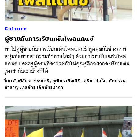
Culture
ผู้ชายกับการเรียนเต้นโพลแดนซ์
พาไปดูผู้ชายกับการเรียนเต้นโพลแดนซ์ พูดคุยกับช่างภาพ
หนุ่มที่อยากหาความท้าทายใหม่ๆ ด้วยการมาเรียนเต้นโพล
แดนซ์ และครูผู้สอนที่อาจจะทำให้คุณรู้สึกอยากจะเรียนเต้น
รูดเสากับเขาบ้างก็ได้
โดย
สันติชัย อาภรณ์ศรี
,
วุฒิกร เชิญศิริ
,
สุริยา ทันใจ
,
ภัคธร สุข
สำราญ
,
ภรภัทร เลิศภัทรธาดา