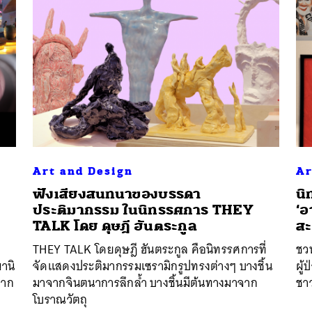
Art and Design
Ar
ฟังเสียงสนทนาของบรรดา
นิ
ประติมากรรม ในนิทรรศการ THEY
‘อ
นหา
TALK โดย ดุษฎี ฮันตระกูล
สะ
SHARE
TWEET
LINE
EMAIL
THEY TALK โดยดุษฎี ฮันตระกูล คือนิทรรศการที่
ชว
พานิ
จัดแสดงประติมากรรมเซรามิกรูปทรงต่างๆ บางชิ้น
ผู้
หาก
มาจากจินตนาการลึกล้ำ บางชิ้นมีต้นทางมาจาก
ชา
โบราณวัตถุ