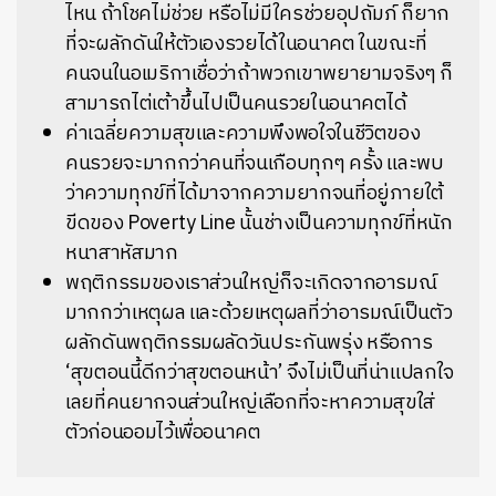
ไหน ถ้าโชคไม่ช่วย หรือไม่มีใครช่วยอุปถัมภ์ ก็ยาก
ที่จะผลักดันให้ตัวเองรวยได้ในอนาคต ในขณะที่
คนจนในอเมริกาเชื่อว่าถ้าพวกเขาพยายามจริงๆ ก็
สามารถไต่เต้าขึ้นไปเป็นคนรวยในอนาคตได้
ค่าเฉลี่ยความสุขและความพึงพอใจในชีวิตของ
คนรวยจะมากกว่าคนที่จนเกือบทุกๆ ครั้ง และพบ
ว่าความทุกข์ที่ได้มาจากความยากจนที่อยู่ภายใต้
ขีดของ Poverty Line นั้นช่างเป็นความทุกข์ที่หนัก
หนาสาหัสมาก
พฤติกรรมของเราส่วนใหญ่ก็จะเกิดจากอารมณ์
มากกว่าเหตุผล และด้วยเหตุผลที่ว่าอารมณ์เป็นตัว
ผลักดันพฤติกรรมผลัดวันประกันพรุ่ง หรือการ
‘สุขตอนนี้ดีกว่าสุขตอนหน้า’ จึงไม่เป็นที่น่าแปลกใจ
เลยที่คนยากจนส่วนใหญ่เลือกที่จะหาความสุขใส่
ตัวก่อนออมไว้เพื่ออนาคต