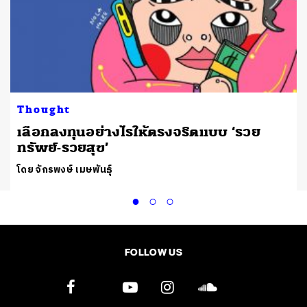
Thought
เลือกลงทุนอย่างไรให้ตรงจริตแบบ ‘รวย
ทรัพย์-รวยสุข’
โดย จักรพงษ์ เมษพันธุ์
FOLLOW US