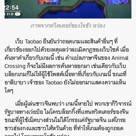
ภาพจากทวิตเตอร์ของโจชัว หว่อง
เว็บ Taobao ยืนยันว่าถอดเกมและสินค้าอื่นๆ ที่
เกี่ยวข้องออกไปด้วยเหตุผลว่าละเมิดกฎของเว็บไซต์ เมื่อ
ค้นหาคำเกี่ยวกับเกมนี้ เช่น คำแปลภาษาจีนของ Animal
Crossing ก็จะไม่มีผลการค้นหาออกมา เช่นเดียวกับเว็บ
บล็อกเกมก็ไม่ให้ผู้ใช้โพสต์เนื้อหาที่เกี่ยวกับเกมนี้ ขณะที่
อาลีบาบา เจ้าของ Taobao ยังไม่ออกมาแสดงความเห็น
ใดๆ
เมื่อผู้เล่นชาวจีนพบว่า เกมนี้หายไป พวกเขาก็วิจารณ์
รัฐบาลทางเว่ยป๋อ ไมโครบล็อกกิ้งที่แทนทวิตเตอร์ของจีน
ขณะที่ผู้ใช้เน็ตบางส่วนไม่ได้โกรธแค่รัฐบาลจีน แต่โกรธ
ชาวฮ่องกงและชาวไต้หวันด้วย ที่ทำให้เกมต้องถูกถอด