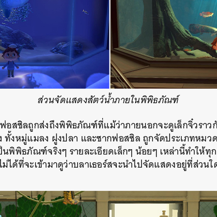
ส่วนจัดแสดงสัตว์น้ำภายในพิพิธภัณฑ์
ละฟอสซิลถูกส่งถึงพิพิธภัณฑ์ที่แม้ว่าภายนอกจะดูเล็กจิ๋วร
ง ทั้งหมู่แมลง ฝูงปลา และซากฟอสซิล ถูกจัดประเภทหมว
นพิพิธภัณฑ์จริงๆ รายละเอียดเล็กๆ น้อยๆ เหล่านี้ทำให้ทุกคร
ม่ได้ที่จะเข้ามาดูว่าบลาเธอร์สจะนำไปจัดแสดงอยู่ที่ส่วนใ