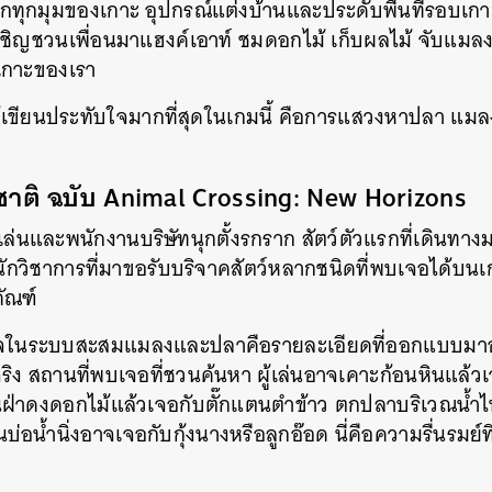
ทุกมุมของเกาะ อุปกรณ์แต่งบ้านและประดับพื้นที่รอบเกาะ
ห้เชิญชวนเพื่อนมาแฮงค์เอาท์ ชมดอกไม้ เก็บผลไม้ จับแม
เกาะของเรา
่ผู้เขียนประทับใจมากที่สุดในเกมนี้ คือการแสวงหาปลา แมล
าติ ฉบับ Animal Crossing: New Horizons
ผู้เล่นและพนักงานบริษัทนุกตั้งรกราก สัตว์ตัวแรกที่เดินท
นักวิชาการที่มาขอรับบริจาคสัตว์หลากชนิดที่พบเจอได้บน
ัณฑ์
ในระบบสะสมแมลงและปลาคือรายละเอียดที่ออกแบบมาอย่าง
ริง สถานที่พบเจอที่ชวนค้นหา ผู้เล่นอาจเคาะก้อนหินแล้ว
นฝ่าดงดอกไม้แล้วเจอกับตั๊กแตนตำข้าว ตกปลาบริเวณน้ำ
น้ำนิ่งอาจเจอกับกุ้งนางหรือลูกอ๊อด นี่คือความรื่นรมย์
นหา