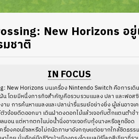
ossing: New Horizons อยู่
รมชาติ
IN FOCUS
g: New Horizons บนเครื่อง Nintendo Switch คือการเดิ
งในฝัน โดยมีหนึ่งภารกิจสำคัญคือรวบรวมแมลง ปลา และฟอสซ
งาม การค้นหาแมลงและปลาน่ารื่นรมย์อย่างยิ่ง ผู้เล่นอาจเค
์ตัวจ้อยดีดออกมา เดินฝ่าดงดอกไม้แล้วเจอกับตั๊กแตนตำข้
ลมอน แต่หากตกในบ่อน้ำนิ่งอาจเจอกับกุ้งนางหรือลูกอ๊อด
ีเครื่องคอนโซลหรือไม่ถนัดภาษาอังกฤษแต่อยากใกล้ชิดธรรมช
ไทย นั่นคือคู่มือชีวิตป่าเมืองกรุงโดยมูลนิธิโลกสีเขียวที