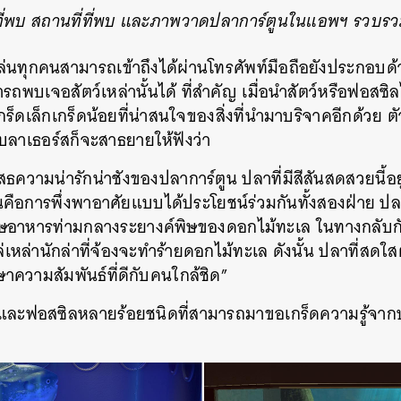
ที่พบ สถานที่ที่พบ และภาพวาดปลาการ์ตูนในแอพฯ รวบ
้เล่นทุกคนสามารถเข้าถึงได้ผ่านโทรศัพท์มือถือยังประกอ
ารถพบเจอสัตว์เหล่านั้นได้ ที่สำคัญ เมื่อนำสัตว์หรือฟอสซ
ร็ดเล็กเกร็ดน้อยที่น่าสนใจของสิ่งที่นำมาบริจาคอีกด้วย 
บลาเธอร์สก็จะสาธยายให้ฟังว่า
สธความน่ารักน่าชังของปลาการ์ตูน ปลาที่มีสีสันสดสวยนี้อ
ันคือการพึ่งพาอาศัยแบบได้ประโยชน์ร่วมกันทั้งสองฝ่าย 
าหารท่ามกลางระยางค์พิษของดอกไม้ทะเล ในทางกลับกัน
ล่านักล่าที่จ้องจะทำร้ายดอกไม้ทะเล ดังนั้น ปลาที่สดใสตั
ความสัมพันธ์ที่ดีกับคนใกล้ชิด”
ัตว์และฟอสซิลหลายร้อยชนิดที่สามารถมาขอเกร็ดความรู้จาก