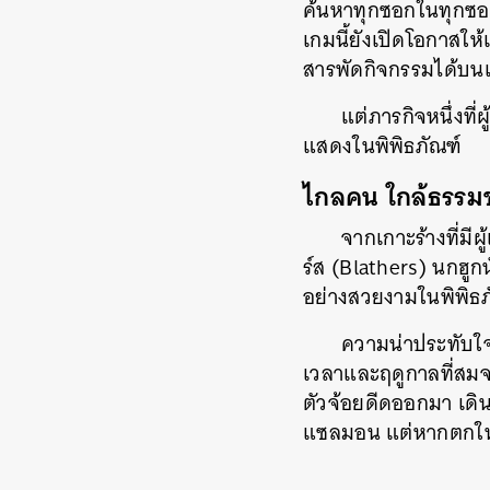
ค้นหาทุกซอกในทุกซอก
เกมนี้ยังเปิดโอกาสใ
สารพัดกิจกรรมได้บน
แต่ภารกิจหนึ่งที
แสดงในพิพิธภัณฑ์
ไกลคน ใกล้ธรรมช
จากเกาะร้างที่มี
ร์ส (Blathers) นกฮูก
อย่างสวยงามในพิพิธภ
ความน่าประทับใจ
เวลาและฤดูกาลที่สมจ
ตัวจ้อยดีดออกมา เดิ
แซลมอน แต่หากตกในบ่อ
ค้