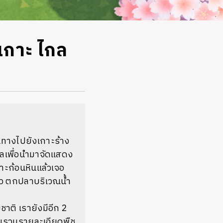
เกาะ ไกล
นทางไปยังเกาะร้าง
ิลเพื่อนำมาจัดแสดง
าะก้อนหินแล้วเจอ
าว ตกปลาบริเวณน้ำ
าติ เรายังมีอีก 2
่รวบรวมรายละเอียดพืช