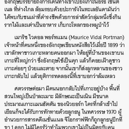
อังกฤษบรรยายถึงการเดินทางเข้าไปยังเกาะนอร์ธ เซนติ
เนล ที่ห่างไกล ล้อมรอบด้วยปะการังในทะเลอันดามันว่า
ได้พบกับชนเผ่าที่ดำรงชีพด้วยการล่าสัตว์กลุ่มหนึ่งซึ่งกิน
รากไม้และเต่าเป็นอาหาร เก็บกะโหลกของหมูป่าไว้
เมาริซ ไวดอล พอร์ทแมน (Maurice Vidal Portman)
เจ้าหน้าที่คนหนึ่งของอังกฤษเขียนหนังสือไว้เมื่อปี 1899 ว่า
เขาลักพาชาวเกาะหลายคนออกมา ให้อยู่ที่บ้านของเขาบน
เกาะที่ใหญ่กว่า ซึ่งอังกฤษใช้เป็นคุก แล้วก็คอยเฝ้าดูชาว
เกาะค่อยๆ ป่วยและตาย จากนั้นเขาก็ส่งลูกหลานของชาว
เกาะกลับไป แล้วยุติการทดลองนี้ที่เขาบอกว่าล้มเหลว
ศตวรรษต่อมา มีคนนอกกลับไปที่เกาะอยู่บ้าง พื้นที่
สวนใหญ่เป็นป่าละเมาะ มีลักษณะเป็นเนิน มีขนาด
ประมาณเกาะแมนฮัตตัน ของนิวยอร์ก ใครที่กล้าเข้าไป
เยือนก็จะได้รับการทักทายด้วยลูกธนู ในทศวรรษ 1970 ผู้
อำนวยการสารคดีเนชั่นแนล จีโอกราฟฟิกก็ถูกลูกธนูปักที่
ขา 1 ดอก ไม่มีใครรู้ว่าทำไมพวกเขาไม่เป็นมิตรกับคน