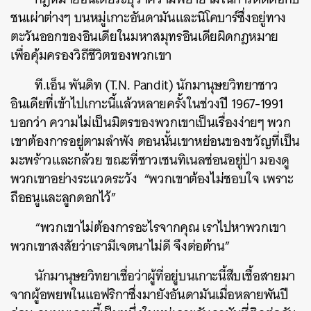
ค้นหา
ชนเผ่าต่างๆ บนหมู่เกาะอันดามันและนิโคบาร์ซึ่งอยู่ทาง
SHARE
TWEET
LINE
EMAIL
ตะวันออกของอินเดียในมหาสมุทรอินเดียผิดกฎหมาย
เพื่อคุ้มครองวิถีชีวิตของพวกเขา
ที.เอ็น พันดิท (T.N. Pandit) นักมานุษยวิทยาชาว
อินเดียที่เข้าไปเกาะนี้แล้วหลายครั้งในช่วงปี 1967-1991
บอกว่า ความไม่เป็นมิตรของพวกเขาเป็นเรื่องง่ายๆ พวก
เขาต้องการอยู่ตามลำพัง ตอนนั้นเขาหย่อนของขวัญที่เป็น
มะพร้าวและกล้วย ขณะที่ชาวเซนทิเนลซ่อนอยู่ป่า มองดู
พวกเขาอย่างระแวดระวัง “พวกเขาต้องไม่ชอบใจ เพราะ
ถือธนูและลูกดอกไว้”
“พวกเขาไม่ต้องการอะไรจากคุณ เราไปหาพวกเขา
พวกเขาสงสัยว่าเรามีเจตนาไม่ดี จึงต่อต้าน”
นักมานุษยวิทยาเชื่อว่าผู้ที่อยู่บนเกาะนี้สืบเชื้อสายมา
จากผู้อพยพในแอฟริกาซึ่งมายังอันดามันเมื่อหลายพันปี