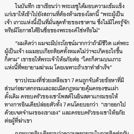
ในบันทึก เขาเขียนว่า พระเยซูได้มอบความเข้มแข็ง
แก่เขาให้เข้าไปยังสถานที่ต้องห้ามของโลกนี้ “พระผู้เป็น
เจ้า เกาะแห่งนี้เป็นที่มั่นสุดท้ายของซาตาน ซึ่งไม่มีใครรู้จัก
หรือมีโอกาสได้ยินชื่อของพระองค์ใช่หรือไม่”
“ผมคิดว่า ผมจะมีประโยชน์มากกว่าถ้ามีชีวิต แต่พระ
ผู้เป็นเจ้า ผมมอบเกียรติยศทั้งหมดไม่ว่าจะเกิดอะไรขึ้น
ก็ตาม” เขาขอให้พระเจ้าให้อภัยต่อ “ใครก็ตามบนเกาะ
แห่งนี้ที่พยายามฆ่าผม โดยเฉพาะถ้าเขาทำสำเร็จ”
ชาวประมงที่ช่วยเหลือเขา 7 คนถูกจับด้วยข้อหาที่มี
ส่วนก่อฆาตกรรมและละเมิดกฎหมายคุ้มครองชนเผ่า
ดั้งเดิม ครอบครัวของเชาโพสต์ในอินสตาแกรมขอให้
ทางการอินเดียปล่อยตัวทั้ง 7 คนโดยบอกว่า “เขาออกไป
ด้วยเจตจำนงของเขาเอง” และครอบครัวของเชาให้อภัย
ต่อผู้ที่ฆ่าเขา
กฎหมายอินเดียระบุว่าความพยายามในการติดต่อกับ