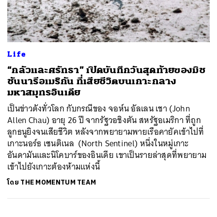
ค้นหา
Life
SHARE
TWEET
LINE
EMAIL
“กลัวและศรัทธา” เปิดบันทึกวันสุดท้ายของมิช
ชันนารีอเมริกัน ที่เสียชีวิตบนเกาะกลาง
มหาสมุทรอินเดีย
เป็นข่าวดังทั่วโลก กับกรณีของ จอห์น อัลเลน เชา (John
Allen Chau) อายุ 26 ปี จากรัฐวอชิงตัน สหรัฐอเมริกา ที่ถูก
ลูกธนูยิงจนเสียชีวิต หลังจากพยายามพายเรือคายัคเข้าไปที่
เกาะนอร์ธ เซนติเนล (North Sentinel) หนึ่งในหมู่เกาะ
อันดามันและนิโคบาร์ของอินเดีย เขาเป็นรายล่าสุดที่พยายาม
เข้าไปยังเกาะต้องห้ามแห่งนี้
โดย
THE MOMENTUM TEAM