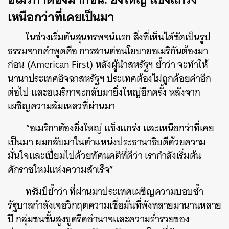
เหนือกว่าที่เคยเป็นมา
ในช่วงเริ่มต้นสุนทรพจน์แรก สิ่งที่เห็นได้ชัดเป็นรูป
ธรรมจากคำพูดคือ การสานต่อนโยบายอเมริกันต้องมา
ก่อน (American First) หลังผู้นำสหรัฐฯ ย้ำว่า จะทำให้
นานาประเทศอิจฉาสหรัฐฯ ประเทศต้องไม่ถูกด้อยค่าอีก
ต่อไป และอเมริกาจะกลับมายิ่งใหญ่อีกครั้ง หลังจาก
เผชิญความล้มเหลวที่ผ่านมา
“อเมริกาต้องยิ่งใหญ่ แข็งแกร่ง และเหนือกว่าที่เคย
เป็นมา ผมกลับมาในตำแหน่งประธานาธิบดีด้วยความ
มั่นใจและเปี่ยมไปด้วยทัศนคติที่ดีว่า เรากำลังเริ่มต้น
ศักราชใหม่แห่งความสำเร็จ”
ทรัมป์ย้ำว่า ที่ผ่านมาประเทศเผชิญความบอบช้ำ
รัฐบาลกำลังเจอวิกฤตความเชื่อมั่นที่พังทลายมานานหลาย
ปี กลุ่มชนชั้นสูงขูดรีดอำนาจและความร่ำรวยของ