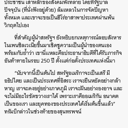
ประชาชน เสาหลักของสังคมพังทลาย โดยที่รัฐบาล
ปัจจุบัน (ที่นั่งฟังอยู่ด้วย) ล้มเหลวในการจัดปัญหา
ทั้งหมด และเขาจะขอเป็นฮีโร่อาสาพาประเทศผ่านพ้น
วิกฤตไปเอง
ที่สำคัญผู้นำสหรัฐฯ ยังหยิบยกเหตุการณ์ลอบสังหาร
ในเพนซิลเวเนียขึ้นมาเชิดชูความเป็นผู้นำของตนเอง
พร้อมกับย้ำว่า เขานี่แหละคือประธานาธิบดีที่ได้รับภารกิจ
อันท้าทายในรอบ 250 ปี ตั้งแต่ก่อตั้งประเทศแห่งนี้มา
“นับจากนี้เป็นต้นไป สหรัฐอเมริกาจะเป็นเสรี มี
อธิปไตย และเป็นประเทศที่อิสระ เราจะยืนหยัดอย่างกล้า
หาญ เราจะคงอยู่อย่างภาคภูมิ เราจะฝันอย่างองอาจ และ
จะไม่มีอะไรขัดขวางเราได้ เพราะเราคืออเมริกัน อนาคต
เป็นของเรา และยุคทองของประเทศได้เริ่มต้นขึ้นแล้ว”
ทรัมป์กล่าวในช่วงท้ายของสุนทรพจน์