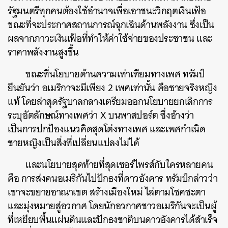
รัฐมนตรีทุกคนต้องใช้อำนาจเพื่อเอาชนะวิกฤตเงินเฟ้อ
ขณะที่จะประกาศสถานการณ์ฉุกเฉินด้านพลังงาน ซึ่งเป็น
ผลจากภาวะเงินเฟ้อที่ทำให้ค่าใช้จ่ายของประชาชน และ
ราคาพลังงานสูงขึ้น
ขณะที่นโยบายด้านความเท่าเทียมทางเพศ ทรัมป์
ยืนยันว่า อเมริกาจะมีเพียง 2 เพศเท่านั้น คือชายจริงหญิง
แท้ โดยล่าสุดรัฐบาลกลางเตรียมออกนโยบายยกเลิกการ
ระบุอัตลักษณ์ทางเพศว่า X บนพาสปอร์ต ซึ่งอ้างว่า
เป็นการปกป้องแนวคิดสุดโต่งทางเพศ และเพศกำเนิด
ชายหญิงเป็นสิ่งที่เปลี่ยนแปลงไม่ได้
และนโยบายสุดท้ายที่สุดเซอร์ไพรส์กับใครหลายคน
คือ การส่งคนอเมริกันไปปักธงที่ดาวอังคาร ทรัมป์กล่าวว่า
เขาจะขยายอาณาเขต สร้างเมืองใหม่ ไล่ตามโชคชะตา
และมุ่งหมายสู่อวกาศ โดยนักอวกาศชาวอเมริกันจะเป็นผู้
ที่เหยียบพื้นแผ่นดินและปักธงชาติบนดาวอังคารได้สำเร็จ