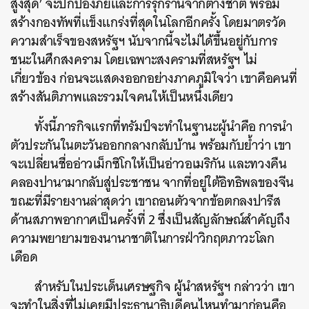
สูงสุด’ จะปกป้องภัยและการรุกรานจากต่างชาติ พร้อม
สร้างกองทัพที่แข็งแกร่งที่สุดในโลกอีกครั้ง โดยมาตรวัด
ความสำเร็จของสหรัฐฯ นับจากนี้จะไม่ได้ขึ้นอยู่กับการ
ชนะในศึกสงคราม โดยเฉพาะสงครามที่สหรัฐฯ ไม่
เกี่ยวข้อง ก่อนจะแสดงออกอย่างภาคภูมิใจว่า เขาคือคนที่
สร้างสันติภาพและรวมใจคนให้เป็นหนึ่งเดียว
ทั้งนี้ภารกิจแรกที่ทรัมป์จะทำในฐานะผู้นำคือ การนำ
ตัวประกันในตะวันออกกลางกลับบ้าน พร้อมกับย้ำว่า เขา
จะเปลี่ยนชื่ออ่าวเม็กซิโกให้เป็นอ่าวอเมริกัน และทวงคืน
คลองปานามากลับสู่ประชาชน จากที่อยู่ใต้อิทธิพลของจีน
ขณะที่มีรายงานล่าสุดว่า เขาถอนตัวจากข้อตกลงปารีส
ด้านสภาพอากาศเป็นครั้งที่ 2 ซึ่งเป็นสัญลักษณ์สำคัญถึง
ความพยายามของนานาชาติในการฝ่าวิกฤตภาวะโลก
เดือด
สำหรับในประเด็นเศรษฐกิจ ผู้นำสหรัฐฯ กล่าวว่า เขา
จะทำในสิ่งที่ไม่เคยมีประธานาธิบดีคนไหนทำมาก่อนคือ