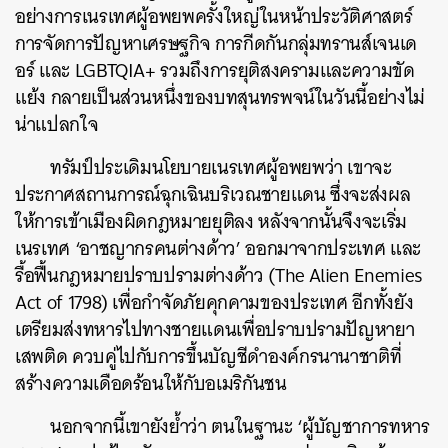
อย่างการเนรเทศผู้อพยพครั้งใหญ่ในหน้าประวัติศาสตร์
การจัดการปัญหาเศรษฐกิจ การกีดกันกลุ่มทรานส์เจนเด
อร์ และ LGBTQIA+ รวมถึงการยุติสงครามและความขัด
แย้ง กลายเป็นส่วนหนึ่งของบทสุนทรพจน์ในวันนี้อย่างไม่
น่าแปลกใจ
ทรัมป์ประเดิมนโยบายเนรเทศผู้อพยพว่า เขาจะ
ประกาศสถานการณ์ฉุกเฉินบริเวณชายแดน ซึ่งจะส่งผล
ให้การเข้าเมืองผิดกฎหมายยุติลง หลังจากนั้นจึงจะเริ่ม
เนรเทศ ‘อาชญากรคนต่างด้าว’ ออกมาจากประเทศ และ
รื้อฟื้นกฎหมายปราบปรามต่างด้าว (The Alien Enemies
Act of 1798) เพื่อกำจัดภัยคุกคามของประเทศ อีกทั้งยัง
เตรียมส่งทหารไปทางชายแดนเพื่อปราบปรามปัญหายา
เสพติด ควบคู่ไปกับการขึ้นบัญชีดำองค์กรนานาชาติที่
สร้างความเดือดร้อนให้กับอเมริกันชน
นอกจากนี้เขายังย้ำว่า ตนในฐานะ ‘ผู้บัญชาการทหาร