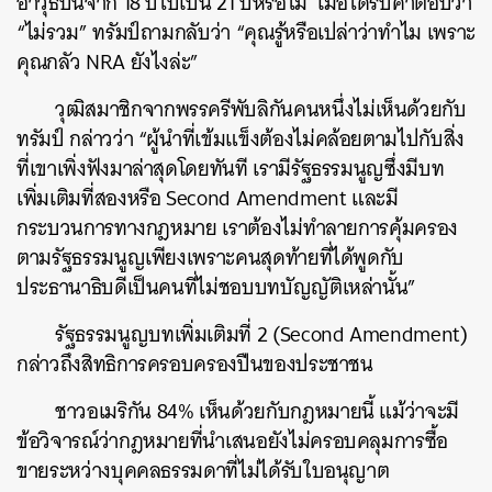
อาวุธปืนจาก 18 ปีไปเป็น 21 ปีหรือไม่ เมื่อได้รับคำตอบว่า
“ไม่รวม” ทรัมป์ถามกลับว่า “คุณรู้หรือเปล่าว่าทำไม เพราะ
คุณกลัว NRA ยังไงล่ะ”
วุฒิสมาชิกจากพรรครีพับลิกันคนหนึ่งไม่เห็นด้วยกับ
ทรัมป์ กล่าวว่า “ผู้นำที่เข้มแข็งต้องไม่คล้อยตามไปกับสิ่ง
ที่เขาเพิ่งฟังมาล่าสุดโดยทันที เรามีรัฐธรรมนูญซึ่งมีบท
ค้นหา
เพิ่มเติมที่สองหรือ Second Amendment และมี
SHARE
TWEET
LINE
EMAIL
กระบวนการทางกฎหมาย เราต้องไม่ทำลายการคุ้มครอง
ตามรัฐธรรมนูญเพียงเพราะคนสุดท้ายที่ได้พูดกับ
ประธานาธิบดีเป็นคนที่ไม่ชอบบทบัญญัติเหล่านั้น”
รัฐธรรมนูญบทเพิ่มเติมที่ 2 (Second Amendment)
กล่าวถึงสิทธิการครอบครองปืนของประชาชน
ชาวอเมริกัน 84% เห็นด้วยกับกฎหมายนี้ แม้ว่าจะมี
ข้อวิจารณ์ว่ากฎหมายที่นำเสนอยังไม่ครอบคลุมการซื้อ
ขายระหว่างบุคคลธรรมดาที่ไม่ได้รับใบอนุญาต