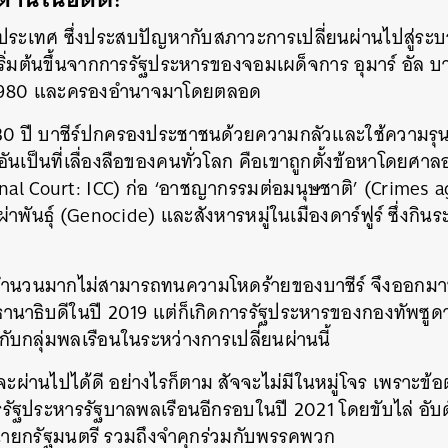
่งประเทศ ซึ่งประสบปัญหากับสภาวะการเปลี่ยนผ่านไปสู่ร
เริ่มต้นขึ้นจากการรัฐประหารของจอมเผด็จการ อุมาร์ อัล บา
 1980 และครองอำนาจมาโดยตลอด
0 ปี บาชีร์ปกครองประชาชนด้วยความกลัวและใช้ความร
ันเป็นที่เลื่องลือของคนทั่วโลก คือเขาถูกตั้งข้อหาโดย
inal Court: ICC) ก่อ ‘อาชญากรรมต่อมนุษชาติ’ (Crimes 
่าพันธุ์ (Genocide) และสังหารหมู่ในเมืองดาร์ฟูร์ ซึ่งกิน
ำนวนมากไม่สามารถทนความโหดร้ายของบาชีร์ จึงออกมาประ
นาธิบดีในปี 2019 แต่ก็เกิดการรัฐประหารของกองทัพซูด
บกลุ่มพลเรือนในระหว่างการเปลี่ยนผ่านนี้
นจะผ่านไปได้ดี อย่างไรก็ตาม สัจจะไม่มีในหมู่โจร เพราะข
ัฐประหารรัฐบาลพลเรือนอีกรอบในปี 2021 โดยขับไล่ อับด
ายกรัฐมนตรี รวมถึงจำคุกร่วมกับพรรคพวก