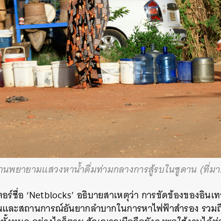
ดานพยายามแสวงหาน้ำดื่มท่ามกลางการสู้รบในซูดาน (ที่มา
อร์ชื่อ ‘Netblocks’ อธิบายสาเหตุว่า การขัดข้องของอินเทอ
ละสถานการณ์อันยากลำบากในการหาไฟฟ้าสำรอง รวมถึงก
นหา