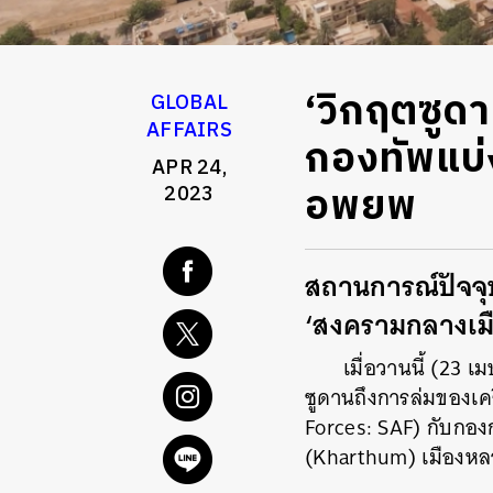
‘วิกฤตซูด
GLOBAL
AFFAIRS
กองทัพแบ่
APR 24,
อพยพ
2023
สถานการณ์ปัจจุบ
‘สงครามกลางเมื
เมื่อวานนี้ (23 
ซูดานถึงการล่มของเค
Forces: SAF) กับกองก
(Kharthum) เมืองหลว