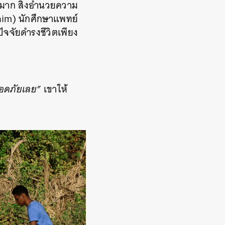
งมาก สิ่งอำนวยความ
him) นักศึกษาแพทย์
ปัจจัยดำรงชีวิตเพียง
ลอดภัยเลย”
เขาให้