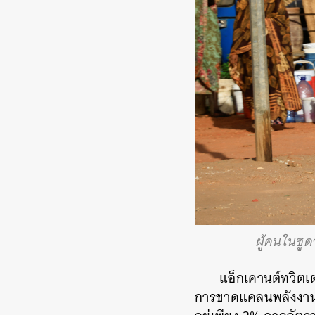
ผู้คนในซู
แอ็กเคานต์ทวิตเต
การขาดแคลนพลังงานแ
ค้