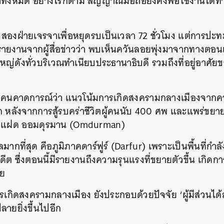
ราทั้งหมด อย่างไรก็ตาม สัญญาณมือถือยังคงพอใช้งานได้ท่
SHARE
TWEET
LINE
EMAIL
้งสองฝ่ายเจรจาเพื่อหยุดรบเป็นเวลา 72 ชั่วโมง แต่การปะทะ
มีรายงานจากผู้สื่อข่าวว่า พบเห็นควันลอยพุ่งมาจากทางต
หญ่ดังทั่วบริเวณทำเนียบประธานาธิบดี รวมถึงที่อยู่อาศ
ยคนคาดการณ์ว่า แนวโน้มการเกิดสงครามกลางเมืองจากความ
 หลังจากการสู้รบคร่าชีวิตผู้คนนับ 400 ศพ และแพร่ขยาย
ืองแฝด ออมดุรมาน (Omdurman)
มากที่สุด คือภูมิภาคดาร์ฟูร์ (Darfur) เพราะเป็นพื้นที่กำล
ีต ซึ่งตอนนี้มีรายงานถึงความรุนแรงที่ขยายตัวขึ้น เกิด
าย
เกิดสงครามกลางเมือง ยังประกอบด้วยปัจจัย ‘ผู้มีส่วนได้ส
ายยิ่งขึ้นไปอีก