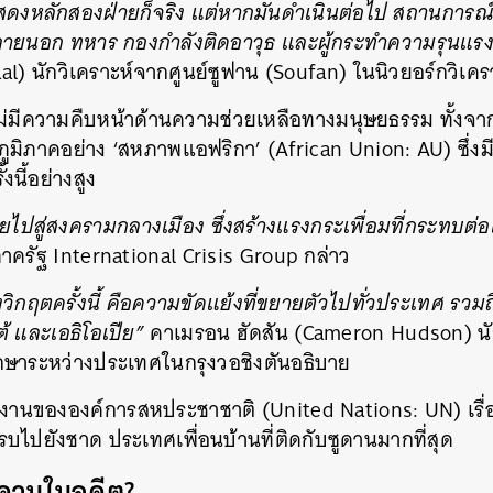
วแสดงหลักสองฝ่ายก็จริง แต่หากมันดำเนินต่อไป สถานการณ์น
ยนอก ทหาร กองกำลังติดอาวุธ และผู้กระทำความรุนแรงอื่น
l) นักวิเคราะห์จากศูนย์ซูฟาน (Soufan) ในนิวยอร์กวิเคร
ังไม่มีความคืบหน้าด้านความช่วยเหลือทางมนุษยธรรม ทั้งจ
มิภาคอย่าง ‘สหภาพแอฟริกา’ (African Union: AU) ซึ่งม
นี้อย่างสูง
ยไปสู่สงครามกลางเมือง ซึ่งสร้างแรงกระเพื่อมที่กระทบต่
ครัฐ International Crisis Group กล่าว
กฤตครั้งนี้ คือความขัดแย้งที่ขยายตัวไปทั่วประเทศ รวมถ
้ และเอธิโอเปีย”
คาเมรอน ฮัดสัน (Cameron Hudson) นั
กษาระหว่างประเทศในกรุงวอชิงตันอธิบาย
งานขององค์การสหประชาชาติ (United Nations: UN) เรื่องอ
รบไปยังชาด ประเทศเพื่อนบ้านที่ติดกับซูดานมากที่สุด
ซูดานในอดีต?