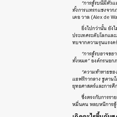
“การสู้รบนี้มีตั
ทั้งการแทรกแซงจากภา
เดอ วาล (Alex de Waa
ยิ่งไปกว่านั้น ย
ประเทศระดับโลกและภู
ทบจากความรุนแรงครั้ง
“การสู้รบอาจขยา
ทั้งหมด”
องค์กรนอกภา
“ความท้าทายของวิ
แอฟริกากลาง ซูดานใต
ยุทธศาสตร์และการศึ
ซึ่งตรงกับการราย
หมื่นคน หลบหนีการสู้
เกิดอะไรขึ้นกับ