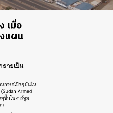
 เมื่อ
วางแผน
งกลายเป็น
านการณ์ปัจจุบันใน
าน (Sudan Armed
ทุขึ้นในคาร์ทูม
มา