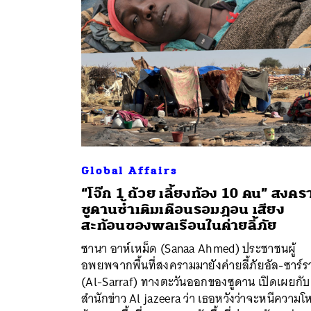
Global Affairs
“โจ๊ก 1 ถ้วย เลี้ยงท้อง 10 คน” สงคร
ซูดานซ้ำเติมเดือนรอมฎอน เสียง
สะท้อนของพลเรือนในค่ายลี้ภัย
ซานา อาห์เหม็ด (Sanaa Ahmed) ประชาชนผู้
อพยพจากพื้นที่สงครามมายังค่ายลี้ภัยอัล-ซาร์
(Al-Sarraf) ทางตะวันออกของซูดาน เปิดเผยกับ
สำนักข่าว Al jazeera ว่า เธอหวังว่าจะหนีความโ