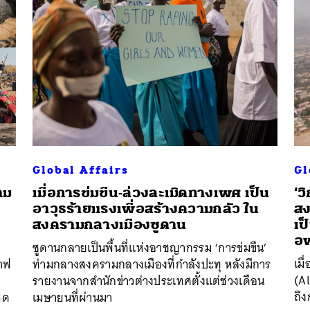
Global Affairs
Gl
าม
เมื่อการข่มขืน-ล่วงละเมิดทางเพศ เป็น
‘ว
อาวุธร้ายแรงเพื่อสร้างความกลัว ใน
สง
สงครามกลางเมืองซูดาน
เป
อ
ซูดานกลายเป็นพื้นที่แห่งอาชญากรรม ‘การข่มขืน’
เมื
ราฟ
ท่ามกลางสงครามกลางเมืองที่กำลังปะทุ หลังมีการ
(A
รายงานจากสำนักข่าวต่างประเทศตั้งแต่ช่วงเดือน
ถึง
หด
เมษายนที่ผ่านมา