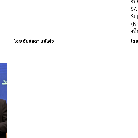
รบ
อ
SAF
Sup
(K
งอื
โดย
อัยย์ลดา แซ่โค้ว
โด
นหา
SHARE
TWEET
LINE
EMAIL