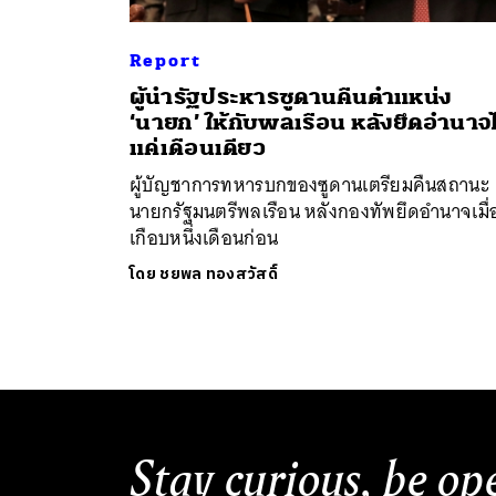
Report
ผู้นำรัฐประหารซูดานคืนตำแหน่ง
‘นายก’ ให้กับพลเรือน หลังยึดอำนาจไ
แค่เดือนเดียว
ผู้บัญชาการทหารบกของซูดานเตรียมคืนสถานะ
นายกรัฐมนตรีพลเรือน หลังกองทัพยึดอำนาจเมื่
เกือบหนึ่งเดือนก่อน
โดย
ชยพล ทองสวัสดิ์
Stay curious, be op