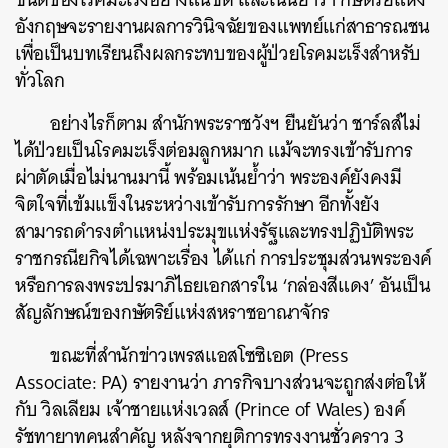
อังกฤษจะรายงานผลการวินิจฉัยของแพทย์แก่สาธารณชน
เพื่อเป็นบทเรียนถึงผลกระทบของผู้ป่วยโรคมะเร็งสำหรับ
ทั่วโลก
อย่างไรก็ตาม สำนักพระราชวังฯ ยืนยันว่า ชาร์ลส์ไม่
ได้ป่วยเป็นโรคมะเร็งต่อมลูกหมาก แม้จะทรงเข้ารับการ
ผ่าตัดเมื่อไม่นานมานี้ พร้อมเน้นย้ำว่า พระองค์ยังคงมี
จิตใจที่เข้มแข็งในระหว่างเข้ารับการรักษา อีกทั้งยัง
สามารถดำรงตำแหน่งประมุขแห่งรัฐและทรงปฏิบัติพระ
ราชกรณียกิจได้เฉพาะเรื่อง ได้แก่ การประชุมส่วนพระองค์
หรือการลงพระปรมาภิไธยเอกสารใน ‘กล่องสีแดง’ อันเป็น
สัญลักษณ์ของกษัตริย์แห่งสหราชอาณาจักร
ขณะที่สำนักข่าวเพรสแอสโซซิเอต (Press
Associate: PA) รายงานว่า ภารกิจบางส่วนจะถูกส่งต่อให้
กับ วิลเลียม เจ้าชายแห่งเวลส์ (Prince of Wales) องค์
รัชทายาทคนสำคัญ หลังจากยุติการทรงงานชั่วคราว 3