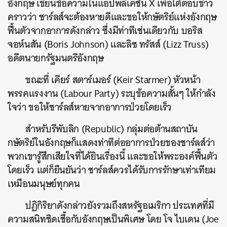
อังกฤษ เขียนข้อความในแอปพลิเคชัน X เพื่อโต้ตอบข่าว
คราวว่า ชาร์ลส์จะต้องหายดีและขอให้กษัตริย์แห่งอังกฤษ
ฟื้นตัวจากอาการดังกล่าว ซึ่งมีท่าทีเช่นเดียวกับ บอริส
จอห์นสัน (Boris Johnson) และลิซ ทรัสส์ (Lizz Truss)
อดีตนายกรัฐมนตรีอังกฤษ
ขณะที่ เคียร์ สตาร์เมอร์ (Keir Starmer) หัวหน้า
พรรคแรงงาน (Labour Party) ระบุข้อความสั้นๆ ให้กำลัง
ใจว่า ขอให้ชาร์ลส์หายจากอาการป่วยโดยเร็ว
สำหรับรีพับลิก (Republic) กลุ่มต่อต้านสถาบัน
กษัตริย์ในอังกฤษก็แสดงท่าทีต่ออาการป่วยของชาร์ลส์ว่า
พวกเขารู้สึกเสียใจที่ได้ยินเรื่องนี้ และขอให้พระองค์ฟื้นตัว
โดยเร็ว แต่ก็ยืนยันว่า ชาร์ลส์ควรได้รับการรักษาเท่าเทียม
เหมือนมนุษย์ทุกคน
ปฏิกิริยาดังกล่าวยังรวมถึงสหรัฐอเมริกา ประเทศที่มี
ความสนิทชิดเชื้อกับอังกฤษเป็นพิเศษ โดย​ โจ ไบเดน (Joe