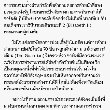
สาธารณชนบางส่วนกำลังตั้งคำถามต่อการทำหน้าที่ของ
ประมุขแห่งรัฐ โดยเฉพาะปัจจัยทางกายภาพที่อาจทำให้
ชาร์ลส์ปฏิบัติพระราชกรณียกิจอย่างไม่เต็มที่ หากเทียบกับ
สมเด็จพระราชินีนาถเอลิซาเบธที่ 2 (Elizabeth II)
ค้นหา
พระมารดาผู้ล่วงลับ
SHARE
TWEET
LINE
EMAIL
ไม่ใช่แค่สารพัดอาการป่วยเรื้อรังในอดีต แต่การดำรง
ตำแหน่งกษัตริย์ในวัย 70 ปีอาจถูกตั้งคำถาม แม้เดอะการ์
เดียน (The Guardian) วิเคราะห์ว่า ชาร์ลส์มีความระแวด
ระวังในการทำงานภายใต้ข้อจำกัดข้างต้นเป็นพิเศษ ซึ่ง
เป็นเหตุผลหนึ่งที่ทำให้ประชาชนบางส่วนไว้วางใจใน
สถาบันกษัตริย์อังกฤษ แสดงให้เห็นจากการยืนกรานว่า
พระองค์ยังสามารถทำงานได้ดี โดยไม่ต้องพึ่งพาวิลเลียม
หรือแคเทอรีน แม้จะมีอาการป่วยก็ตาม
อย่างไรก็ตาม สถานการณ์ของพระองค์ยังคงเป็นสิ่งที่
น่าจับตามองในอนาคต หากพิจารณาจากผลการสำรวจ