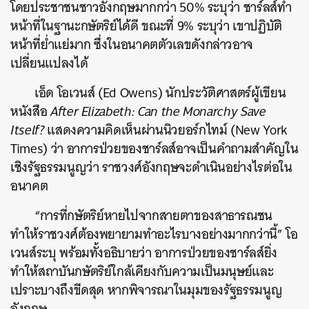
โดยประชาชนชาวอังกฤษมากกว่า 50% ระบุว่า ชาร์ลส์ทำ
หน้าที่ในฐานะกษัตริย์ได้ดี ขณะที่ 9% ระบุว่า เขาปฏิบัติ
หน้าที่ย่ำแย่มาก ซึ่งในอนาคตตัวเลขดังกล่าวอาจ
เปลี่ยนแปลงได้
เอ็ด โอเวนส์ (Ed Owens) นักประวัติศาสตร์ผู้เขียน
หนังสือ
After Elizabeth: Can the Monarchy Save
Itself?
แสดงความคิดเห็นผ่านนิวยอร์กไทม์ (New York
Times) ว่า อาการป่วยของชาร์ลส์อาจเป็นคำถามสำคัญใน
เชิงรัฐธรรมนูญว่า ราชวงศ์อังกฤษจะดำเนินอย่างไรต่อใน
อนาคต
“การที่กษัตริย์หายไปจากสายตาของสาธารณชน
ทำให้ราชวงศ์ต้องพยายามทำอะไรบางอย่างมากกว่านี้” โอ
เวนส์ระบุ พร้อมทั้งอธิบายว่า อาการป่วยของชาร์ลส์ยิ่ง
ทำให้สถาบันกษัตริย์ใกล้เคียงกับความเป็นมนุษย์และ
เปราะบางถึงขีดสุด หากพิจารณาในมุมของรัฐธรรมนูญ
อังกฤษ