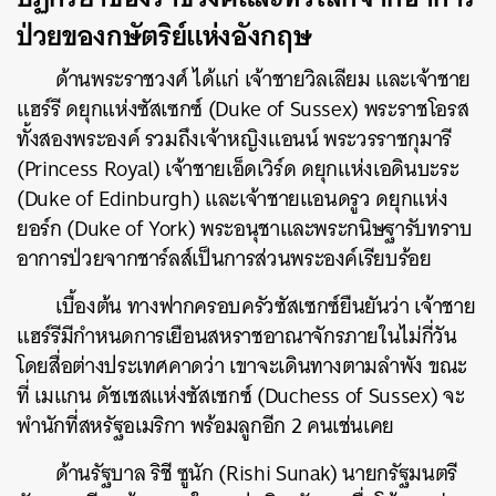
ป่วยของกษัตริย์แห่งอังกฤษ
ด้านพระราชวงศ์ ได้แก่ เจ้าชายวิลเลียม และเจ้าชาย
แฮร์รี ดยุกแห่งซัสเซกซ์ (Duke of Sussex) พระราชโอรส
ทั้งสองพระองค์ รวมถึงเจ้าหญิงแอนน์ พระวรราชกุมารี
(Princess Royal) เจ้าชายเอ็ดเวิร์ด ดยุกแห่งเอดินบะระ
(Duke of Edinburgh) และเจ้าชายแอนดรูว ดยุกแห่ง
ยอร์ก (Duke of York) พระอนุชาและพระกนิษฐารับทราบ
อาการป่วยจากชาร์ลส์เป็นการส่วนพระองค์เรียบร้อย
เบื้องต้น ทางฟากครอบครัวซัสเซกซ์ยืนยันว่า เจ้าชาย
แฮร์รีมีกำหนดการเยือนสหราชอาณาจักรภายในไม่กี่วัน
โดยสื่อต่างประเทศคาดว่า เขาจะเดินทางตามลำพัง ขณะ
ที่ เมแกน ดัชเชสแห่งซัสเซกซ์ (Duchess of Sussex) จะ
พำนักที่สหรัฐอเมริกา พร้อมลูกอีก 2 คนเช่นเคย
ด้านรัฐบาล ริชี ซูนัก (Rishi Sunak) นายกรัฐมนตรี