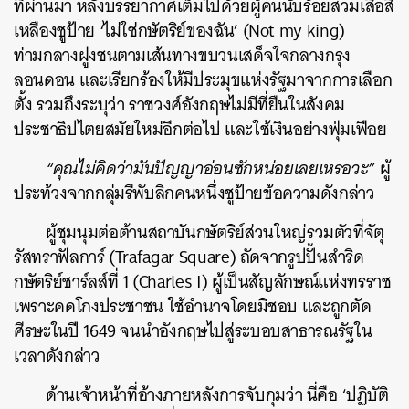
ที่ผ่านมา หลังบรรยากาศเต็มไปด้วยผู้คนนับร้อยสวมเสื้อสี
เหลืองชูป้าย ‘ไม่ใช่กษัตริย์ของฉัน’ (Not my king)
ท่ามกลางฝูงชนตามเส้นทางขบวนเสด็จใจกลางกรุง
ลอนดอน และเรียกร้องให้มีประมุขแห่งรัฐมาจากการเลือก
ตั้ง รวมถึงระบุว่า ราชวงศ์อังกฤษไม่มีที่ยืนในสังคม
ประชาธิปไตยสมัยใหม่อีกต่อไป และใช้เงินอย่างฟุ่มเฟือย
“คุณไม่คิดว่ามันปัญญาอ่อนซักหน่อยเลยเหรอวะ”
ผู้
ประท้วงจากกลุ่มรีพับลิกคนหนึ่งชูป้ายข้อความดังกล่าว
ผู้ชุมนุมต่อต้านสถาบันกษัตริย์ส่วนใหญ่รวมตัวที่จัตุ
รัสทราฟัลการ์ (Trafagar Square) ถัดจากรูปปั้นสำริด
กษัตริย์ชาร์ลส์ที่ 1 (Charles I) ผู้เป็นสัญลักษณ์แห่งทรราช
เพราะคดโกงประชาชน ใช้อำนาจโดยมิชอบ และถูกตัด
ศีรษะในปี 1649 จนนำอังกฤษไปสู่ระบอบสาธารณรัฐใน
เวลาดังกล่าว
ด้านเจ้าหน้าที่อ้างภายหลังการจับกุมว่า นี่คือ ‘ปฏิบัติ