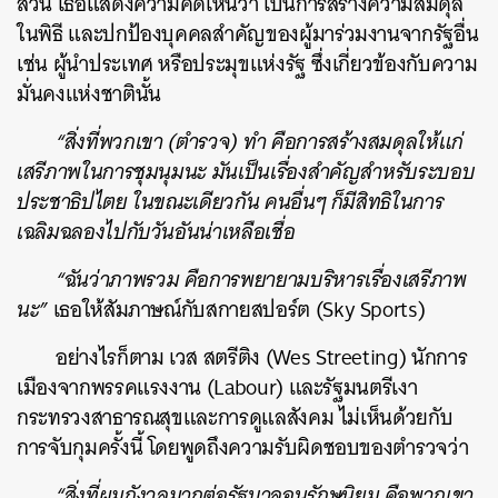
ส่วน เธอแสดงความคิดเห็นว่า เป็นการสร้างความสมดุล
ในพิธี และปกป้องบุคคลสำคัญของผู้มาร่วมงานจากรัฐอื่น
เช่น ผู้นำประเทศ หรือประมุขแห่งรัฐ ซึ่งเกี่ยวข้องกับความ
มั่นคงแห่งชาตินั้น
“สิ่งที่พวกเขา (ตำรวจ) ทำ คือการสร้างสมดุลให้แก่
เสรีภาพในการชุมนุมนะ มันเป็นเรื่องสำคัญสำหรับระบอบ
ประชาธิปไตย ในขณะเดียวกัน คนอื่นๆ ก็มีสิทธิในการ
เฉลิมฉลองไปกับวันอันน่าเหลือเชื่อ
“ฉันว่าภาพรวม คือการพยายามบริหารเรื่องเสรีภาพ
นะ”
เธอให้สัมภาษณ์กับสกายสปอร์ต (Sky Sports)
อย่างไรก็ตาม เวส สตรีติง (Wes Streeting) นักการ
เมืองจากพรรคแรงงาน (Labour) และรัฐมนตรีเงา
กระทรวงสาธารณสุขและการดูแลสังคม ไม่เห็นด้วยกับ
การจับกุมครั้งนี้ โดยพูดถึงความรับผิดชอบของตำรวจว่า
“สิ่งที่ผมกังวลมากต่อรัฐบาลอนุรักษนิยม คือพวกเขา