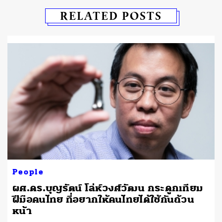
RELATED POSTS
People
ผศ.ดร.บุญรัตน์ โล่ห์วงศ์วัฒน กระดูกเทียม
ฝีมือคนไทย ที่อยากให้คนไทยได้ใช้กันถ้วน
หน้า