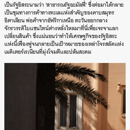
เป็นรัฐอิสระนามว่า ‘สาธารณรัฐอะมัลฟี่’ ซึ่งต่อมาได้กลาย
เป็นชุมทางการค้าทางทะเลแห่งสำคัญของคาบสมุทร
อิตาเลียน พ่อค้าจากอัฟริกาเหนือ ตะวันออกกลาง
จักรวรรดิไบแซนไทน์ต่างหลั่งไหลมาที่นี่เพื่อเจรจาแลก
เปลี่ยนสินค้า ซึ่งแน่นอนว่าทำให้เศรษฐกิจของรัฐอิสระ
แห่งนี้เฟื่องฟูจนกลายเป็นเป้าหมายของเหล่าโจรสลัดแห่ง
เมดิเตอร์เรเนียนที่มุ่งโจมตีและปล้นสะดม