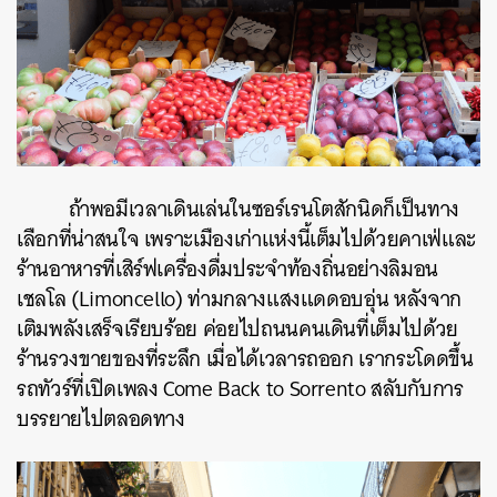
ถ้าพอมีเวลาเดินเล่นในซอร์เรนโตสักนิดก็เป็นทาง
เลือกที่น่าสนใจ เพราะเมืองเก่าแห่งนี้เต็มไปด้วยคาเฟ่และ
ร้านอาหารที่เสิร์ฟเครื่องดื่มประจำท้องถิ่นอย่างลิมอน
เชลโล (Limoncello) ท่ามกลางแสงแดดอบอุ่น หลังจาก
เติมพลังเสร็จเรียบร้อย ค่อยไปถนนคนเดินที่เต็มไปด้วย
ร้านรวงขายของที่ระลึก เมื่อได้เวลารถออก เรากระโดดขึ้น
ค้นหา
รถทัวร์ที่เปิดเพลง Come Back to Sorrento สลับกับการ
SHARE
TWEET
LINE
EMAIL
บรรยายไปตลอดทาง