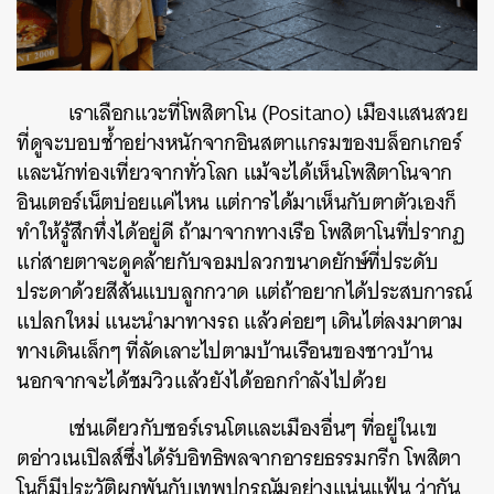
เราเลือกแวะที่โพสิตาโน (Positano) เมืองแสนสวย
ที่ดูจะบอบช้ำอย่างหนักจากอินสตาแกรมของบล็อกเกอร์
และนักท่องเที่ยวจากทั่วโลก แม้จะได้เห็นโพสิตาโนจาก
อินเตอร์เน็ตบ่อยแค่ไหน แต่การได้มาเห็นกับตาตัวเองก็
ทำให้รู้สึกทึ่งได้อยู่ดี ถ้ามาจากทางเรือ โพสิตาโนที่ปรากฏ
แก่สายตาจะดูคล้ายกับจอมปลวกขนาดยักษ์ที่ประดับ
ประดาด้วยสีสันแบบลูกกวาด แต่ถ้าอยากได้ประสบการณ์
แปลกใหม่ แนะนำมาทางรถ แล้วค่อยๆ เดินไต่ลงมาตาม
ทางเดินเล็กๆ ที่ลัดเลาะไปตามบ้านเรือนของชาวบ้าน
นอกจากจะได้ชมวิวแล้วยังได้ออกกำลังไปด้วย
เช่นเดียวกับซอร์เรนโตและเมืองอื่นๆ ที่อยู่ในเข
ตอ่าวเนเปิลส์ซึ่งได้รับอิทธิพลจากอารยธรรมกรีก โพสิตา
โนก็มีประวัติผูกพันกับเทพปกรณัมอย่างแน่นแฟ้น ว่ากัน