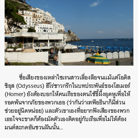
ชื่อเสียงของเหล่าไซเรนสาวเลื่องลือจนแม้แต่โอดิส
ซิอุส (Odysseus) ฮีโร่ชาวกรีกในบทประพันธ์ของโฮเมอร์
(Homer) ยังต้องบอกให้คนเรือของตนใช้ขี้ผึ้งอุดหูเพื่อให้
รอดพ้นจากภัยของพวกเธอ (ว่ากันว่าเทพีอธีนาก็มีส่วน
ช่วยอยู่นิดหน่อย) และตัวเขาเองที่อยากฟังเสียงของพวก
เธอใจจะขาดก็ต้องมัดตัวเองติดอยู่กับเรือเพื่อไม่ให้ต้อง
มนต์สะกดอันชวนฝันนั้น…