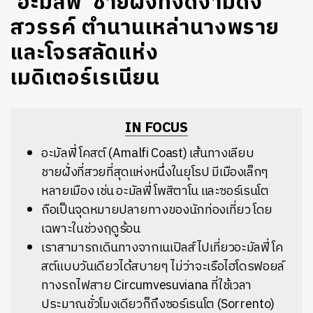
‘อะมัลฟี่’ ชายฝั่งที่งดงามดั่ง
สวรรค์ ตำนานเหล่านางพราย
และโจรสลัดแห่ง
เมดิเตอร์เรเนียน
IN FOCUS
อะมัลฟี่ โคสต์ (Amalfi Coast) เส้นทางเลียบ
ชายฝั่งที่สวยที่สุดแห่งหนึ่งในยุโรป มีเมืองเล็กๆ
หลายเมือง เช่น อะมัลฟี่ โพสิตาโน และซอร์เรนโต
ถือเป็นจุดหมายปลายทางของนักท่องเที่ยว โดย
เฉพาะในช่วงฤดูร้อน
เราสามารถเดินทางจากเนเปิลส์ไปเที่ยวอะมัลฟี่ โค
สต์แบบวันเดียวได้สบายๆ ไม่ว่าจะเรือไฮโดรฟอยล์
ทางรถไฟสาย Circumvesuviana ที่ใช้เวลา
ประมาณชั่วโมงเดียวก็ถึงซอร์เรนโต (Sorrento)