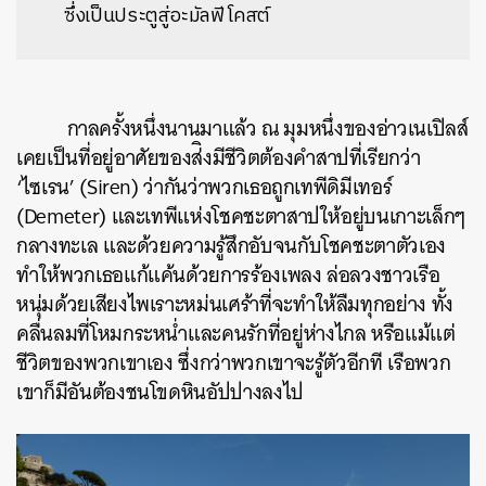
ซึ่งเป็นประตูสู่อะมัลฟี โคสต์
กาลครั้งหนึ่งนานมาแล้ว ณ มุมหนึ่งของอ่าวเนเปิลส์
เคยเป็นที่อยู่อาศัยของส่ิงมีชีวิตต้องคำสาปที่เรียกว่า
‘ไซเรน’ (Siren) ว่ากันว่าพวกเธอถูกเทพีดิมีเทอร์
(Demeter) และเทพีแห่งโชคชะตาสาปให้อยู่บนเกาะเล็กๆ
กลางทะเล และด้วยความรู้สึกอับจนกับโชคชะตาตัวเอง
ทำให้พวกเธอแก้แค้นด้วยการร้องเพลง ล่อลวงชาวเรือ
หนุ่มด้วยเสียงไพเราะหม่นเศร้าที่จะทำให้ลืมทุกอย่าง ทั้ง
คลื่นลมที่โหมกระหน่ำและคนรักที่อยู่ห่างไกล หรือแม้แต่
ชีวิตของพวกเขาเอง ซึ่งกว่าพวกเขาจะรู้ตัวอีกที เรือพวก
เขาก็มีอันต้องชนโขดหินอัปปางลงไป