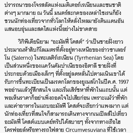
ปรารถนาของโจรสลัดแห่งเมดิเตอร์เรเนียนและชนชาติ
ต่างๆ มากมาย ณ วันนี้ มนตร์สะกดของเหล่าไซเรนก็ยัง
ชวนนักท่องเที่ยวจากทั่วโลกให้หลั่งไหลมายังดินแดนอัน
แสนอบอุ่นและสดใสแห่งนี้อย่างไม่ขาดสาย
วิกิพีเดียนิยาม “อะมัลฟี่ โคสต์” ว่าเป็นชายฝั่งยาว
ประมาณห้าสิบกิโลเมตรที่ตั้งอยู่ทางเหนือของอ่าวซาเลอร์
โน (Salerno) ในทะเลติร์เรเนียน (Tyrrhenian Sea) โดย
เป็นส่วนหนึ่งของแคว้นคัมปาเนียของอิตาลี ชายฝั่งที่
ประกอบด้วยเมืองเล็กๆ ที่ตั้งอยู่ลดหลั่นไปตามเนินเขาได้
รับการขึ้นทะเบียนเป็นมรดกโลกของยูเนสโกในปีค.ศ. 1997
พออ่านแล้วรู้สึกสนใจ และเริ่มเสิร์ชหาที่พักในแถบนั้น แต่
พอเห็นราคาก็อย่าเพิ่งถอดใจไปเสียก่อน เพราะแม้ว่าที่พัก
และค่าอาหารในแถบอะมัลฟี โคสต์จะเรียกว่าแพงมาก แต่
นักท่องเที่ยวที่สนใจก็สามารถเดินทางจากเนเปิลส์ไปเที่ยว
อะมัลฟี่ โคสต์แบบเดย์ทริปได้สบายๆ ทั้งจากทางเรือไฮ
โดรฟอยล์หรือทางรถไฟสาย Circumvesuviana ที่ใช้เวลา