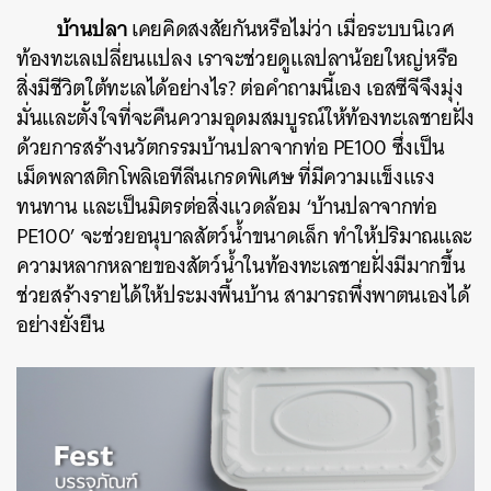
บ้านปลา
เคยคิดสงสัยกันหรือไม่ว่า เมื่อระบบนิเวศ
ท้องทะเลเปลี่ยนแปลง เราจะช่วยดูแลปลาน้อยใหญ่หรือ
สิ่งมีชีวิตใต้ทะเลได้อย่างไร? ต่อคำถามนี้เอง เอสซีจีจึงมุ่ง
ค้นหา
มั่นและตั้งใจที่จะคืนความอุดมสมบูรณ์ให้ท้องทะเลชายฝั่ง
SHARE
TWEET
LINE
EMAIL
ด้วยการสร้างนวัตกรรมบ้านปลาจากท่อ PE100 ซึ่งเป็น
เม็ดพลาสติกโพลิเอทีลีนเกรดพิเศษ ที่มีความแข็งแรง
ทนทาน และเป็นมิตรต่อสิ่งแวดล้อม ‘บ้านปลาจากท่อ
PE100’ จะช่วยอนุบาลสัตว์น้ำขนาดเล็ก ทำให้ปริมาณและ
ความหลากหลายของสัตว์น้ำในท้องทะเลชายฝั่งมีมากขึ้น
ช่วยสร้างรายได้ให้ประมงพื้นบ้าน สามารถพึ่งพาตนเองได้
อย่างยั่งยืน