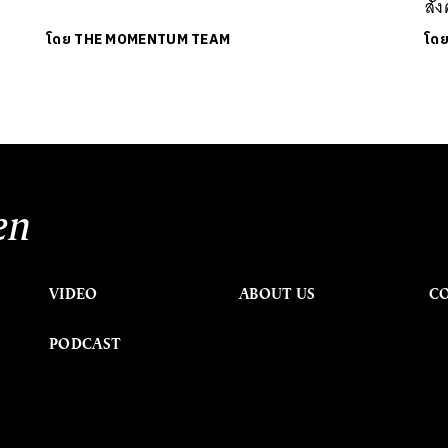
สั
โดย
THE MOMENTUM TEAM
โด
en
VIDEO
ABOUT US
C
PODCAST