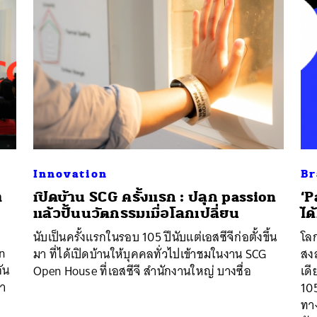
Innovation
Br
า
เปิดบ้าน SCG ครั้งแรก : ปลุก passion
‘P
แล้วปั้นนวัตกรรมเมื่อโลกเปลี่ยน
ได
นหา
นับเป็นครั้งแรกในรอบ 105 ปีนับแต่เอสซีจีก่อตั้งขึ้น
โลก
SHARE
TWEET
LINE
EMAIL
n
มา ที่ได้เปิดบ้านให้บุคคลทั่วไปเข้าชมในงาน SCG
สงส
กัน
Open House ที่เอสซีจี สำนักงานใหญ่ บางซื่อ
เดี
มา
105
ทาง