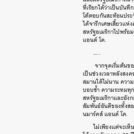
ที่เรียกได้ว่าเป็นบันท
โต้ตอบกันสะท้อนประว
ได้จารึกเศษเสี้ยวแห่
สหรัฐอเมริกาไปพร้อ
แอนด์
โค
.
…..
จากจุดเริ่มต้น
เป็นช่วงเวลาหลังสงคร
สมานได้ไม่นาน
ความส
บอบช้ำ
ความระทมทุก
สหรัฐอเมริกาและอังกฤ
สัมพันธ์อันดีของทั้
นมาร์คส์
แอนด์
โค
.
ไม่เพียงแต่จะเห