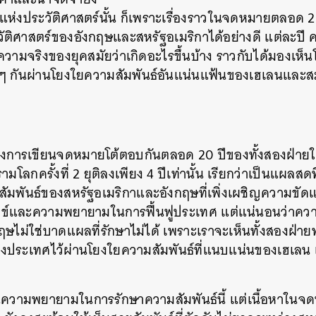
ึกแห่งประวัติศาสตร์นั้น
ก็เพราะเรื่องราวในจดหมายตลอด
2
SHARE
TWEET
LINE
EMAIL
ัติศาสตร์ของอังกฤษและสหรัฐอเมริกาได้อย่างดี
แต่ละปี
งความจริงของยุคสมัยว่าเกิดอะไรขึ้นบ้าง
ราวกับได้มองเห็
มๆ
กันผ่านโยงใยความสัมพันธ์อันแน่นแฟ้นของเฮเลนและสม
ของการเขียนจดหมายโต้ตอบกันตลอด
20
ปีของทั้งสองฝ่าย
ามโลกครั้งที่
2
ยุติลงเพียง
4
ปีเท่านั้น
เรียกว่าเป็นแผลสดที
ัมพันธ์ของสหรัฐอเมริกาและอังกฤษที่เพิ่งเผชิญความขัดแ
ข์และความพยายามในการฟื้นฟูประเทศ
แต่แน่นอนว่าคว
ษไม่ใช่บาดแผลที่รักษาไม่ได้
เพราะเราจะเห็นทั้งสองฝ่
งสองประเทศไว้ผ่านโยงใยความสัมพันธ์ที่แนบแน่นของเฮเลน
็นความพยายามในการรักษาความสัมพันธ์นี้
แต่เนื้อหาในจด