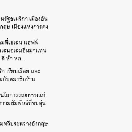
หรัฐอเมริกา
เมืองอัน
งกฤษ
เมืองแห่งการคง
ามที่เฮเลน
แฮฟฟ์
ึงเสนอเล่มอื่นมาแทน
สี่
ห้า
หก
…
ัก
เรียบเรื่อย
และ
รมกับสมาชิกร้าน
าในโลกวรรณกรรมแก่
วามสัมพันธ์ที่อบอุ่น
้ามทวีประหว่างอังกฤษ