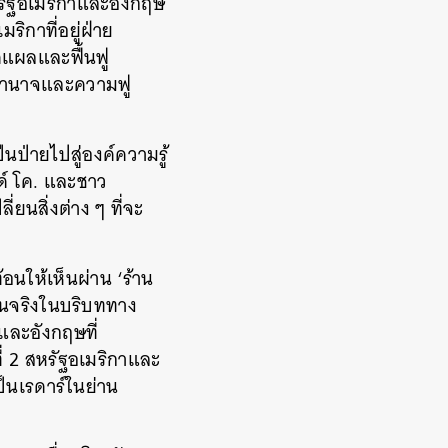
หรัฐอเมริกาและอังกฤษ
ริกาที่อยู่ฝ่าย
แผลและฟื้นฟู
อำนาจและความฟู
ว
ีนป่ายไปสู่องค์ความรู้
์
โค
.
และชาว
ี่ยนสิ่งต่าง
ๆ
ที่จะ
อนให้เห็นผ่าน
‘
ร้าน
็นจริงในบริบททาง
และอังกฤษที่
่
2
สหรัฐอเมริกาและ
็นเรดาร์ในย่าน