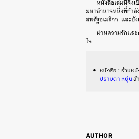
หนังสือเล่มนี้จึ
มหาอำนาจหนึ่งที่กำล
สหรัฐอเมริกา
และยัง
ผ่านความรักและค
ใจ
หนังสือ
:
ร้านหนั
ปราบดา
หยุ่น
สำ
AUTHOR