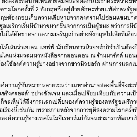
ี
ยังคงสะท้อนให้เห็นสายสัมพันธ์ที่ตัดกันไม่ขาดระหว่างส
ามโลกครั้งที่
2
อังกฤษซึ่งอยู่ฝ่ายอักษะพ่ายแพ้ต่อสหรัฐอเม
งกฤษต้องกอบเก็บความเสียหายจากสงครามไปซ่อมแซมบาด
อเมริกาเริ่มมีอำนาจมากขึ้นจากการเป็นผู้ชนะ
ทว่าการมี
าไม่ได้ตัดขาดจากความเจริญเก่าอย่างอังกฤษไปเสียทีเดีย
ำให้เห็นว่าเฮเลน
แฮฟฟ์
นักเขียนชาวนิวยอร์กก็จำเป็นต้องป
ันไดแห่งมวลมหาหนังสือจากลอนดอน
ณ
ร้านมาร์คส์
แอนด
องใช้องค์ความรู้บางอย่างจากชาวนิวยอร์ก
ผ่านการแลกเปล
ค์ความรู้อันหลากหลายระหว่างมหาอำนาจสองพื้นที่จึงสะท้
ชริงครอสส์
’
อย่างชัดเจน
และเมื่อเปรียบเทียบกับความเป
ก็จะเห็นได้ถึงการแลกเปลี่ยนองค์ความรู้ของสหรัฐอเมริกา
รื่องนี้เช่นกัน
เพราะภายหลังจากการยุติสงครามโลกครั้งที
ยนองค์ความรู้ทางเทคโนโลยีเรดาร์แก่กันจนสามารถพัฒนาเป