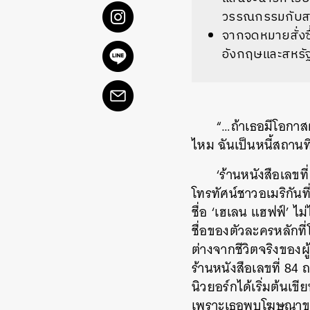
วรรณกรรมกับสมา
จากจดหมายสั่งซื
อังกฤษและสหรัฐอ
“…
ถ้าเธอมีโอกาสผ
ไหม
ฉันเป็นหนี้สถานท
‘
ร้านหนังสือเลขที่
โทรทัศน์ชาวอเมริกัน
ชื่อ
‘
เฮเลน
แฮฟฟ์
’
ไม่
ชื่อของตัวละครหลักที
ต่างจากชีวิตจริงของผู
ร้านหนังสือเลขที่
84
ถ
นิวยอร์กได้เริ่มต้นเขี
เพราะเธอพบโฆษณาของ