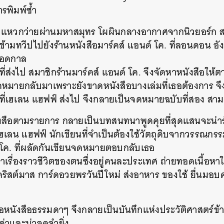
ารพิมพ์ซ้ำ
แหวกว่ายผ่านมหาสมุทร
โผผินกลางอากาศจากนิวยอร์ก
ส
ข้ามทวีปไปยังร้านหนังสือมาร์คส์
แอนด์
โค
.
ที่ลอนดอน
อั
ตลอดกาล
่ส่งไป
สมาชิกร้านมาร์คส์
แอนด์
โค
.
จึงจัดหาหนังสือให้ต
มายกลับมาเพราะยังขาดหนังสือบางเล่มที่เธอต้องการ
จ
ี่เฮเลน
แฮฟฟ์
ส่งไป
จึงกลายเป็นจดหมายฉบับที่สอง
สาม
นังสือตามรายการ
กลายเป็นบทสนทนาพูดคุยที่สุดแสนจะน่าร
เฮเลน
แฮฟฟ์
นักเขียนที่จำเป็นต้องใช้วัตถุดิบจากวรรณกร
โค
.
ที่ผลัดกันเขียนจดหมายตอบกลับเธอ
่าเรื่องราวชีวิตของตนซึ่งอยู่คนละประเทศ
ถ่ายทอดเนื้อห
ริสต์มาส
การ์ดอวยพรวันปีใหม่
ส่งอาหาร
ของใช้
ยื่นมอบค
้อหนังสือธรรมดาๆ
จึงกลายเป็นบันทึกแห่งประวัติศาสตร์ข
ค่าและน่าจดจำยิ่ง
นหา