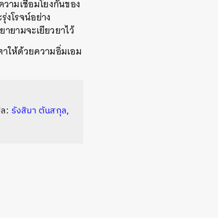
วามเชื่อมโยงกันของ
ุ่งโรจน์อย่าง
พยายามจะเยียวยาไว้
ตาให้ด้วยความอิ่มเอม
ปล
:
รังสิมา
ตันสกุล
,