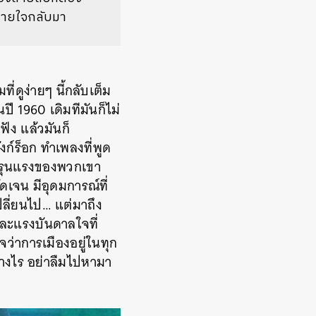
หายใจกลับมา
่ดูง่ายๆ นี้กลับเต็ม
ปี 1960 เดิมทีมันก็ไม่
ฟัง แล้วมันก็
งก์ร็อก ทำเพลงที่พูด
วามรุนแรงของพวกเขา
ัดเจน มีอุดมการณ์ที่
ปลี่ยนไป… แต่มาถึง
และแรงบันดาลใจที่
ว่าการเมืองอยู่ในทุก
ย่างไร อย่าลืมไปหามา