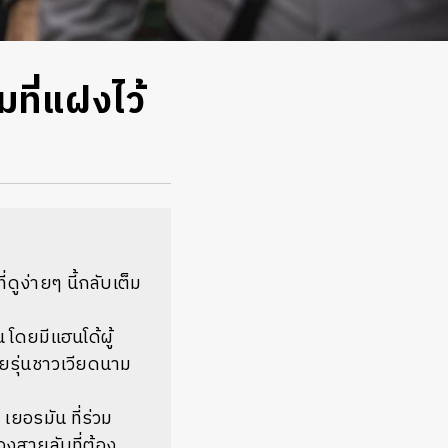
ี่แฝงไว้
ดูง่ายๆ นี้กลับเต็ม
 โดยมีแฮนโด้ผู้
ัยรุ่นชาวเวียดนาม
ยอรมัน ที่ร่วม
องสายลับที่ต้อง