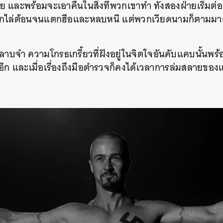
และพร้อมจะเอาคืนในสิ่งที่พวกเขาทำ ทั้งสองฝ่ายเริ่มต่อ
ถูกไล่ต้อนจนแตกฮือและหลบหนี แต่พวกเวียดนามก็ตามมา
าบจำ ความโกรธเกรี้ยวที่ฝังอยู่ในจิตใจอันคับแคบนั้นพร้อม
งอีก และเมื่อเรื่องถึงมือตำรวจก็คงได้เวลาการล่มสลายของแ