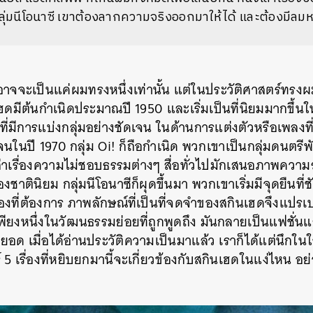
่มนีโอนาซี เขาต้องลากความจริงออกมาให้ได้ และต้องมีลม
อาจจะเป็นแค่ผมทรงหนึ่งเท่านั้น แต่ในประวัติศาสตร์ทรงผมที
ฮดมีต้นกำเนิดประมาณปี 1950 และเริ่มเป็นที่นิยมมากขึ้นใน
ที่มีการแบ่งกลุ่มอย่างชัดเจน ในด้านการแต่งตัวหรือเพลงที่
นในปี 1970 กลุ่ม Oi! ก็ถือกำเนิด พวกเขาเป็นกลุ่มดนตรีพั
่งเล่าเรื่องความไม่ชอบธรรมต่างๆ สื่อทั่วไปมักเสนอภาพค
ตินิยม กลุ่มนีโอนาซีก็ผุดขึ้นมา พวกเขาเริ่มมีจุดยืนที่ช
ร้องที่ต้องการ ภาพลักษณ์ที่เป็นที่จดจำของสกินเฮดจึงแปรเ
เพียงหนึ่งในวัฒนธรรมย่อยที่ถูกพูดถึง มันกลายเป็นแฟชั่น
 เมื่อได้อ่านประวัติความเป็นมาแล้ว เราก็ได้แต่นึกในใจ
 5 เรื่องที่หยิบยกมานี้จะเกี่ยวข้องกับสกินเฮดในแง่ไหน อ