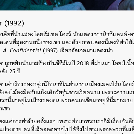
SHARE
TWEET
LINE
EMAIL
 (1992)
ลียที่นำแสดงโดยรัสเซล โครว์ นักแสดงชาวนิวซีแลนด์-
โดดเด่นที่สุดงานหนึ่งของเขา และด้วยการแสดงนี้เองที่ทำให้เ
L.A. Confidential
(1997) เลือกรัสเซลมาแสดงนำ
r
ถูกหยิบนำมาสร้างเป็นซีรีส์ในปี 2018 ที่ผ่านมา โดยมีเนื
ลัง 25 ปี
r
เล่าเรื่องของกลุ่มนีโอนาซีในย่านชานเมืองเมลเบิร์น โดยม
ลงไม้ลงมือกับแก๊งเด็กวัยรุ่นชาวเวียดนาม เพราะความเกล
กนี้มาอยู่ในเมืองของตน พวกคนเอเชียมาอยู่ที่นี่มากมาย ท
กเขา
ยงแค่การทำร้ายครั้งแรก เพราะต่อมาพวกเขาก็มีเรื่องกันอี
นปางตาย คนที่เล็ดลอดออกไปได้จึงไปตามพรรคพวกที่เหลื