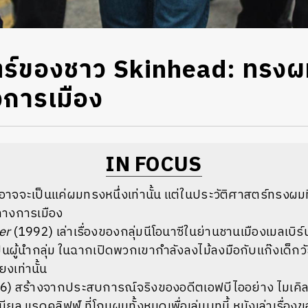
์ของชาว Skinhead: ทรงผมท
งการเมือง
IN FOCUS
อาจจะเป็นแค่ผมทรงหนึ่งเท่านั้น แต่ในประวัติศาสตร์ทรงผมที่
ทางการเมือง
er
(1992) เล่าเรื่องของกลุ่มนีโอนาซีในย่านชานเมืองเมลเบิร์น
นผู้นำกลุ่ม ในฉากเปิดพวกเขากำลังลงไม้ลงมือกับแก๊งเด็กว
ยงเท่านั้น
) สร้างจากประสบการณ์จริงของอดีตเอฟบีไออย่าง ไมเคิล เ
ยล แรดคลิฟฟ์ ที่โกนผมทั้งหมดเพื่อเล่นบทนี้ หนังเล่าเรื่องข