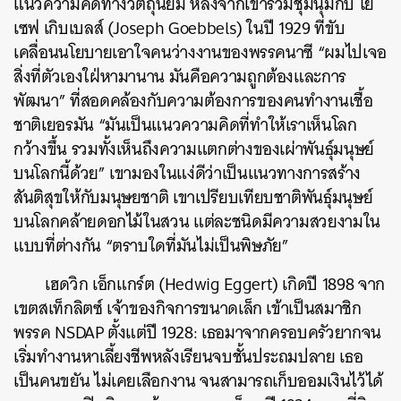
แนวความคิดทางวัตถุนิยม หลังจากเข้าร่วมชุมนุมกับ โย
เซฟ เกิบเบลส์ (Joseph Goebbels) ในปี 1929 ที่ขับ
เคลื่อนนโยบายเอาใจคนว่างงานของพรรคนาซี “ผมไปเจอ
สิ่งที่ตัวเองใฝ่หามานาน มันคือความถูกต้องและการ
พัฒนา” ที่สอดคล้องกับความต้องการของคนทำงานเชื้อ
ชาติเยอรมัน “มันเป็นแนวความคิดที่ทำให้เราเห็นโลก
กว้างขึ้น รวมทั้งเห็นถึงความแตกต่างของเผ่าพันธุ์มนุษย์
บนโลกนี้ด้วย” เขามองในแง่ดีว่าเป็นแนวทางการสร้าง
สันติสุขให้กับมนุษยชาติ เขาเปรียบเทียบชาติพันธุ์มนุษย์
บนโลกคล้ายดอกไม้ในสวน แต่ละชนิดมีความสวยงามใน
แบบที่ต่างกัน “ตราบใดที่มันไม่เป็นพิษภัย”
เฮดวิก เอ็กแกร์ต (Hedwig Eggert) เกิดปี 1898 จาก
เขตสเท็กลิตซ์ เจ้าของกิจการขนาดเล็ก เข้าเป็นสมาชิก
พรรค NSDAP ตั้งแต่ปี 1928: เธอมาจากครอบครัวยากจน
เริ่มทำงานหาเลี้ยงชีพหลังเรียนจบชั้นประถมปลาย เธอ
เป็นคนขยัน ไม่เคยเลือกงาน จนสามารถเก็บออมเงินไว้ได้