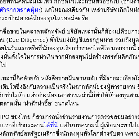
้อยที่ทนคลื่นลมไม่ไหว ก็ถอดใจและถอนตัวออกไป (อ่านร
นตัวจากตลาดหุ้น?
) แต่ในขณะเดียวกัน เหล่าบริษัทเกิดใหม
กกระเป๋าสตางค์นักลงทุนในวอลล์สตรีต
มาซื้อขายในตลาดหลักทรัพย์ บริษัทเหล่านั้นก็ต้องเปลือยก
 (Due Diligence) ทั้งในแง่บัญชีและกฎหมาย รวมถึงมูลค่
ยในวันแรกหรือที่นักลงทุนเรียกว่าราคาไอพีโอ นอกจากนี้ 
งมั่นตั้งใจในการนำเงินจากนักลงทุนไปสร้างสรรค์ผลิตภัณ
นไป
เหล่านี้ก็คล้ายกับหนังสือขายฝันชวนหลับ ที่มีรายละเอียด
ิบโตซึ่งอิงกับความเป็นจริงในฉากทัศน์ของผู้ทำรายงาน ซ
กเท่าไรนัก แต่อย่างน้อยเอกสารเหล่านี้ก็ทำให้นักลงทุนส
้าตลาดนั้น ‘น่ารักน่าซื้อ’ ขนาดไหน
 IPO ของไทย ก็สามารถนั่งอ่านรายงานการตรวจสอบอย่าง
นแรกที่เข้ากระดาน
ได้ที่นี่
แต่ในบทความนี้ ผู้เขียนจะพาไปมอง
ักทรัพย์สหรัฐอเมริกาซึ่งนักลงทุนทั่วโลกต่างจับตา เพร
นหา