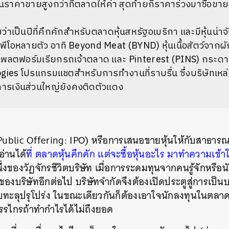
นราคาขายสูงกว่าที่ตลาดให้ค่า สุดท้ายก็ราคาร่วงมาซื้อขายอย
ว่าเป็นปีที่คึกคักสำหรับตลาดหุ้นสหรัฐอเมริกา และมีหุ้นน่าจั
พีโอหลายตัว อาทิ Beyond Meat (BYND) หุ้นเนื้อสัตว์จากผ
แพลตฟอร์มเรียกรถเจ้าตลาด และ
Pinterest (PINS) กระดา
ies โปรแกรมแชตสำหรับการทำงานที่ราบรื่น ซึ่งบริษัทเหล่
ารเงินส่วนใหญ่ยังคงติดตัวแดง
 Public Offering: IPO) หรือการเสนอขายหุ้นให้กับสาธารณชน
อ่านได้
ที่ ตลาดหุ้นคึกคัก แต่จะซื้อหุ้นอะไร มาทำความเข้าใจ
นึ่งของวัฏจักรชีวิตบริษัท เมื่อการระดมทุนจากคนรู้จักหรื
องบริษัทอีกต่อไป บริษัทจำกัดจึงต้องเปิดประตูสู่การเป็
ทะลุปรุโปร่ง ในขณะเดียวกันก็ต้องเอาใจนักลงทุนในตลาด
รรไกรถ้าทำกำไรได้ไม่ถึงยอด