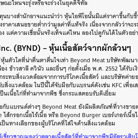
ักษณะไหนจะรุ่งหรือจะร่วงในยุคดิจิทัล
SHARE
TWEET
LINE
EMAIL
นบางสำนักอาจแนะนำว่า หุ้นไอพีโอนั้นมีแต่ราคาขึ้นกับข
้งราคาเสนอขายต่ำกว่ามูลค่าที่แท้จริง เนื่องจากกลัวว่าจะร
เอง แต่ความเชื่อนั้นจริงเท็จแค่ไหน ลองไปดูกันได้ในตัวอย
nc. (BYND) – หุ้นเนื้อสัตว์จากผักล้วนๆ
มีหุ้นตัวใดที่น่าตื่นตาตื่นใจเท่า Beyond Meat บริษัทพัฒนาเ
อง ข้าวสาลี ควินัว และอื่นๆ ก่อตั้งเมื่อ พ.ศ. 2552 ได้รับเงิ
ลกระทบสิ่งแวดล้อมจากการบริโภคเนื้อสัตว์ และบริษัทค่ายอ
ับสิ่งแวดล้อม ในปีนี้ได้จับมือกับแบรนด์ดังเช่น KFC เพื่อ
่เป็นเนื้อไก่ที่ทำมาจากพืช ซึ่งกระแสตอบรับดีเยี่ยม
กับแบรนด์ต่างๆ Beyond Meat ยังมีผลิตภัณฑ์ที่วางขายตา
ส้กรอกเนื้อไร้เนื้อ หรือ Beyond Burger เบอร์เกอร์เนื้อไร
นๆ เป็นทางเลือกของผู้บริโภคที่ใส่ใจด้านสิ่งแวดล้อม
ู้เชี่ยวชาญมองว่าตลาดเนื้อสัตว์ที่ทำมาจากพืขมีอัตราเติบ