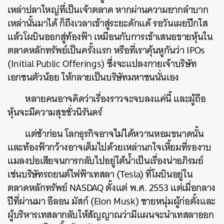
เหล่าปลาใหญ่ที่เป็นเจ้าตลาด หากผ่านความยากลำบาก
เหล่านั้นมาได้ ก็ถึงเวลาเข้าสู่ระยะดักแด้ รอวันเผยปีกใส
แล้วโผบินออกสู่ท้องฟ้า เหมือนกับการเข้าเสนอขายหุ้นใน
ตลาดหลักทรัพย์เป็นครั้งแรก หรือที่เราคุ้นหูกันว่า IPOs
(Initial Public Offerings) ซึ่งจะแปลงกายเจ้าบริษัท
เอกชนตัวน้อย ให้กลายเป็นบริษัทมหาชนนั่นเอง
หลายคนอาจคิดว่าเรื่องราวจะจบลงแค่นี้ และผู้ถือ
หุ้นจะมีความสุขชั่วนิรันดร์
แต่ช้าก่อน โลกธุรกิจอาจไม่ได้หวานหอมขนาดนั้น
และท้องฟ้ากว้างอาจเต็มไปด้วยเหล่านกใจเหี้ยมที่รองาบ
แมลงปอเสียจนการกลับไปอยู่ใต้น้ำเป็นเรื่องน่าอภิรมย์
เช่นบริษัทรถยนต์ไฟฟ้าเทสลา (Tesla) ที่โผบินอยู่ใน
ตลาดหลักทรัพย์ NASDAQ ตั้งแต่ พ.ศ. 2553 แต่เมื่อกลาง
ปีที่ผ่านมา อีลอน มัสก์ (Elon Musk) ชายหนุ่มผู้ก่อตั้งและ
ผู้บริหารเทสลากลับให้สัญญาณว่ามีแผนจะนำเทสลาออก