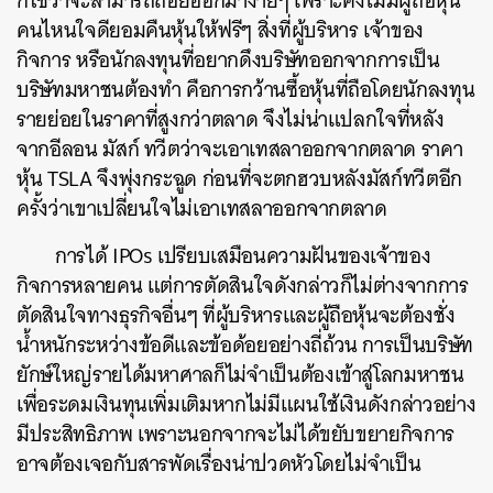
ก็ใช่ว่าจะสามารถถอยออกมาง่ายๆ เพราะคงไม่มีผู้ถือหุ้น
คนไหนใจดียอมคืนหุ้นให้ฟรีๆ สิ่งที่ผู้บริหาร เจ้าของ
กิจการ หรือนักลงทุนที่อยากดึงบริษัทออกจากการเป็น
บริษัทมหาชนต้องทำ คือการกว้านซื้อหุ้นที่ถือโดยนักลงทุน
รายย่อยในราคาที่สูงกว่าตลาด จึงไม่น่าแปลกใจที่หลัง
จากอีลอน มัสก์ ทวีตว่าจะเอาเทสลาออกจากตลาด ราคา
หุ้น TSLA จึงพุ่งกระฉูด ก่อนที่จะตกฮวบหลังมัสก์ทวีตอีก
ครั้งว่าเขาเปลี่ยนใจไม่เอาเทสลาออกจากตลาด
การได้ IPOs เปรียบเสมือนความฝันของเจ้าของ
กิจการหลายคน แต่การตัดสินใจดังกล่าวก็ไม่ต่างจากการ
ตัดสินใจทางธุรกิจอื่นๆ ที่ผู้บริหารและผู้ถือหุ้นจะต้องชั่ง
น้ำหนักระหว่างข้อดีและข้อด้อยอย่างถี่ถ้วน การเป็นบริษัท
ยักษ์ใหญ่รายได้มหาศาลก็ไม่จำเป็นต้องเข้าสู่โลกมหาชน
เพื่อระดมเงินทุนเพิ่มเติมหากไม่มีแผนใช้เงินดังกล่าวอย่าง
มีประสิทธิภาพ เพราะนอกจากจะไม่ได้ขยับขยายกิจการ
อาจต้องเจอกับสารพัดเรื่องน่าปวดหัวโดยไม่จำเป็น