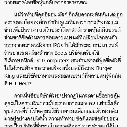
จากตลาดโดยซื้อหุ้นกลับจากสาธารณชน
แม้ว่าท้ายที่สุดอีลอน มัสก์ ก็กลับลำกระทันหันและถูก
ตรวจสอบโดยองค์กรกำกับดูแลที่มองว่าเขาสร้างกระแส
ข่าวเพื่อปั่นราคา แต่ในประวัติศาสตร์ตลาดหุ้นก็มีแบรนด์
ข้ามชาติชื่อดังหลายต่อหลายแบรนด์ที่เปลี่ยนใจถอนตัว
ออกจากตลาดหลังจาก IPOs ไปได้สักระยะ เช่น แบรนด์
ร้านยาและเครื่องสำอาง Boots บริษัทเครื่องใช้
อิเล็กทรอนิกส์ Dell Computers เชนร้านฟาสต์ฟู้ดชื่อดังที่
ไม่ได้ถอนตัวจากตลาดเพียงหนึ่งแต่มีถึงสอง Burger
King และบริษัทอาหารและซอสแบรนด์ที่หลายคนรู้จักกัน
ดี H.J. Heinz
การเห็นชื่อบริษัทตัวเองปรากฏในกระดานซื้อขายหุ้น
ดูจะเป็นความฝันของผู้ประกอบการหลายคน แต่อะไรคือ
อุปสรรคที่ทำให้หลายบริษัทมหาชนเลือกถอยตัวเองกลับ
มาอยู่อย่างสงบใต้น้ำ ความท้าทาย ข้อดีและข้อด้อยของ
การเป็นบริษัทที่ซื้อขายในตลาดคืออะไร หาคำตอบได้ใน