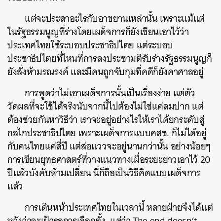
แต่จะประสาอะไรกับอาขยานเหล่านั้น เพราะแม้แต่
ในรัฐธรรมนูญที่ร่างโดยเผด็จการก็ยังเขียนเอาไว้ว่า
ประเทศไทยใช้ระบอบประชาธิปไตย แต่ระบอบ
ประชาธิปไตยที่ไหนที่การลงประชามติรับร่างรัฐธรรมนูญก็
ยังสั่งห้ามรณรงค์ และมีคนถูกจับกุมที่คดีก็ยังคาศาลอยู่
การพูดว่าไม่เอาเผด็จการนั้นเป็นเรื่องง่าย แต่ตัว
วัดผลที่จะใช้ได้จริงนับจากนี้ไปต้องไม่ใช่แค่ลมปาก แต่
ต้องช่วยกันหาวิธีว่า เราจะอยู่อย่างไรให้เราได้ยกระดับสู่
กลไกประชาธิปไตย เพราะเผด็จการแบบคสช. ก็ไม่ได้อยู่
กับคนไทยแค่สี่ปี แต่ส่อแววจะอยู่นานกว่านั้น อย่างน้อยๆ
การเขียนยุทธศาสตร์ที่วางแนวทางเผื่อระยะยาวเอาไว้ 20
ปีแล้วบังคับห้ามเปลี่ยน นี่ก็ถือเป็นวิธีคิดแบบเผด็จการ
แล้ว
การเดินหน้าประเทศไทยในเวลานี้ หลายฝ่ายจึงได้แต่
หวังว่าจะเฝ้ารอการเลือกตั้ง แต่ว่า The end doesn’t