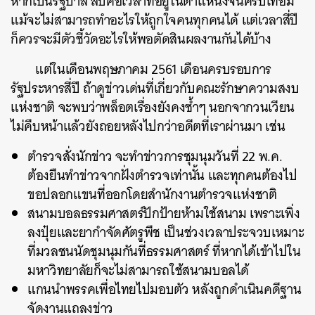
หากเป็นรัฐบาล สี่ปีคือเวลาที่อยู่ในตำแหน่งจนครบเทอม
แม้จะไม่สามารถทำอะไรให้ถูกใจคนทุกคนได้ แต่เวลาสี่ปี
ก็ควรจะมีตัวชี้วัดอะไรให้พอตัดสินผลงานกันได้บ้าง
แต่ในเดือนพฤษภาคม 2561 เดือนครบรอบการ
รัฐประหารสี่ปี ถ้าดูข่าวเด่นที่เกี่ยวกับคณะรักษาความสงบ
แห่งชาติ จะพบว่าพล็อตเรื่องยังคงซ้ำๆ นอกจากวนเวียน
ไม่คืบหน้าแล้วยังถอยหลังไปกว่าอดีตที่เราผ่านมา เช่น
ตำรวจสั่งนักข่าว จะทำข่าวการชุมนุมวันที่ 22 พ.ค.
ต้องยืนทำข่าวจากฝั่งตำรวจเท่านั้น และทุกคนต้องไป
ขอปลอกแขนที่ออกโดยสำนักงานตำรวจแห่งชาติ
สนามบอลธรรมศาสตร์ปักป้ายห้ามใช้สนาม เพราะเพิ่ง
ลงปุ๋ยและยากำจัดศัตรูพืช เป็นช่วงเวลาประจวบเหมาะ
ที่มวลชนนัดชุมนุมกันที่ธรรมศาสตร์ ที่หากได้เข้าไปใน
มหาวิทยาลัยก็จะไม่สามารถใช้สนามบอลได้
แกนนำพรรคเพื่อไทยไปมอบตัว หลังถูกดำเนินคดีฐาน
จัดงานแถลงข่าว