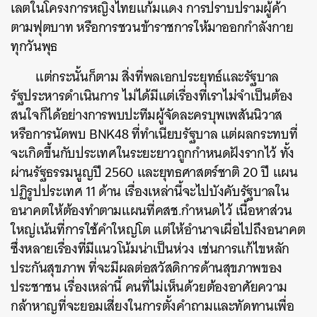
เลตในโครงการหญิงไทยแก้มแดง การปราบปรามผู้ค้า
ตามฟุตบาท หรือการชวนข้าราชการให้มาออกกำลังกาย
ทุกวันพุธ
แต่กระนั้นก็ตาม สิ่งที่พลเอกประยุทธ์และรัฐบาล
รัฐประหารดำเนินการ ไม่ได้มีแต่เรื่องที่เราไม่จำเป็นต้อง
สนใจก็ได้อย่างการพบปะทีมผู้จัดละครบุพเพสันนิวาส
หรือการนัดพบ BNK48 ที่ทำเนียบรัฐบาล แต่ผลกระทบที่
จะเกิดขึ้นกับประเทศในระยะยาวถูกกำหนดฝังรากไว้ ทั้ง
ผ่านรัฐธรรมนูญปี 2560 และยุทธศาสตร์ชาติ 20 ปี แผน
ปฏิรูปประเทศ 11 ด้าน เรื่องเหล่านี้จะไปบังคับรัฐบาลใน
อนาคตให้ต้องทำตามแผนที่คสช.กำหนดไว้ เนื้อหาส่วน
ใหญ่เน้นที่การใช้คำใหญ่โต แต่ให้อำนาจเผื่อไปถึงอนาคต
ซึ่งหลายเรื่องที่มีแนวโน้มน่าเป็นห่วง เช่นการแก้ไขหลัก
ประกันสุขภาพ ที่จะมีผลต่อสวัสดิการด้านสุขภาพของ
ประชาชน เรื่องเหล่านี้ คนที่ไม่เห็นด้วยต้องอาศัยความ
กล้าหาญที่จะยอมเสี่ยงในการตั้งคำถามและทัดทานเพื่อ