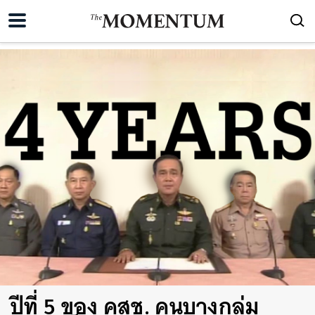
ปีที่ 5 ของ คสช. คนบางกลุ่ม