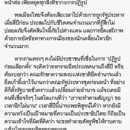
หน้าต่อ เพื่อหยุดทุกสิ่งที่ขวางการปฏิรูป
พลเมืองไทยจึงต้องเสียเวลาไปด้วยการถูกรัฐประหาร
เมื่อสี่ปีก่อน ประสมไปกับชีวิตคนจำนวนมากที่รู้สึกไม่
ปลอดภัยจึงตัดสินใจลี้ภัยไปต่างแดน และการยึดเสรีภาพ
ด้วยการยัดข้อหาทางการเมืองของนักเคลื่อนไหวอีก
จำนวนมาก
หากถามตรงๆ คงไม่มีประชาชนที่เชื่อในการ ‘ปฏิรูป
ก่อนเลือกตั้ง’ จะคิดว่าทหารจะยึดประเทศนานถึงสี่ปี หรือ
ต้องบอกว่า คณะรักษาความสงบแห่งชาติยึดอำนาจแล้ว
ยึดเก้าอี้เอาไว้นานกว่าคณะรัฐประหารชุดก่อนหน้า ที่อย่าง
ดีก็ตั้งรัฐบาลชั่วคราวแล้วเปลี่ยนถ่ายอำนาจ แม้จะเคยมี
คนที่เชื่อจริงๆ ในสโลแกนที่ว่า “เราจะทำตามสัญญา ขอ
เวลาอีกไม่นาน” เวลาสี่ปีนี้น่าจะพอพิสูจน์ได้ว่า หากยังมี
ความหวังเป็นเป้าหมายที่ความเป็นประชาธิปไตย ก็ถือเป็น
ความเข้าใจที่ผิดที่คิดว่า จะขอทำลายศัตรูพืชให้ราบคาบ
แล้วนั่งรอผลผลิตออกดอกผล