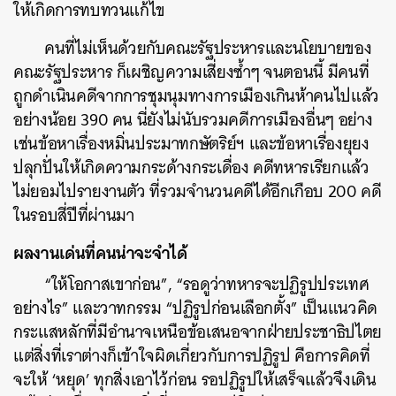
ให้เกิดการทบทวนแก้ไข
คนที่ไม่เห็นด้วยกับคณะรัฐประหารและนโยบายของ
คณะรัฐประหาร ก็เผชิญความเสี่ยงซ้ำๆ จนตอนนี้ มีคนที่
ถูกดำเนินคดีจากการชุมนุมทางการเมืองเกินห้าคนไปแล้ว
อย่างน้อย 390 คน นี่ยังไม่นับรวมคดีการเมืองอื่นๆ อย่าง
ค้นหา
เช่นข้อหาเรื่องหมิ่นประมาทกษัตริย์ฯ และข้อหาเรื่องยุยง
SHARE
TWEET
LINE
EMAIL
ปลุกปั่นให้เกิดความกระด้างกระเดื่อง คดีทหารเรียกแล้ว
ไม่ยอมไปรายงานตัว ที่รวมจำนวนคดีได้อีกเกือบ 200 คดี
ในรอบสี่ปีที่ผ่านมา
ผลงานเด่นที่คนน่าจะจำได้
“ให้โอกาสเขาก่อน”, “รอดูว่าทหารจะปฏิรูปประเทศ
อย่างไร” และวาทกรรม “ปฏิรูปก่อนเลือกตั้ง” เป็นแนวคิด
กระแสหลักที่มีอำนาจเหนือข้อเสนอจากฝ่ายประชาธิปไตย
แต่สิ่งที่เราต่างก็เข้าใจผิดเกี่ยวกับการปฏิรูป คือการคิดที่
จะให้ ‘หยุด’ ทุกสิ่งเอาไว้ก่อน รอปฏิรูปให้เสร็จแล้วจึงเดิน