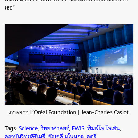
เธอ”
ภาพจาก L’Oréal Foundation | Jean-Charles Caslot
Tags:
Science
,
วิทยาศาสตร์
,
FWIS
,
พิมพ์ใจ ใจเย็น
,
สถาบันวิทยสิริเมธี
,
อัญชลี มโนนุกุล
,
สตรี