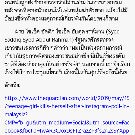
คนหนึ่งถูกตั้งข้อกล่าวหาว่ามีส่วนร่วมในการฆาตกรรม
หลังจากที่เธอสนับสนุนให้แฟนหนุ่มฆ่าตัวตาย แม้จะไม่มี
ข้อบ่งชี้ว่าทั้งสองเหตุการณ์เกี่ยวพันกันโดยตรงก็ตาม
ฝ่าย ไซเอ็ด ซัดดิก ไซเอ็ด อับดุล ราห์มาน (Syed
Saddiq Syed Abdul Rahman) รัฐมนตรีกระทรวง
เยาวชนและการกีฬา กล่าวว่า “ผมเป็นห่วงสถานการณ์
เกี่ยวกับสุขภาพจิตของเยาวชนอย่างยิ่ง นี่เป็นเรื่องระดับ
ชาติที่ต้องนำมาคุยกันอย่างจริงจัง” นอกจากนี้ เขายังเรียก
ร้องให้มีการประชุมเกี่ยวกับเรื่องนี้ในวันศุกร์ที่จะถึงนี้ด้วย
ค้นหา
อ้างอิง:
SHARE
TWEET
LINE
EMAIL
https://www.theguardian.com/world/2019/may/15
/teenage-girl-kills-herself-after-instagram-poll-in-
malaysia?
CMP=fb_gu&utm_medium=Social&utm_source=Fac
ebook&fbclid=IwAR3CJoxDsFTZrazZP3fs2n2sSYXpp