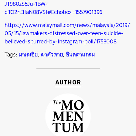
JT980zS5Ju-1BW-
qTO2rt3faN08VSI#Echobox=1557901396
https://www.malaymail.com/news/malaysia/2019/
05/15/lawmakers-distressed-over-teen-suicide-
believed-spurred-by-instagram-poll/1753008
Tags:
มาเลเซีย
,
ฆ่าตัวตาย
,
อินสตาแกรม
AUTHOR