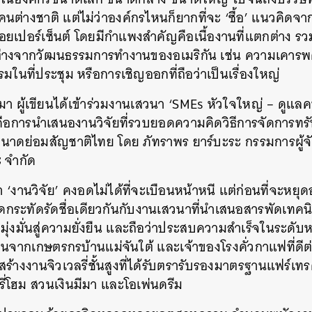
นต่างชาติ แต่ไม่ว่าองค์กรไหนก็ยากที่จะ ‘ซื้อ’ แนวคิดจ
อยเปอร์เซ็นต์ โดยมีกำแพงสำคัญคือเนื้องานที่แตกต่าง รว
กต่างจากวัฒนธรรมการทำงานของอเมริกัน เช่น ความเคารพค
มในที่ประชุม หรือการเชิญออกที่ถือว่าเป็นเรื่องใหญ่
านมา ผู้เขียนได้เข้าร่วมงานเสวนา ‘SMEs หัวใจใหญ่ – ดูแลค
าคือการนำเสนองานวิจัยที่รวบยอดความคิดวิธีการจัดการท
นาดย่อมสัญชาติไทย โดย ภัทราพร ยาร์บะระ กรรมการผู้จ
ะ จำกัด
‘งานวิจัย’ คงอดไม่ได้ที่จะเบือนหน้าหนี แต่ก่อนที่จะหยุดอ
ระทัดรัดชื่อเดียวกันกับงานเสวนาที่นำเสนอสารพัดเทคน
ี่มุ่งมั่นสู่ความยั่งยืน และถือว่าประสบความสำเร็จในระดับ
ยืนจากเกษตรกรบ้านแม่จันใต้ และเจ้าของโรงคั่วกาแฟที่ดี
สร้างงานจิวเวลรี่ชั้นสูงที่ได้รับตรารับรองมาตรฐานแฟร์เทร
รี่โฮม สวนเงินมีมา และโอเพ่นดรีม
นหา