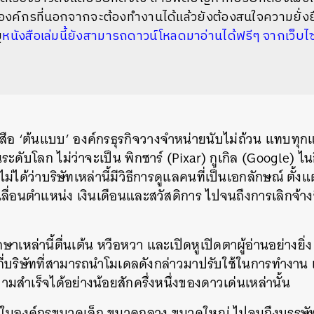
นองค์กรที่นอกจากจะต้องทำงานได้แล้วยังต้องสนใจความยั่ง
ญ
หนังสือเล่มนี้ยังสามารถดาวน์โหลดมาอ่านได้ฟรีๆ จากเว็บไ
สือ
‘
ต้นแบบ
’
องค์กรธุรกิจวางจำหน่ายนับไม่ถ้วน
แทบทุกแห
นระดับโลก
ไม่ว่าจะเป็น
พิกซาร์
(Pixar)
กูเกิล
(Google)
ไนก
ม่ได้ว่าบริษัทเหล่านี้มีวิธีการดูแลคนที่เป็นเอกลักษณ์
ตั้งแ
ลื่อนตำแหน่ง
เงินเดือนและสวัสดิการ
ไปจนถึงการเลิกจ้า
ษาเหล่านี้ตื่นเต้น หวือหวา และเปิดหูเปิดตาผู้อ่านอย่างยิ
กี่บริษัทที่สามารถนำโมเดลดังกล่าวมาปรับใช้ในการทำงาน แล
สำเร็จได้อย่างน้อยสักครึ่งหนึ่งของดาวเด่นเหล่านั้น
นในองค์กรขนาดเล็ก ขนาดกลาง ขนาดใหญ่ ไปจนถึงบรรษัท