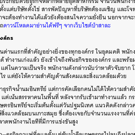
ษาประกอบด้วยธุรกิจหลากหลายอุตสาหกรรม จำนวนพนักงานตั
ตั้งแต่บริษัทตั้งไข่ สารพัดปัญหาที่บริษัทต้องเผชิญ และโจท
SHARE
TWEET
LINE
EMAIL
จะต้องทำงานได้แล้วยังต้องสนใจความยั่งยืน นอกจากจะอ่
รถ
ดาวน์โหลดมาอ่านได้ฟรีๆ จากเว็บไซต์ป่าสาละ
งค์กร
นด่านแรกที่สำคัญอย่างยิ่งของทุกองค์กร ในอุดมคติ พนักง
 ทำงานเก่งแล้ว ยังเข้าใจถึงพันธกิจขององค์กร และพร้อม
แต่ในความเป็นจริง พนักงานดังกล่าวนับว่าหาตัวจับยาก โด
ไร แต่ยังให้ความสำคัญด้านสังคมและสิ่งแวดล้อมด้วย
ำธุรกิจน้ำนมอินทรีย์ แต่การคัดเลือกคนไม่ได้ให้ความสำค
ม แต่เน้นสรรหาคนในพื้นที่ หลังจากรับเข้ามาทำงานแล้ว ก
ษตรอินทรีย์จะเริ่มต้นตั้งแต่วันปฐมนิเทศ แนวคิดดังกล่าวคล
์สิ่งแวดล้อมบนเกาะสมุย ซึ่งต้องเจอกับจำนวนแรงงานที่ค
ลาดพนักงานไอทีที่มีการแข่งขันสูง
า—ธุรกิจกาแฟที่ดูแลตั้งแต่ต้นน้ำคือเกษตรกรไปจนถึงปลาย