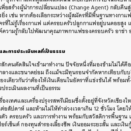
เพื่อสร้างผู้นำการเปลี่ยนแปลง (Change Agent) กลับคืนสู
างยิ่ง เช่น หากต้องเลือกระหว่างผู้สมัครที่มีพื้นฐานทางกา
ัครที่ไม่รู้เรื่องกาแฟ แต่ครอบครัวปลูกกาแฟอยู่บนดอยสู
องค์ความรู้กลับไปพัฒนาคุณภาพกาแฟของครอบครัว อาข่า อ่
้ และการประเมินผลที่เป็นธรรม
รสักคนตัดสินใจเข้ามาทำงาน ปัจจัยหนึ่งที่มองข้ามไม่ได
ดกลางและขนาดย่อม ถึงแม้จะมีทุนรอนจำกัดหากเทียบกับบร
สียงเดียวกันว่าต้องให้เงินเดือนในอัตราที่แข่งขันได้ พร้อมท
รประเมินผลงานที่เป็นธรรม
เครื่องเทศและเครื่องปรุงรสพรีเมียมซึ่งตั้งอยู่ที่จังหวัดเชี
ต่อสัปดาห์ และห้ามไม่ให้ทำล่วงเวลาเกิน 12 ชั่วโมง โด
นตัว ครอบครัว และการทำงาน พร้อมกับสวัสดิการพื้นฐาน เ
์เซ็นต์ กองทุนสำรองเลี้ยงชีพ เงินออมระยะสั้น และเงินกู้