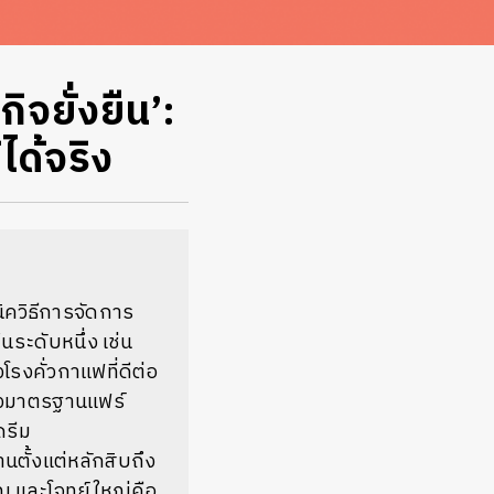
จยั่งยืน’:
ด้จริง
ิควิธีการจัดการ
นระดับหนึ่ง เช่น
รงคั่วกาแฟที่ดีต่อ
บรองมาตรฐานแฟร์
ดรีม
ั้งแต่หลักสิบถึง
ชิญ และโจทย์ใหญ่คือ