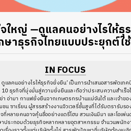
จใหญ่ —ดูแลคนอย่างไรให้ธุรกิ
กษาธุรกิจไทยแบบประยุกต์ใช้ไ
IN FOCUS
 ดูแลคนอย่างไรให้ธุรกิจยั่งยืน’ เป็นการนำเสนอสารพัดเทคน
 ธุรกิจที่มุ่งมั่นสู่ความยั่งยืนและถือว่าประสบความสำเร็จใ
า อ่ามา กาแฟยั่งยืนจากเกษตรกรบ้านแม่จันใต้ และเจ้าของโ
มชน ซาเรี่ยน ผู้สรรสร้างงานจิวเวลรี่ชั้นสูงที่ได้รับตรารั
จที่หลายคนอาจคุ้นชื่ออย่างแดรี่โฮม สวนเงินมีมา และโอเพ่น
กษาประกอบด้วยธุรกิจหลากหลายอุตสาหกรรม จำนวนพนักงานต
เรื่องราวตั้งแต่บริษัทตั้งไข่ สารพัดปัญหาที่บริษัทต้องเผ