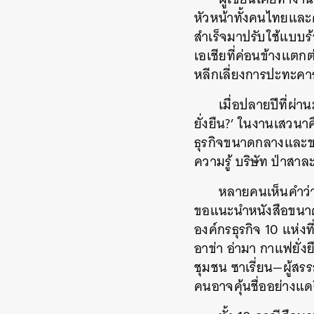
หัวหน้าทั้งคนไทยและค
สำเร็จมาปรับใช้แบบร้
เอเชียที่ค่อนข้างแต
หลีกเลี่ยงการปะทะคาร
เมื่อปลายปีที่ผ่
ยั่งยืน?’ ในงานเสวน
ธุรกิจขนาดกลางและข
ความรู้ บริษัท ป่าสาล
หลายคนเห็นคำว่า 
ขอแนะนำหนังสือขนาดก
องค์กรธุรกิจ 10 แห่งท
อาข่า อ่ามา กาแฟยั่ง
ชุมชน ซาเรี่ยน—ผู้สรร
คนอาจคุ้นชื่ออย่างแด
ค้