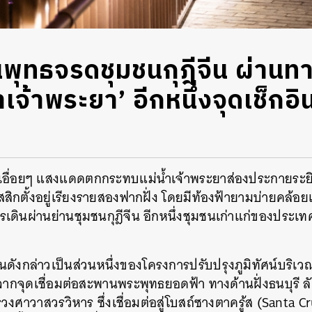
ุทธจรดชุมชนกุฎีจีน ผ่านทา
ำเจ้าพระยา’ อีกหนึ่งจุดเช็กอิ
เอื่อยๆ แสงแดดตกกระทบแม่น้ำเจ้าพระยาส่องประกายระย
กตั้งอยู่เรียงรายสองฟากฝั่ง โดยมีท้องฟ้ายามบ่ายคล้อยเป
รเดินผ่านย่านชุมชนกุฎีจีน อีกหนึ่งชุมชนเก่าแก่ของประเทศไ
นดังกล่าวเป็นส่วนหนึ่งของโครงการปรับปรุงภูมิทัศน์บริเว
จากจุดเชื่อมต่อสะพานพระพุทธยอดฟ้า ทางด้านฝั่งธนบุรี ลัดเ
รวงศาวาสวรวิหาร ซึ่งเชื่อมต่อสู่โบสถ์ซางตาครู้ส (Santa 