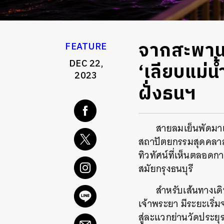
จากสะพานพ
FEATURE
DEC 22,
‘เลียบแม่น้
2023
ฝั่งธนฯ
สายลมเย็นพัดมา
สถาปัตยกรรมสุดคลาสสิ
ทิวทัศน์ที่เห็นตลอดกา
สมัยกรุงธนบุรี
สำหรับเส้นทางเดิ
เจ้าพระยา มี
ระยะเริ่ม
สู่ละแวกย่านวัดประยุ