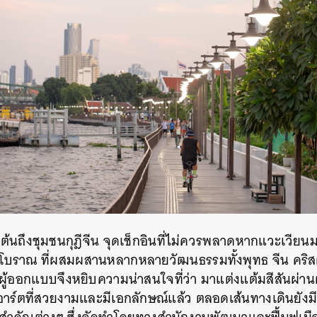
SHARE
TWEET
LINE
EMAIL
างต้นถึงชุมชนกุฎีจีน จุดเช็กอินที่ไม่ควรพลาดหากแวะเวียนม
โบราณ ที่ผสมผสานหลากหลายวัฒนธรรมทั้งพุทธ จีน คริสต์ 
้น ผู้ออกแบบจึงหยิบความน่าสนใจที่ว่า มาแต่งแต้มสีสันผ
ร์ตที่สวยงามและมีเอกลักษณ์แล้ว ตลอดเส้นทางเดินยังมีป