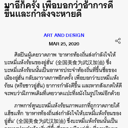
มาอีกครั้ง เพื่อบอกว่าอาการดี
ขึ้นและกำลังจะหายดี
ART AND DESIGN
MAR 25, 2020
ศิลปินผู้เคยวาดภาพ
‘
อาหารท้องถิ่นส่งกำลังใจให้
บะหมี่แห้งร้อนของอู่ฮั่น
’ (
全国美食为武汉加油
)
ซึ่ง
บะหมี่แห้งร้อนนั้นเป็นอาหารประจำท้องถิ่นที่ขึ้นชื่อของ
เมืองอู่ฮั่น กลับมาวาดภาพอีกครั้ง เพื่อบอกว่าบะหมี่แห้ง
ร้อน (หรือชาวอู่ฮั่น) อาการ
กำลังดีขึ้น และหากสังเกตให้ดี
จะพบว่ามีภาพเดิมที่เคยวาดแปะที่ผนังในรูปใหม่อีกด้วย
ภาพการ์ตูนบะหมี่แห้งร้อนภาพแรกที่ถูกวาดภายใต้
แฮ็ชแท็ก
‘
อาหารท้องถิ่นส่งกำลังใจให้บะหมี่แห้งร้อนของ
อู่ฮั่น
’ (
全国美食为武汉加油
)
ซึ่งบะหมี่แห้งร้อนนั้นเป็น