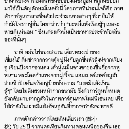
อาหารประจำท้องถิ่นที่ขึ้นชื่อของเมืองอู่ฮั่น
ที่ถูกหยิบยก
มาใช้เป็นสัญลักษณ์ในครั้งนี้
โดยภาพที่น่าสนใจก็คือ
ภาพ
ตัวการ์ตูนอาหารชื่อดังประจำมณฑลต่างๆ
ที่มายืนให้
กำลังใจชาวอู่ฮั่น
โดยกล่าวว่า
“
บะหมี่แห้งร้อนสู้ๆ
เธอจะ
หายดีแน่นอน
!”
ซึ่งแต่ละตัวนั้นเป็นอาหารประจำท้องถิ่น
ของที่นั้นๆ
อาทิ
หม้อไฟของเสฉวน
เสี่ยวหลงเปาของ
เซี่ยงไฮ้
ติ่มซำจากกวางตุ้ง
ปูนึ่งกับลูกชิ้นหัวสิงห์จากเจียง
ซู
เจียนปิ่งจากซานตง
เต้าหู้เหม็นฉางชาของขึ้นชื่อจากหู
หนาน
พระโดดกำแพงจากฝูเจี้ยน
แฮมเบอร์เกอร์หมูสับ
ส่านซี
เป็นต้นพร้อมชูป้ายข้อความ
“
บะหมี่แห้งร้อน
สู้ๆ
”
โดยไม่ลืมสวมหน้ากากอนามัย ซึ่งตัวการ์ตูนทั้งหมด
ยังกลับมาปรากฏตัวในภาพการ์ตูนภาพใหม่นี้เช่นเคย เพื่อ
ให้กำลังในบะหมี่แห้งร้อนอู่ฮั่นที่อาการกำลังจะหายดี
ภาพดังกล่าววาดโดยเฉินเสี่ยวเถา
(
陈小
桃
)
วัย
25
ปี
จากนครเทียนจินทางตอนเหนือของจีน
เธอ