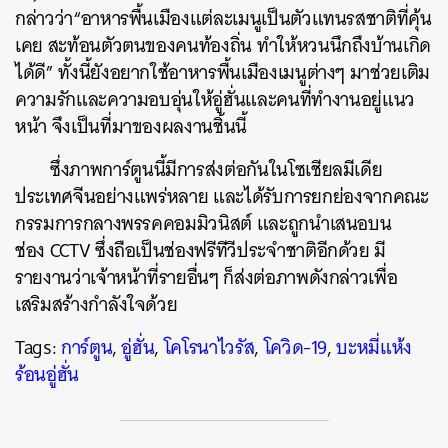
กล่าวว่า
“
อาหารพื้นเมืองแต่ละเมนูเป็นตัวแทนรสชาติที่คุ้น
เคย
สะท้อนตัวตนของคนท้องถิ่น
ทำให้หวนนึกถึงบ้านเกิด
ได้ดี
”
ทั้งนี้ยังอยากใช้อาหารพื้นเมืองเมนูต่างๆ
มาช่วยเติม
ความรักและความอบอุ่นให้อู่ฮั่นและคนที่ทำงานอยู่แนว
หน้า
จึงเป็นที่มาของผลงานชิ้นนี้
ค้นหา
SHARE
TWEET
LINE
EMAIL
ซึ่งภาพการ์ตูนนี้มีการส่งต่อกันในโซเชียลมีเดีย
ประเทศจีนอย่างแพร่หลาย และได้รับการยกย่องจากคณะ
กรรมการกลางพรรคคอมมิวนิสต์
และถูกนำเสนอบน
ช่อง
CCTV
ซึ่งถือเป็นช่องฟรีทีวีประจำชาติอีกด้วย
มี
รายงานว่าเจ้าหน้าที่รายอื่นๆ
ก็ส่งต่อภาพดังกล่าวเพื่อ
เสริมสร้างกำลังใจด้วย
Tags:
การ์ตูน
,
อู่ฮั่น
,
โคโรนาไวรัส
,
โควิด-19
,
บะหมี่แห้ง
ร้อนอู่ฮั่น