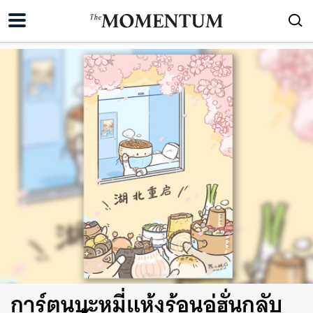
การ์ตูนบะหมี่แห้งร้อนอู่ฮั่นกลับ