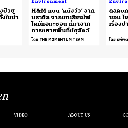
Environment
Envir
ึงป่วย
H&M แบน ‘หนังวัว’ จาก
ถอดบท
้งในน้ำ
บราซิล จากบทเรียนไฟ
ซอน ไฟ
ไหม้แอมะซอน ที่มาจาก
เรื่องป
การขยายพื้นที่ปศุสัตว์
โดย THE MOMENTUM TEAM
โดย รพีพัฒ
en
VIDEO
ABOUT US
C