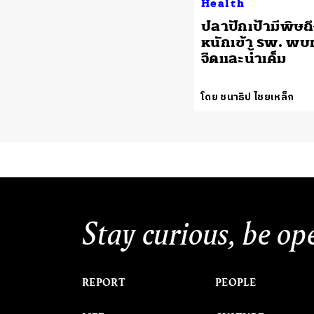
Health
ปลาปักเป้ามีพิษถ
หนักเข้า รพ. พบทั
จืดและน้ำเค็ม
โดย ชนาธิป ไชยเหล็ก
Stay curious, be op
REPORT
PEOPLE