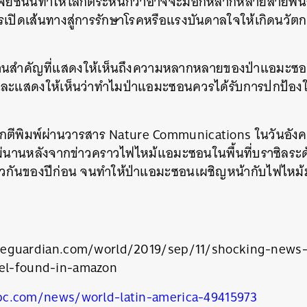
ิจัยชิ้นนี้ทำให้โลกตระหนักว่าอาจจะมีอีกหลากหลายสายพันธ
รเปิดเส้นทางสู่การรักษาโรคหรือแรงบันดาลใจให้เกิดนวั
านสำคัญที่แสดงให้เห็นถึงความหลากหลายของป่าแอมะซอน ซ
จัก และแสดงให้เห็นว่าทำไมป่าแอมะซอนควรได้รับการปกป้อง
ถูกตีพิมพ์ผ่านวารสาร Nature Communications ในวันอังคาร
ม่นานหลังจากข่าวคราวไฟไหม้แอมะซอนในพื้นที่บราซิลระดับช
ยวกันของปีก่อน จนทำให้ป่าแอมะซอนเผชิญหน้ากับไฟไหม้มา
heguardian.com/world/2019/sep/11/shocking-news
นหา
eel-found-in-amazon
SHARE
TWEET
LINE
EMAIL
c.com/news/world-latin-america-49415973